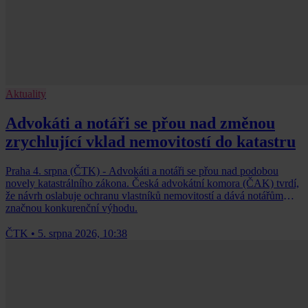
Aktuality
Advokáti a notáři se přou nad změnou
zrychlující vklad nemovitostí do katastru
Praha 4. srpna (ČTK) - Advokáti a notáři se přou nad podobou
novely katastrálního zákona. Česká advokátní komora (ČAK) tvrdí,
že návrh oslabuje ochranu vlastníků nemovitostí a dává notářům
značnou konkurenční výhodu.
ČTK
•
5. srpna 2026, 10:38