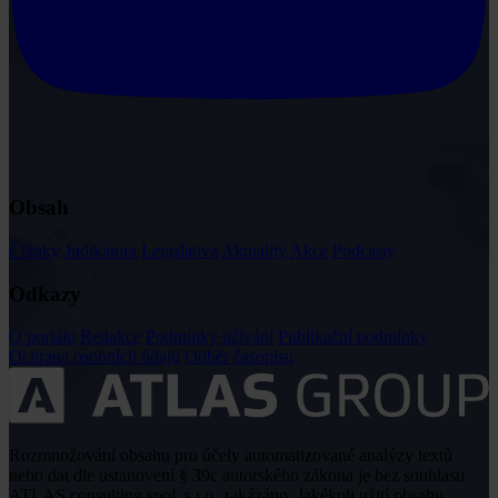
Obsah
Články
Judikatura
Legislativa
Aktuality
Akce
Podcasty
Odkazy
O portálu
Redakce
Podmínky užívání
Publikační podmínky
Ochrana osobních údajů
Odběr časopisu
Rozmnožování obsahu pro účely automatizované analýzy textů
nebo dat dle ustanovení § 39c autorského zákona je bez souhlasu
ATLAS consulting spol. s r.o. zakázáno. Jakékoli užití obsahu