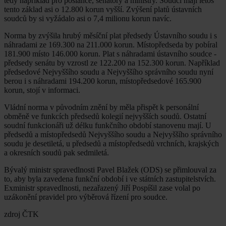
tedy například pro poslance, senátory a ministry. Soudci mají letos
tento základ asi o 12.800 korun vyšší. Zvýšení platů ústavních
soudců by si vyžádalo asi o 7,4 milionu korun navíc.
Norma by zvýšila hrubý měsíční plat předsedy Ústavního soudu i s
náhradami ze 169.300 na 211.000 korun. Místopředseda by pobíral
181.900 místo 146.000 korun. Plat s náhradami ústavního soudce -
předsedy senátu by vzrostl ze 122.200 na 152.300 korun. Například
předsedové Nejvyššího soudu a Nejvyššího správního soudu nyní
berou i s náhradami 194.200 korun, místopředsedové 165.900
korun, stojí v informaci.
Vládní norma v původním znění by měla přispět k personální
obměně ve funkcích předsedů kolegií nejvyšších soudů. Ostatní
soudní funkcionáři už délku funkčního období stanovenu mají. U
předsedů a místopředsedů Nejvyššího soudu a Nejvyššího správního
soudu je desetiletá, u předsedů a místopředsedů vrchních, krajských
a okresních soudů pak sedmiletá.
Bývalý ministr spravedlnosti Pavel Blažek (ODS) se přimlouval za
to, aby byla zavedena funkční období i ve státních zastupitelstvích.
Exministr spravedlnosti, nezařazený Jiří Pospíšil zase volal po
uzákonění pravidel pro výběrová řízení pro soudce.
zdroj ČTK