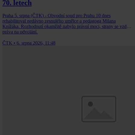
70. letech
Praha 5. srpna (ČTK) - Obvodní soud pro Prahu 10 dnes
rehabilitoval nedávno zesnulého umělce a pedagoga Milana
Knížáka. Rozhodnutí okamžitě nabylo právní moci, strany se vzdaly
práva na odvolání.
ČTK
•
6. srpna 2026, 11:48