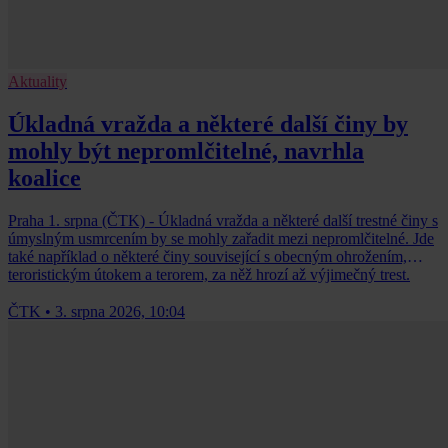
Aktuality
Úkladná vražda a některé další činy by
mohly být nepromlčitelné, navrhla
koalice
Praha 1. srpna (ČTK) - Úkladná vražda a některé další trestné činy s
úmyslným usmrcením by se mohly zařadit mezi nepromlčitelné. Jde
také například o některé činy související s obecným ohrožením,
teroristickým útokem a terorem, za něž hrozí až výjimečný trest.
ČTK
•
3. srpna 2026, 10:04