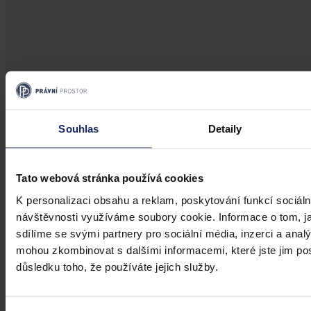
Aktuality
Úkladná vražda a některé další činy by
Souhlas
Detaily
mohly být nepromlčitelné, navrhla
koalice
Tato webová stránka používá cookies
Praha 1. srpna (ČTK) - Úkladná vražda a některé další trestné činy s
K personalizaci obsahu a reklam, poskytování funkcí sociáln
úmyslným usmrcením by se mohly zařadit mezi nepromlčitelné. Jde
návštěvnosti využíváme soubory cookie. Informace o tom, j
také například o některé činy související s obecným ohrožením,
sdílíme se svými partnery pro sociální média, inzerci a analý
teroristickým útokem a terorem, za něž hrozí až výjimečný trest.
mohou zkombinovat s dalšími informacemi, které jste jim posk
ČTK
•
3. srpna 2026, 10:04
důsledku toho, že používáte jejich služby.