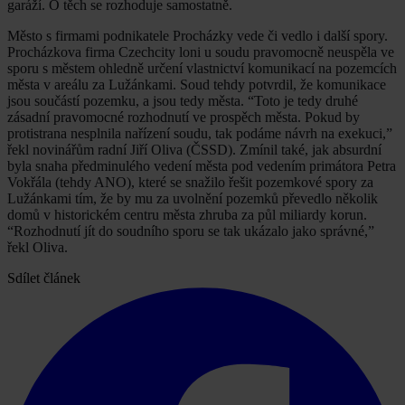
garáží. O těch se rozhoduje samostatně.
Město s firmami podnikatele Procházky vede či vedlo i další spory.
Procházkova firma Czechcity loni u soudu pravomocně neuspěla ve
sporu s městem ohledně určení vlastnictví komunikací na pozemcích
města v areálu za Lužánkami. Soud tehdy potvrdil, že komunikace
jsou součástí pozemku, a jsou tedy města. “Toto je tedy druhé
zásadní pravomocné rozhodnutí ve prospěch města. Pokud by
protistrana nesplnila nařízení soudu, tak podáme návrh na exekuci,”
řekl novinářům radní Jiří Oliva (ČSSD). Zmínil také, jak absurdní
byla snaha předminulého vedení města pod vedením primátora Petra
Vokřála (tehdy ANO), které se snažilo řešit pozemkové spory za
Lužánkami tím, že by mu za uvolnění pozemků převedlo několik
domů v historickém centru města zhruba za půl miliardy korun.
“Rozhodnutí jít do soudního sporu se tak ukázalo jako správné,”
řekl Oliva.
Sdílet článek