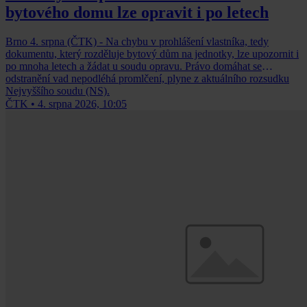
bytového domu lze opravit i po letech
Brno 4. srpna (ČTK) - Na chybu v prohlášení vlastníka, tedy
dokumentu, který rozděluje bytový dům na jednotky, lze upozornit i
po mnoha letech a žádat u soudu opravu. Právo domáhat se
odstranění vad nepodléhá promlčení, plyne z aktuálního rozsudku
Nejvyššího soudu (NS).
ČTK
•
4. srpna 2026, 10:05