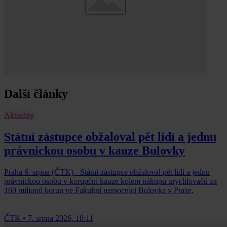
Další články
Aktuality
Státní zástupce obžaloval pět lidí a jednu
právnickou osobu v kauze Bulovky
Praha 6. srpna (ČTK) - Státní zástupce obžaloval pět lidí a jednu
právnickou osobu v korupční kauze kolem nákupu urychlovačů za
160 milionů korun ve Fakultní nemocnici Bulovka v Praze.
ČTK
•
7. srpna 2026, 10:11