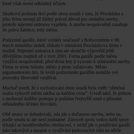
které však nemá odkladný účinek.
Skutková podstata tkví podle obou soudů v tom, že Procházka a
jeho firma nemají již žádný právní důvod pro umístění stavby,
protože nájemní smlouva vypršela. A stavba neoprávněně zasahuje
do práva žalobce, tedy města.
Podzemní garáže, které vznikly současně s Bobycentrem v 90.
letech minulého století, získala v minulosti Procházkova firma v
dražbě. Nájemní smlouva k nim ale skončila výpovědí ještě
dřívějšímu majiteli už v roce 2001. Firma garáže podle města
využívá neoprávněně, před třemi lety ji vyzvalo k odstranění stavby.
Firma se tomu bránila, město ji proto zažalovalo. Město
argumentovalo tím, že kvůli podzemním garážím nemůže své
pozemky libovolně využívat.
Machač uvedl, že z rozhodování obou soudů byla vidět “zřetelná
snaha vyhovět městu takřka za každou cenu”. Uvedl také, že jednou
z možností dalšího postupu je požádat Nejvyšší soud o přiznání
odkladného účinku dovolání.
Obě strany se dohadovaly, zda jde o dočasnou stavbu, nebo ne,
podle soudu to ale není podstatné. Zároveň spolu vedou další spory
týkající se bezdůvodného obohacení, v nichž jde o používání garáží
jako takových a naopak o využívání parkovacích míst na střeše