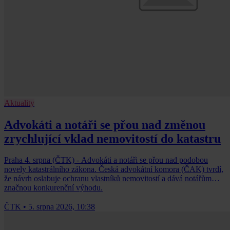
Aktuality
Advokáti a notáři se přou nad změnou
zrychlující vklad nemovitostí do katastru
Praha 4. srpna (ČTK) - Advokáti a notáři se přou nad podobou
novely katastrálního zákona. Česká advokátní komora (ČAK) tvrdí,
že návrh oslabuje ochranu vlastníků nemovitostí a dává notářům
značnou konkurenční výhodu.
ČTK
•
5. srpna 2026, 10:38