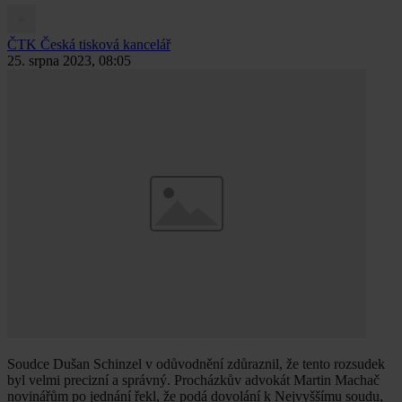
ČTK
Česká tisková kancelář
25. srpna 2023, 08:05
Soudce Dušan Schinzel v odůvodnění zdůraznil, že tento rozsudek
byl velmi precizní a správný. Procházkův advokát Martin Machač
novinářům po jednání řekl, že podá dovolání k Nejvyššímu soudu,