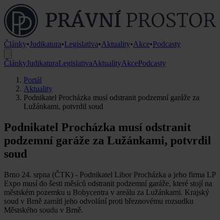
Články
•
Judikatura
•
Legislativa
•
Aktuality
•
Akce
•
Podcasty
Články
Judikatura
Legislativa
Aktuality
Akce
Podcasty
Portál
Aktuality
Podnikatel Procházka musí odstranit podzemní garáže za
Lužánkami, potvrdil soud
Podnikatel Procházka musí odstranit
podzemní garáže za Lužánkami, potvrdil
soud
Brno 24. srpna (ČTK) - Podnikatel Libor Procházka a jeho firma LP
Expo musí do šesti měsíců odstranit podzemní garáže, které stojí na
městském pozemku u Bobycentra v areálu za Lužánkami. Krajský
soud v Brně zamítl jeho odvolání proti březnovému rozsudku
Městského soudu v Brně.