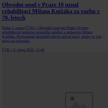
Obvodní soud v Praze 10 uznal
rehabilitaci Milana Knížáka za vazbu v
70. letech
Praha 5. srpna (ČTK) - Obvodní soud pro Prahu 10 dnes
rehabilitoval nedávno zesnulého umělce a pedagoga Milana
Knížáka. Rozhodnutí okamžitě nabylo právní moci, strany se vzdaly
práva na odvolání.
ČTK
•
6. srpna 2026, 11:48