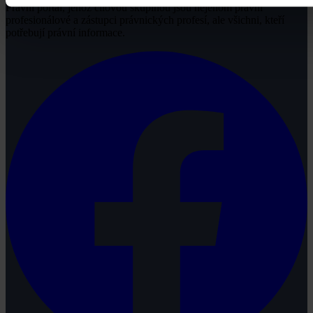
Právní portál, jehož cílovou skupinou jsou nejenom právní
profesionálové a zástupci právnických profesí, ale všichni, kteří
potřebují právní informace.