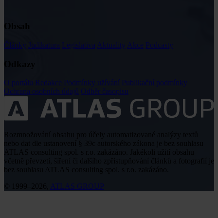
Obsah
Články
Judikatura
Legislativa
Aktuality
Akce
Podcasty
Odkazy
O portálu
Redakce
Podmínky užívání
Publikační podmínky
Ochrana osobních údajů
Odběr časopisu
Rozmnožování obsahu pro účely automatizované analýzy textů
nebo dat dle ustanovení § 39c autorského zákona je bez souhlasu
ATLAS consulting spol. s r.o. zakázáno. Jakékoli užití obsahu
včetně převzetí, šíření či dalšího zpřístupňování článků a fotografií je
bez souhlasu ATLAS consulting spol. s r.o. zakázáno.
© 1999–2026,
ATLAS GROUP