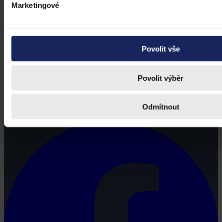
Marketingové
Povolit vše
Povolit výběr
Právní portál, jehož cílovou skupinou jsou nejenom právní
profesionálové a zástupci právnických profesí, ale všichni, kteří
Odmítnout
potřebují právní informace.