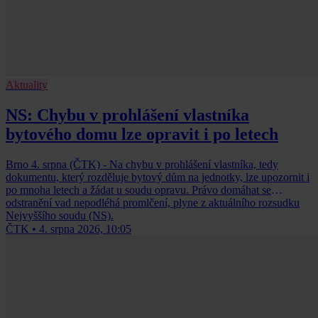
Aktuality
NS: Chybu v prohlášení vlastníka
bytového domu lze opravit i po letech
Brno 4. srpna (ČTK) - Na chybu v prohlášení vlastníka, tedy
dokumentu, který rozděluje bytový dům na jednotky, lze upozornit i
po mnoha letech a žádat u soudu opravu. Právo domáhat se
odstranění vad nepodléhá promlčení, plyne z aktuálního rozsudku
Nejvyššího soudu (NS).
ČTK
•
4. srpna 2026, 10:05