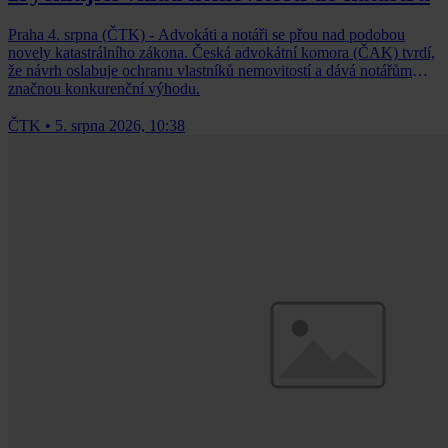
Praha 4. srpna (ČTK) - Advokáti a notáři se přou nad podobou
novely katastrálního zákona. Česká advokátní komora (ČAK) tvrdí,
že návrh oslabuje ochranu vlastníků nemovitostí a dává notářům
značnou konkurenční výhodu.
ČTK
•
5. srpna 2026, 10:38