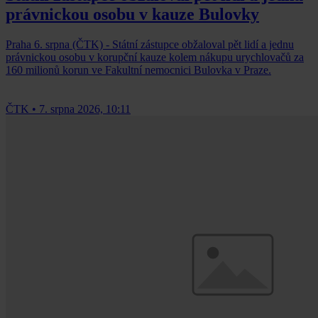
právnickou osobu v kauze Bulovky
Praha 6. srpna (ČTK) - Státní zástupce obžaloval pět lidí a jednu
právnickou osobu v korupční kauze kolem nákupu urychlovačů za
160 milionů korun ve Fakultní nemocnici Bulovka v Praze.
ČTK
•
7. srpna 2026, 10:11