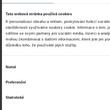
Praha 1. srpna (ČTK) - Úkladná vražda a některé další trestné činy s
úmyslným usmrcením by se mohly zařadit mezi nepromlčitelné. Jde
také například o některé činy související s obecným ohrožením,
Tato webová stránka používá cookies
teroristickým útokem a terorem, za něž hrozí až výjimečný trest.
K personalizaci obsahu a reklam, poskytování funkcí sociáln
ČTK
•
3. srpna 2026, 10:04
návštěvnosti využíváme soubory cookie. Informace o tom, j
sdílíme se svými partnery pro sociální média, inzerci a analý
mohou zkombinovat s dalšími informacemi, které jste jim posk
důsledku toho, že používáte jejich služby.
Výběr
Nutné
souhlasu
Preferenční
Statistické