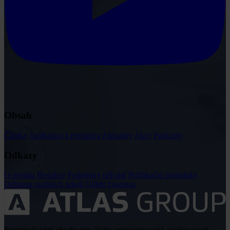
Obsah
Články
Judikatura
Legislativa
Aktuality
Akce
Podcasty
Odkazy
O portálu
Redakce
Podmínky užívání
Publikační podmínky
Ochrana osobních údajů
Odběr časopisu
Rozmnožování obsahu pro účely automatizované analýzy textů