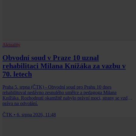
Aktuality
Obvodní soud v Praze 10 uznal
rehabilitaci Milana Knížáka za vazbu v
70. letech
Praha 5. srpna (ČTK) - Obvodní soud pro Prahu 10 dnes
rehabilitoval nedávno zesnulého umělce a pedagoga Milana
Knížáka. Rozhodnutí okamžitě nabylo právní moci, strany se vzdaly
práva na odvolání.
ČTK
•
6. srpna 2026, 11:48