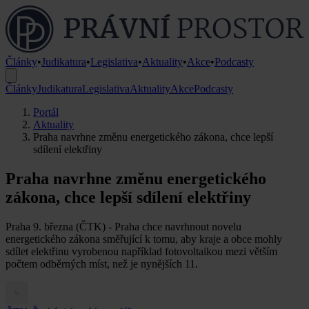
Články
•
Judikatura
•
Legislativa
•
Aktuality
•
Akce
•
Podcasty
Články
Judikatura
Legislativa
Aktuality
Akce
Podcasty
Portál
Aktuality
Praha navrhne změnu energetického zákona, chce lepší
sdílení elektřiny
Praha navrhne změnu energetického
zákona, chce lepší sdílení elektřiny
Praha 9. března (ČTK) - Praha chce navrhnout novelu
energetického zákona směřující k tomu, aby kraje a obce mohly
sdílet elektřinu vyrobenou například fotovoltaikou mezi větším
počtem odběrných míst, než je nynějších 11.