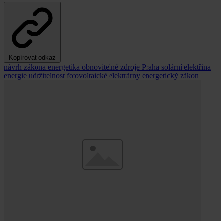
Kopírovat odkaz
návrh zákona
energetika
obnovitelné zdroje
Praha
solární elektřina
energie
udržitelnost
fotovoltaické elektrárny
energetický zákon