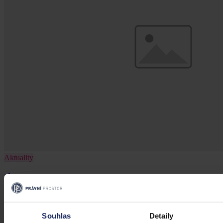
Aktuality
Úkladná vražda a některé další činy by
mohly být nepromlčitelné, navrhla
koalice
Souhlas
Detaily