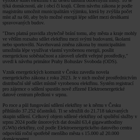
výrobce sdílet elektřinu s až deseti dalšími odběrnými místy. To se
týká domácností, ale i obcí či krajů. Cílem návrhu zákona je podle
magistrátu umožnit municipalitám výjimku, která by zvýšila počet
míst až na 60, aby bylo možné energii lépe sdílet mezi desítkami
spravovaných budov.
″Dnes platná pravidla zbytečně brání tomu, aby města a kraje mohly
ve větším rozsahu sdílet elektřinu mezi svými budovami, školami
nebo sportovišti. Navrhovaná změna zákona by municipalitám
umožnila lépe využívat vlastní vyrobenou energii, posílit
energetickou soběstačnost a zároveň ušetřit veřejné prostředky,″
uvedl k návrhu primátor Prahy Bohuslav Svoboda (ODS).
Vznik energetických komunit v Česku zavedla novela
energetického zákona z roku 2023. Je v nich možné prostřednictvím
distribuční sítě sdílet místně vyrobenou elektřinu. Systém registrací
pro zájemce o sdílení spustilo nově zřízené Elektroenergetické
datové centrum předloni v srpnu.
Po roce a půl fungování sdílení elektřiny se k němu v Česku
přihlásilo 37.252 účastníků. Ti se sdružili do 21.718 takzvaných
skupin sdílení. Celkový objem sdílené elektřiny od spuštění služby v
srpnu 2024 podle únorových dat dosáhl 63,4 gigawatthodiny
(GWh) elektřiny, což podle Elektroenergetického datového centra
odpovídá roční spotřebě menšího města s 15.000 až 20.000
domácnostmi.