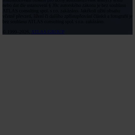
nebo dat dle ustanovení § 39c autorského zákona je bez souhlasu
ATLAS consulting spol. s r.o. zakázáno. Jakékoli užití obsahu
včetně převzetí, šíření či dalšího zpřístupňování článků a fotografií je
bez souhlasu ATLAS consulting spol. s r.o. zakázáno.
© 1999–2026,
ATLAS GROUP