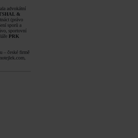
tala advokátní
TSHAL &
tnáct (právo
šení sporů a
ávo, sportovní
eláře
PRK
ku – české firmě
motejlek.com,