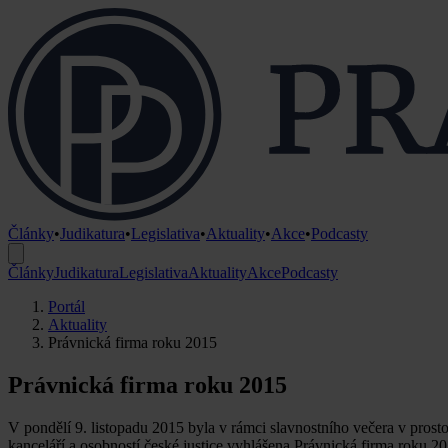
Články
•
Judikatura
•
Legislativa
•
Aktuality
•
Akce
•
Podcasty
Články
Judikatura
Legislativa
Aktuality
Akce
Podcasty
Portál
Aktuality
Právnická firma roku 2015
Právnická firma roku 2015
V pondělí 9. listopadu 2015 byla v rámci slavnostního večera v prost
kanceláří a osobností české justice vyhlášena Právnická firma roku 20