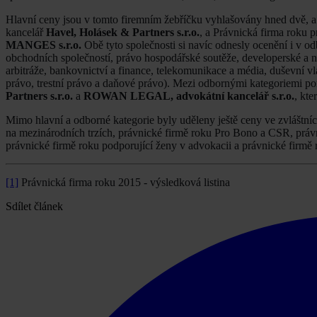
Hlavní ceny jsou v tomto firemním žebříčku vyhlašovány hned dvě, a t
kancelář
Havel, Holásek & Partners s.r.o.
, a Právnická firma roku 
MANGES s.r.o.
Obě tyto společnosti si navíc odnesly ocenění i v o
obchodních společností, právo hospodářské soutěže, developerské a nem
arbitráže, bankovnictví a finance, telekomunikace a média, duševní vl
právo, trestní právo a daňové právo). Mezi odbornými kategoriemi por
Partners s.r.o.
a
ROWAN LEGAL, advokátní kancelář s.r.o.
, kt
Mimo hlavní a odborné kategorie byly uděleny ještě ceny ve zvláštních
na mezinárodních trzích, právnické firmě roku Pro Bono a CSR, právn
právnické firmě roku podporující ženy v advokacii a právnické firmě r
[1]
Právnická firma roku 2015 - výsledková listina
Sdílet článek