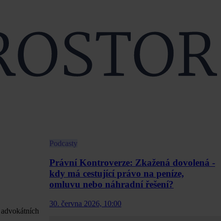
Podcasty
Právní Kontroverze: Zkažená dovolená -
kdy má cestující právo na peníze,
omluvu nebo náhradní řešení?
30. června 2026, 10:00
h advokátních