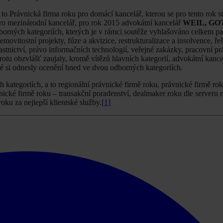
o Právnická firma roku pro domácí kancelář, kterou se pro tento rok s
pro mezinárodní kancelář, pro rok 2015 advokátní kancelář
WEIL, GO
dborných kategoriích, kterých je v rámci soutěže vyhlašováno celkem pa
ovitostní projekty, fúze a akvizice, restrukturalizace a insolvence, ře
astnictví, právo informačních technologií, veřejné zakázky, pracovní pr
otu obzvlášť zaujaly, kromě vítězů hlavních kategorií, advokátní kanc
eré si odnesly ocenění hned ve dvou odborných kategoriích.
 kategoriích, a to regionální právnické firmě roku, právnické firmě ro
ické firmě roku – transakční poradenství, dealmaker roku dle serveru 
oku za nejlepší klientské služby.
[1]