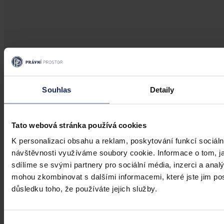
Aktuality
Úkladná vražda a některé další činy by
Souhlas
Detaily
mohly být nepromlčitelné, navrhla
koalice
Tato webová stránka používá cookies
Praha 1. srpna (ČTK) - Úkladná vražda a některé další trestné činy s
K personalizaci obsahu a reklam, poskytování funkcí sociáln
úmyslným usmrcením by se mohly zařadit mezi nepromlčitelné. Jde
návštěvnosti využíváme soubory cookie. Informace o tom, j
také například o některé činy související s obecným ohrožením,
sdílíme se svými partnery pro sociální média, inzerci a analý
teroristickým útokem a terorem, za něž hrozí až výjimečný trest.
mohou zkombinovat s dalšími informacemi, které jste jim posk
ČTK
•
3. srpna 2026, 10:04
důsledku toho, že používáte jejich služby.
Výběr