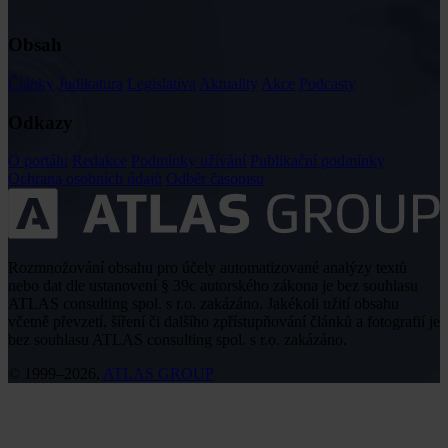
Obsah
Články
Judikatura
Legislativa
Aktuality
Akce
Podcasty
Odkazy
O portálu
Redakce
Podmínky užívání
Publikační podmínky
Ochrana osobních údajů
Odběr časopisu
Rozmnožování obsahu pro účely automatizované analýzy textů
nebo dat dle ustanovení § 39c autorského zákona je bez souhlasu
ATLAS consulting spol. s r.o. zakázáno. Jakékoli užití obsahu
včetně převzetí, šíření či dalšího zpřístupňování článků a fotografií je
bez souhlasu ATLAS consulting spol. s r.o. zakázáno.
© 1999–2026,
ATLAS GROUP