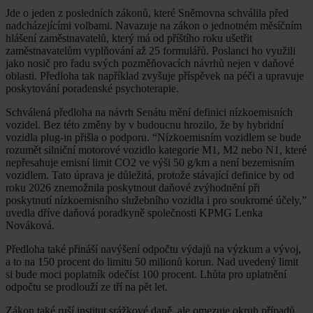
Jde o jeden z posledních zákonů, které Sněmovna schválila před
nadcházejícími volbami. Navazuje na zákon o jednotném měsíčním
hlášení zaměstnavatelů, který má od příštího roku ušetřit
zaměstnavatelům vyplňování až 25 formulářů. Poslanci ho využili
jako nosič pro řadu svých pozměňovacích návrhů nejen v daňové
oblasti. Předloha tak například zvyšuje příspěvek na péči a upravuje
poskytování poradenské psychoterapie.
Schválená předloha na návrh Senátu mění definici nízkoemisních
vozidel. Bez této změny by v budoucnu hrozilo, že by hybridní
vozidla plug-in přišla o podporu. “Nízkoemisním vozidlem se bude
rozumět silniční motorové vozidlo kategorie M1, M2 nebo N1, které
nepřesahuje emisní limit CO2 ve výši 50 g/km a není bezemisním
vozidlem. Tato úprava je důležitá, protože stávající definice by od
roku 2026 znemožnila poskytnout daňové zvýhodnění při
poskytnutí nízkoemisního služebního vozidla i pro soukromé účely,”
uvedla dříve daňová poradkyně společnosti KPMG Lenka
Nováková.
Předloha také přináší navýšení odpočtu výdajů na výzkum a vývoj,
a to na 150 procent do limitu 50 milionů korun. Nad uvedený limit
si bude moci poplatník odečíst 100 procent. Lhůta pro uplatnění
odpočtu se prodlouží ze tří na pět let.
Zákon také ruší institut srážkové daně, ale omezuje okruh případů,