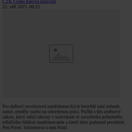
ČTK
Česká tisková kancelář
22. září 2025, 08:22
Pro daňové osvobození zaměstnaneckých benefitů také nebude
nutné, neměly vazbu na odvedenou práci. Počítá s tím změnový
zákon, který mění zákony v souvislosti se zavedením jednotného
měsíčního hlášení zaměstnavatele a který dnes podepsal prezident
Petr Pavel. Informoval o tom Hrad.