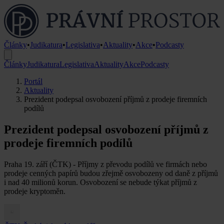
Články
•
Judikatura
•
Legislativa
•
Aktuality
•
Akce
•
Podcasty
Články
Judikatura
Legislativa
Aktuality
Akce
Podcasty
Portál
Aktuality
Prezident podepsal osvobození příjmů z prodeje firemních
podílů
Prezident podepsal osvobození příjmů z
prodeje firemních podílů
Praha 19. září (ČTK) - Příjmy z převodu podílů ve firmách nebo
prodeje cenných papírů budou zřejmě osvobozeny od daně z příjmů
i nad 40 milionů korun. Osvobození se nebude týkat příjmů z
prodeje kryptoměn.