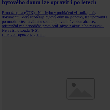
bytového domu lze opravit i po letech
Brno 4. srpna (ČTK) - Na chybu v prohlášení vlastníka, tedy
dokumentu, který rozděluje bytový dům na jednotky, lze upozornit i
po mnoha letech a žádat u soudu opravu. Právo domáhat se
odstranění vad nepodléhá promlčení, plyne z aktuálního rozsudku
Nejvyššího soudu (NS).
ČTK
•
4. srpna 2026, 10:05