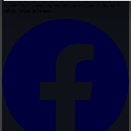
Právní portál, jehož cílovou skupinou jsou nejenom právní
profesionálové a zástupci právnických profesí, ale všichni, kteří
potřebují právní informace.