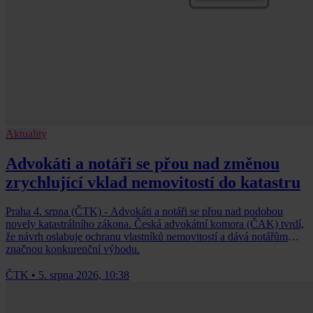
Aktuality
Advokáti a notáři se přou nad změnou
zrychlující vklad nemovitostí do katastru
Praha 4. srpna (ČTK) - Advokáti a notáři se přou nad podobou
novely katastrálního zákona. Česká advokátní komora (ČAK) tvrdí,
že návrh oslabuje ochranu vlastníků nemovitostí a dává notářům
značnou konkurenční výhodu.
ČTK
•
5. srpna 2026, 10:38