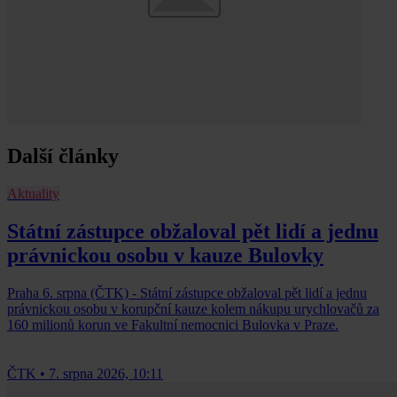
Další články
Aktuality
Státní zástupce obžaloval pět lidí a jednu
právnickou osobu v kauze Bulovky
Praha 6. srpna (ČTK) - Státní zástupce obžaloval pět lidí a jednu
právnickou osobu v korupční kauze kolem nákupu urychlovačů za
160 milionů korun ve Fakultní nemocnici Bulovka v Praze.
ČTK
•
7. srpna 2026, 10:11