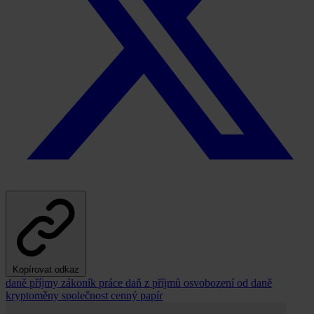
Kopírovat odkaz
daně
příjmy
zákoník práce
daň z příjmů
osvobození od daně
kryptoměny
společnost
cenný papír