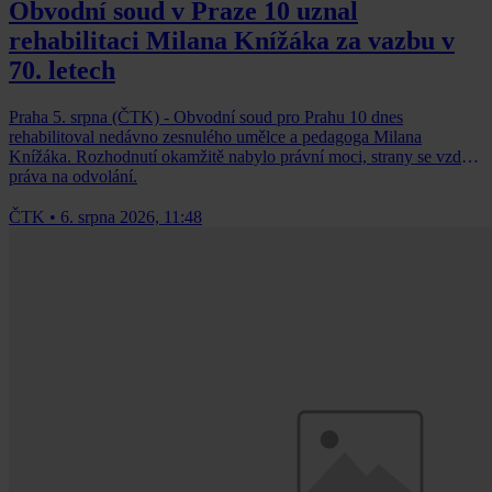
Obvodní soud v Praze 10 uznal
rehabilitaci Milana Knížáka za vazbu v
70. letech
Praha 5. srpna (ČTK) - Obvodní soud pro Prahu 10 dnes
rehabilitoval nedávno zesnulého umělce a pedagoga Milana
Knížáka. Rozhodnutí okamžitě nabylo právní moci, strany se vzdaly
práva na odvolání.
ČTK
•
6. srpna 2026, 11:48