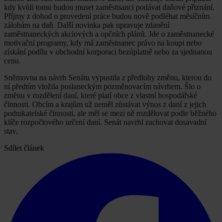
kdy kvůli tomu budou muset zaměstnanci podávat daňové přiznání.
Příjmy z dohod o provedení práce budou nově podléhat měsíčním
zálohám na daň. Další novinka pak upravuje zdanění
zaměstnaneckých akciových a opčních plánů. Jde o zaměstnanecké
motivační programy, kdy má zaměstnanec právo na koupi nebo
získání podílu v obchodní korporaci bezúplatně nebo za sjednanou
cenu.
Sněmovna na návrh Senátu vypustila z předlohy změnu, kterou do
ní předtím vložila poslaneckým pozměnovacím návrhem. Šlo o
změnu v rozdělení daní, které platí obce z vlastní hospodářské
činnosti. Obcím a krajům už neměl zůstávat výnos z daní z jejich
podnikatelské činnosti, ale měl se mezi ně rozdělovat podle běžného
klíče rozpočtového určení daní. Senát navrhl zachovat dosavadní
stav.
Sdílet článek