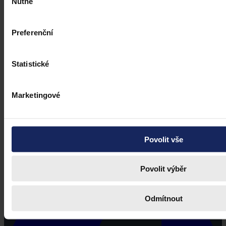
Nutné
souhlasu
Preferenční
Statistické
Marketingové
Právní portál, jehož cílovou skupinou jsou nejenom právní
profesionálové a zástupci právnických profesí, ale všichni, kteří
Povolit vše
potřebují právní informace.
Povolit výběr
Odmítnout