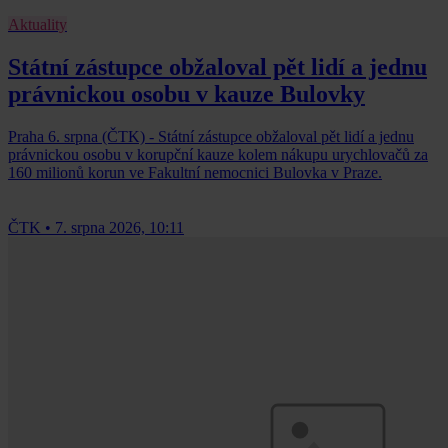
Aktuality
Státní zástupce obžaloval pět lidí a jednu
právnickou osobu v kauze Bulovky
Praha 6. srpna (ČTK) - Státní zástupce obžaloval pět lidí a jednu
právnickou osobu v korupční kauze kolem nákupu urychlovačů za
160 milionů korun ve Fakultní nemocnici Bulovka v Praze.
ČTK
•
7. srpna 2026, 10:11