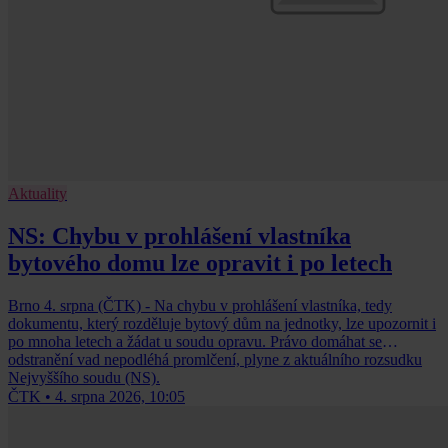
Aktuality
NS: Chybu v prohlášení vlastníka
bytového domu lze opravit i po letech
Brno 4. srpna (ČTK) - Na chybu v prohlášení vlastníka, tedy
dokumentu, který rozděluje bytový dům na jednotky, lze upozornit i
po mnoha letech a žádat u soudu opravu. Právo domáhat se
odstranění vad nepodléhá promlčení, plyne z aktuálního rozsudku
Nejvyššího soudu (NS).
ČTK
•
4. srpna 2026, 10:05