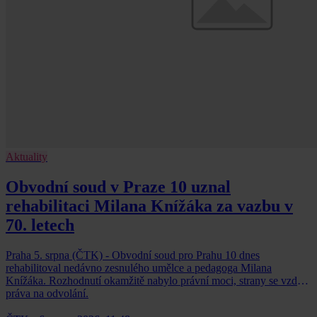
Aktuality
Obvodní soud v Praze 10 uznal
rehabilitaci Milana Knížáka za vazbu v
70. letech
Praha 5. srpna (ČTK) - Obvodní soud pro Prahu 10 dnes
rehabilitoval nedávno zesnulého umělce a pedagoga Milana
Knížáka. Rozhodnutí okamžitě nabylo právní moci, strany se vzdaly
práva na odvolání.