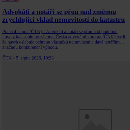
Advokáti a notáři se přou nad změnou
zrychlující vklad nemovitostí do katastru
Praha 4. srpna (ČTK) - Advokáti a notáři se přou nad podobou
novely katastrálního zákona. Česká advokátní komora (ČAK) tvrdí,
že návrh oslabuje ochranu vlastníků nemovitostí a dává notářům
značnou konkurenční výhodu.
ČTK
•
5. srpna 2026, 10:38