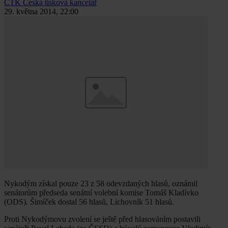
ČTK
Česká tisková kancelář
29. května 2014, 22:00
Nykodým získal pouze 23 z 58 odevzdaných hlasů, oznámil
senátorům předseda senátní volební komise Tomáš Kladívko
(ODS). Šimíček dostal 56 hlasů, Lichovník 51 hlasů.
Proti Nykodýmovu zvolení se ještě před hlasováním postavili