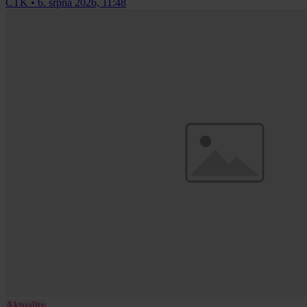
ČTK
•
6. srpna 2026, 11:48
Aktuality