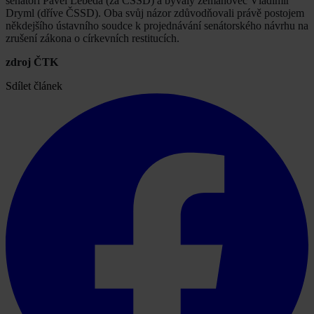
senátoři Pavel Lebeda (za ČSSD) a bývalý zemanovec Vladimír
Dryml (dříve ČSSD). Oba svůj názor zdůvodňovali právě postojem
někdejšího ústavního soudce k projednávání senátorského návrhu na
zrušení zákona o církevních restitucích.
zdroj ČTK
Sdílet článek