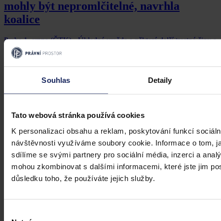
mohly být nepromlčitelné, navrhla
koalice
Praha 1. srpna (ČTK) - Úkladná vražda a některé další trestné činy s
úmyslným usmrcením by se mohly zařadit mezi nepromlčitelné. Jde
také například o některé činy související s obecným ohrožením,
teroristickým útokem a terorem, za něž hrozí až výjimečný trest.
Souhlas
Detaily
ČTK
•
3. srpna 2026, 10:04
Tato webová stránka používá cookies
K personalizaci obsahu a reklam, poskytování funkcí sociáln
návštěvnosti využíváme soubory cookie. Informace o tom, j
sdílíme se svými partnery pro sociální média, inzerci a analý
mohou zkombinovat s dalšími informacemi, které jste jim posk
důsledku toho, že používáte jejich služby.
Výběr