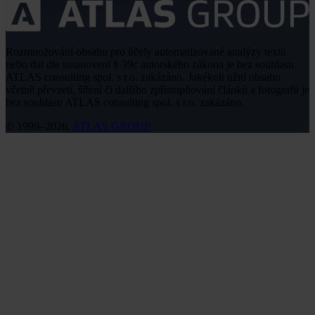
Rozmnožování obsahu pro účely automatizované analýzy textů
nebo dat dle ustanovení § 39c autorského zákona je bez souhlasu
ATLAS consulting spol. s r.o. zakázáno. Jakékoli užití obsahu
včetně převzetí, šíření či dalšího zpřístupňování článků a fotografií je
bez souhlasu ATLAS consulting spol. s r.o. zakázáno.
© 1999–2026,
ATLAS GROUP