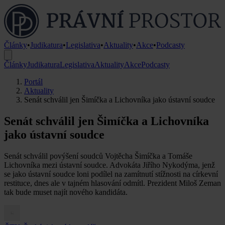
Články
•
Judikatura
•
Legislativa
•
Aktuality
•
Akce
•
Podcasty
Články
Judikatura
Legislativa
Aktuality
Akce
Podcasty
Portál
Aktuality
Senát schválil jen Šimíčka a Lichovníka jako ústavní soudce
Senát schválil jen Šimíčka a Lichovníka
jako ústavní soudce
Senát schválil povýšení soudců Vojtěcha Šimíčka a Tomáše
Lichovníka mezi ústavní soudce. Advokáta Jiřího Nykodýma, jenž
se jako ústavní soudce loni podílel na zamítnutí stížnosti na církevní
restituce, dnes ale v tajném hlasování odmítl. Prezident Miloš Zeman
tak bude muset najít nového kandidáta.