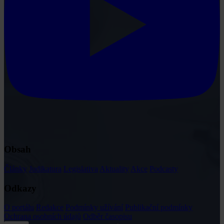
Obsah
Články
Judikatura
Legislativa
Aktuality
Akce
Podcasty
Odkazy
O portálu
Redakce
Podmínky užívání
Publikační podmínky
Ochrana osobních údajů
Odběr časopisu