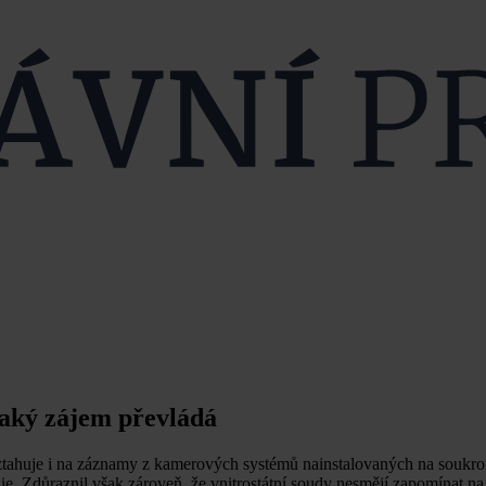
jaký zájem převládá
vztahuje i na záznamy z kamerových systémů nainstalovaných na souk
nie. Zdůraznil však zároveň, že vnitrostátní soudy nesmějí zapomínat na