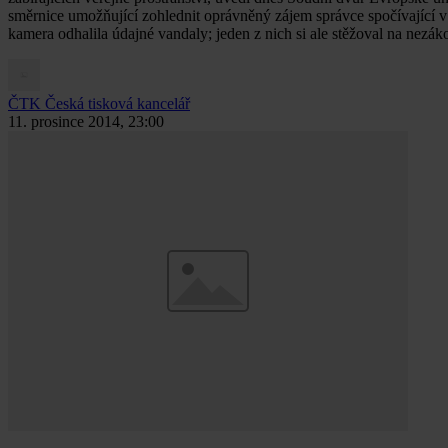
směrnice umožňující zohlednit oprávněný zájem správce spočívající v 
kamera odhalila údajné vandaly; jeden z nich si ale stěžoval na nezáko
ČTK
Česká tisková kancelář
11. prosince 2014, 23:00