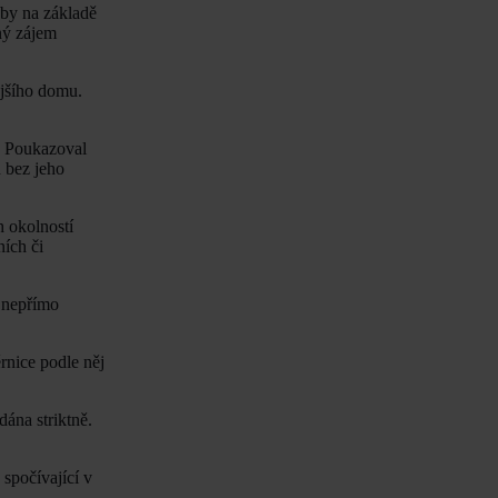
aby na základě
ný zájem
ějšího domu.
. Poukazoval
 bez jeho
 okolností
ích či
 nepřímo
nice podle něj
dána striktně.
 spočívající v