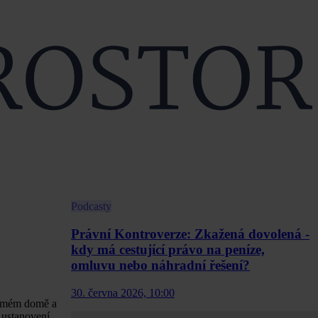
Podcasty
Právní Kontroverze: Zkažená dovolená -
kdy má cestující právo na peníze,
omluvu nebo náhradní řešení?
30. června 2026, 10:00
romém domě a
 ustanovení