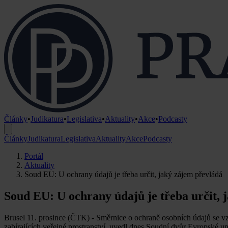
Články
•
Judikatura
•
Legislativa
•
Aktuality
•
Akce
•
Podcasty
Články
Judikatura
Legislativa
Aktuality
Akce
Podcasty
Portál
Aktuality
Soud EU: U ochrany údajů je třeba určit, jaký zájem převládá
Soud EU: U ochrany údajů je třeba určit, 
Brusel 11. prosince (ČTK) - Směrnice o ochraně osobních údajů se 
zabírajících veřejné prostranství, uvedl dnes Soudní dvůr Evropské u