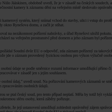
u Niilo Jääskinen, obdobně uvedl, že je v zásadě na českých soudech, 
zpečnostní kamery k záznamu dění na veřejném místě sledovalo oprávně
 kamerový systém, který snímal vchod do stavby, ulici i vstup do prot
y okno Rynešova domu, a začít je stíhat.
žoval na nezákonnost pořízení nahrávky, a úřad Rynešovi uložil pokutu
nacházel na veřejném prostranství před domem a jeho záznam byl pořízen
ud požádal Soudní dvůr EU o odpověď, zda záznam pořízený za takových
rotože jde o záznam provedený fyzickou osobou pro výkon výlučně osobn
 osobní údaje se podle směrnice rozumí informace umožňující přímo či
zpracovávat v zásadě jen s jejím souhlasem.
 osobní údaj,” uvedl soud. Na pořizování kamerových záznamů se směr
m zpracováním osobních údajů.
u se ptal český soud, pro tento případ neplatí. Měla by totiž být vyklá
oukromou sféru osoby, která záběry pořizuje.
 zřetele, že její ustanovení umožňují zohlednit oprávněný zájem správce
aznil dnes ale zároveň Soudní dvůr EU v tiskové zprávě.