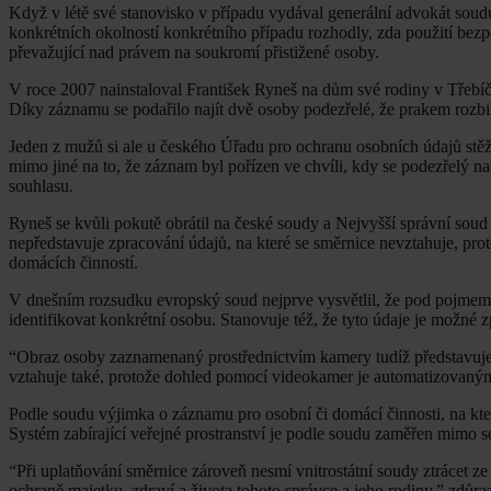
Když v létě své stanovisko v případu vydával generální advokát soud
konkrétních okolností konkrétního případu rozhodly, zda použití be
převažující nad právem na soukromí přistižené osoby.
V roce 2007 nainstaloval František Ryneš na dům své rodiny v Třebíči
Díky záznamu se podařilo najít dvě osoby podezřelé, že prakem rozbil
Jeden z mužů si ale u českého Úřadu pro ochranu osobních údajů stě
mimo jiné na to, že záznam byl pořízen ve chvíli, kdy se podezřelý 
souhlasu.
Ryneš se kvůli pokutě obrátil na české soudy a Nejvyšší správní so
nepředstavuje zpracování údajů, na které se směrnice nevztahuje, p
domácích činností.
V dnešním rozsudku evropský soud nejprve vysvětlil, že pod pojmem
identifikovat konkrétní osobu. Stanovuje též, že tyto údaje je možné 
“Obraz osoby zaznamenaný prostřednictvím kamery tudíž představuje
vztahuje také, protože dohled pomocí videokamer je automatizovaný
Podle soudu výjimka o záznamu pro osobní či domácí činnosti, na ktero
Systém zabírající veřejné prostranství je podle soudu zaměřen mimo s
“Při uplatňování směrnice zároveň nesmí vnitrostátní soudy ztrácet ze
ochraně majetku, zdraví a života tohoto správce a jeho rodiny,” zdůr