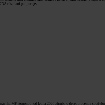
ODS růst daní podporuje.
 návrhu MF stoupnout od ledna 2020 zhruba o deset procent a spotřební