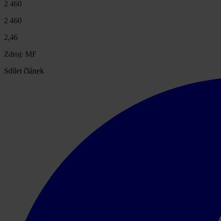
2 460
2 460
2,46
Zdroj: MF
Sdílet článek