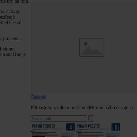
čné hry na trhu.
 pojišťovny
bezřetné
ditel České
7 procenta.
abídnout
 a snaží se je
Časopis
Přihlaste se k odběru našeho elektronického časopisu