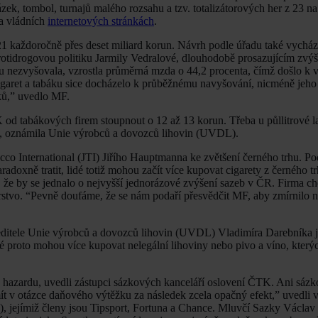
ek, tombol, turnajů malého rozsahu a tzv. totalizátorových her z 23 na
na vládních
internetových stránkách
.
 každoročně přes deset miliard korun. Návrh podle úřadu také vychází
rotidrogovou politiku Jarmily Vedralové, dlouhodobě prosazujícím zvýš
lihu nezvyšovala, vzrostla průměrná mzda o 44,2 procenta, čímž došlo 
cigaret a tabáku sice docházelo k průběžnému navyšování, nicméně jeho
bků,” uvedlo MF.
 od tabákových firem stoupnout o 12 až 13 korun. Třeba u půllitrové l
ny, oznámila Unie výrobců a dovozců lihovin (UVDL).
o International (JTI) Jiřího Hauptmanna ke zvětšení černého trhu. P
oxně tratit, lidé totiž mohou začít více kupovat cigarety z černého tr
, že by se jednalo o nejvyšší jednorázové zvýšení sazeb v ČR. Firma c
rstvo. “Pevně doufáme, že se nám podaří přesvědčit MF, aby zmírnilo n
ředitele Unie výrobců a dovozců lihovin (UVDL) Vladimíra Darebníka 
dé proto mohou více kupovat nelegální lihoviny nebo pivo a víno, kterýc
o hazardu, uvedli zástupci sázkových kanceláří oslovení ČTK. Ani sázk
mít v otázce daňového výtěžku za následek zcela opačný efekt,” uvedli
), jejímiž členy jsou Tipsport, Fortuna a Chance. Mluvčí Sazky Václa