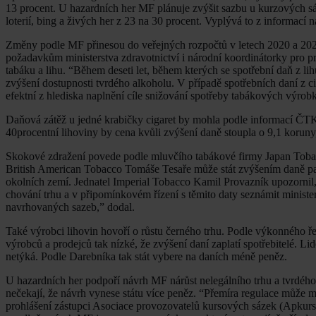
13 procent. U hazardních her MF plánuje zvýšit sazbu u kurzových sáz
loterií, bing a živých her z 23 na 30 procent. Vyplývá to z informací 
Změny podle MF přinesou do veřejných rozpočtů v letech 2020 a 2021
požadavkům ministerstva zdravotnictví i národní koordinátorky pro p
tabáku a lihu. “Během deseti let, během kterých se spotřební daň z 
zvýšení dostupnosti tvrdého alkoholu. V případě spotřebních daní z 
efektní z hlediska naplnění cíle snižování spotřeby tabákových výro
Daňová zátěž u jedné krabičky cigaret by mohla podle informací ČTK
40procentní lihoviny by cena kvůli zvýšení daně stoupla o 9,1 koru
Skokové zdražení povede podle mluvčího tabákové firmy Japan Tobacc
British American Tobacco Tomáše Tesaře může stát zvýšením daně parad
okolních zemí. Jednatel Imperial Tobacco Kamil Provazník upozornil
chování trhu a v připomínkovém řízení s těmito daty seznámit ministe
navrhovaných sazeb,” dodal.
Také výrobci lihovin hovoří o růstu černého trhu. Podle výkonného 
výrobců a prodejců tak nízké, že zvýšení daní zaplatí spotřebitelé. Li
netýká. Podle Darebníka tak stát vybere na daních méně peněz.
U hazardních her podpoří návrh MF nárůst nelegálního trhu a tvrdéh
nečekají, že návrh vynese státu více peněz. “Přemíra regulace může 
prohlášení zástupci Asociace provozovatelů kursových sázek (Apkurs