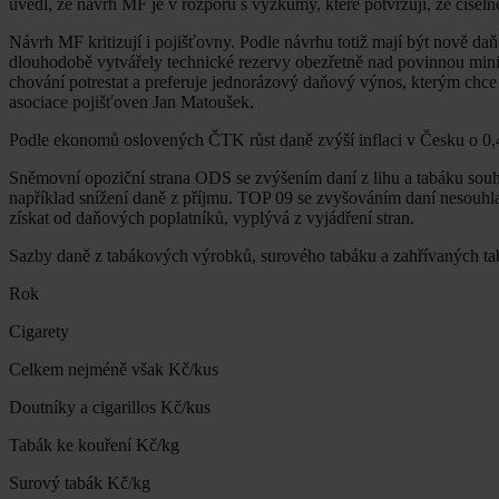
uvedl, že návrh MF je v rozporu s výzkumy, které potvrzují, že číselné
Návrh MF kritizují i pojišťovny. Podle návrhu totiž mají být nově da
dlouhodobě vytvářely technické rezervy obezřetně nad povinnou minimá
chování potrestat a preferuje jednorázový daňový výnos, kterým chce
asociace pojišťoven Jan Matoušek.
Podle ekonomů oslovených ČTK růst daně zvýší inflaci v Česku o 0,4 p
Sněmovní opoziční strana ODS se zvýšením daní z lihu a tabáku so
například snížení daně z příjmu. TOP 09 se zvyšováním daní nesouhlasí
získat od daňových poplatníků, vyplývá z vyjádření stran.
Sazby daně z tabákových výrobků, surového tabáku a zahřívaných t
Rok
Cigarety
Celkem nejméně však Kč/kus
Doutníky a cigarillos Kč/kus
Tabák ke kouření Kč/kg
Surový tabák Kč/kg