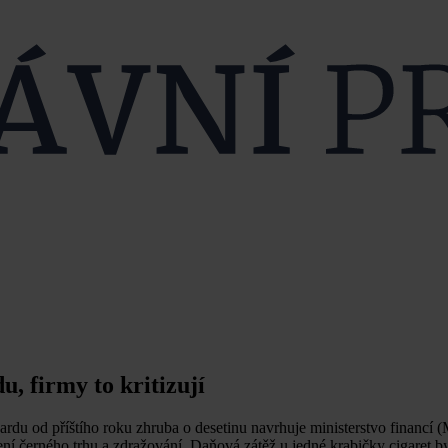
u, firmy to kritizují
ardu od příštího roku zhruba o desetinu navrhuje ministerstvo financí 
ření černého trhu a zdražování. Daňová zátěž u jedné krabičky cigaret 