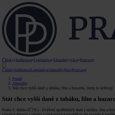
Články
•
Judikatura
•
Legislativa
•
Aktuality
•
Akce
•
Podcasty
Články
Judikatura
Legislativa
Aktuality
Akce
Podcasty
Portál
Aktuality
Stát chce vyšší daně z tabáku, lihu a hazardu, firmy to kritizují
Stát chce vyšší daně z tabáku, lihu a hazard
Praha 5. dubna (ČTK) - Zvýšení spotřebních daní z tabáku, lihu a haz
výrobců lihovin a tabáku i sázkových kanceláří to ale povede k rozší