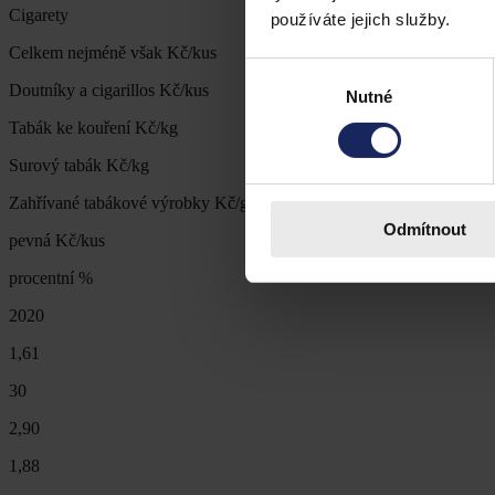
Cigarety
používáte jejich služby.
Celkem nejméně však Kč/kus
Výběr
Doutníky a cigarillos Kč/kus
Nutné
souhlasu
Tabák ke kouření Kč/kg
Surový tabák Kč/kg
Zahřívané tabákové výrobky Kč/g
Odmítnout
pevná Kč/kus
procentní %
2020
1,61
30
2,90
1,88