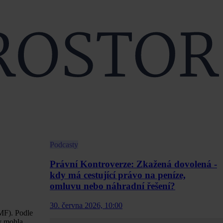
Podcasty
Právní Kontroverze: Zkažená dovolená -
kdy má cestující právo na peníze,
omluvu nebo náhradní řešení?
30. června 2026, 10:00
(MF). Podle
by mohla