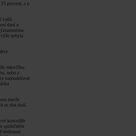
 25 procent, a u
 vstříc
ení daní u
k významnému
 výše nebyla
ahve
odle mluvčího
hu, nebo z
hce namodelovat
árůst
jsou marže
h se růst daní
ové kanceláře
 ve společném
v Friedmann