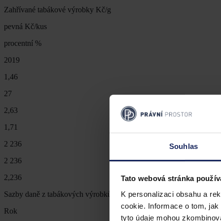
Zahřívané tabákové výrobky Kč/g
pevná Kč/kus
procentní %
2019
1,46
27
2,63
1,71
2 236
Souhlas
2 236
2,236
Tato webová stránka použív
K personalizaci obsahu a re
Sazby daně z tabákových výrobků, surového tabáku a zahřívaných t
cookie. Informace o tom, jak
Rok
tyto údaje mohou zkombinovat