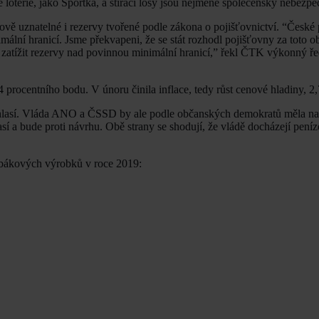
 loterie, jako Sportka, a stírací losy jsou nejméně společensky nebezpe
ňově uznatelné i rezervy tvořené podle zákona o pojišťovnictví. “České
lní hranicí. Jsme překvapeni, že se stát rozhodl pojišťovny za toto o
 zatížit rezervy nad povinnou minimální hranicí,” řekl ČTK výkonný ře
rocentního bodu. V únoru činila inflace, tedy růst cenové hladiny, 2,
uhlasí. Vláda ANO a ČSSD by ale podle občanských demokratů měla n
 a bude proti návrhu. Obě strany se shodují, že vládě docházejí peníze
abákových výrobků v roce 2019: