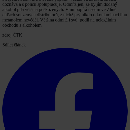
doznává a s policií spolupracuje. Odmítá jen, že by jím dodaný
alkohol pila většina poškozených. Vinu popírá i sedm ve Zlíně
dalších souzených distributorů, z nichž prý nikdo o kontaminaci lihu
metanolem nevěděl. Většina odmítá i svůj podíl na nelegálním
obchodu s alkoholem.
zdroj ČTK
Sdílet článek