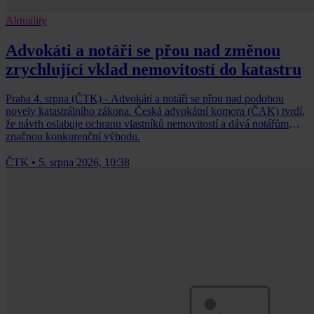
Aktuality
Advokáti a notáři se přou nad změnou
zrychlující vklad nemovitostí do katastru
Praha 4. srpna (ČTK) - Advokáti a notáři se přou nad podobou
novely katastrálního zákona. Česká advokátní komora (ČAK) tvrdí,
že návrh oslabuje ochranu vlastníků nemovitostí a dává notářům
značnou konkurenční výhodu.
ČTK
•
5. srpna 2026, 10:38