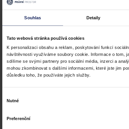
Úkladná vražda a některé další činy by
mohly být nepromlčitelné, navrhla
Souhlas
Detaily
koalice
Praha 1. srpna (ČTK) - Úkladná vražda a některé další trestné činy s
úmyslným usmrcením by se mohly zařadit mezi nepromlčitelné. Jde
Tato webová stránka používá cookies
také například o některé činy související s obecným ohrožením,
K personalizaci obsahu a reklam, poskytování funkcí sociáln
teroristickým útokem a terorem, za něž hrozí až výjimečný trest.
návštěvnosti využíváme soubory cookie. Informace o tom, j
ČTK
•
3. srpna 2026, 10:04
sdílíme se svými partnery pro sociální média, inzerci a analý
mohou zkombinovat s dalšími informacemi, které jste jim posk
důsledku toho, že používáte jejich služby.
Výběr
Nutné
souhlasu
Preferenční