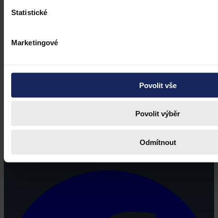
Statistické
Marketingové
Povolit vše
Povolit výběr
Právní portál, jehož cílovou skupinou jsou nejenom právní
Odmítnout
profesionálové a zástupci právnických profesí, ale všichni, kteří
potřebují právní informace.