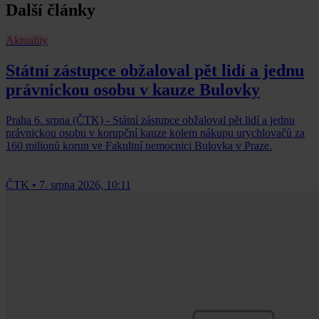
Další články
Aktuality
Státní zástupce obžaloval pět lidí a jednu
právnickou osobu v kauze Bulovky
Praha 6. srpna (ČTK) - Státní zástupce obžaloval pět lidí a jednu
právnickou osobu v korupční kauze kolem nákupu urychlovačů za
160 milionů korun ve Fakultní nemocnici Bulovka v Praze.
ČTK
•
7. srpna 2026, 10:11