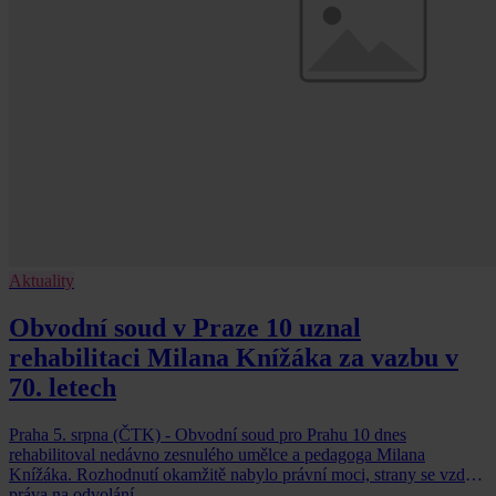
Aktuality
Obvodní soud v Praze 10 uznal
rehabilitaci Milana Knížáka za vazbu v
70. letech
Praha 5. srpna (ČTK) - Obvodní soud pro Prahu 10 dnes
rehabilitoval nedávno zesnulého umělce a pedagoga Milana
Knížáka. Rozhodnutí okamžitě nabylo právní moci, strany se vzdaly
práva na odvolání.