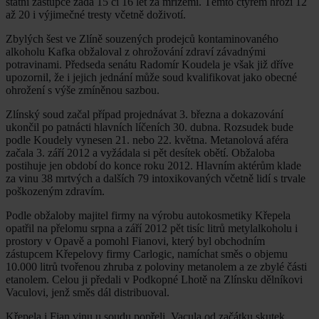
státní zástupce žádá 15 či 16 let za mřížemi. Těmto čtyřem hrozí 12
až 20 i výjimečné tresty včetně doživotí.
Zbylých šest ve Zlíně souzených prodejců kontaminovaného
alkoholu Kafka obžaloval z ohrožování zdraví závadnými
potravinami. Předseda senátu Radomír Koudela je však již dříve
upozornil, že i jejich jednání může soud kvalifikovat jako obecné
ohrožení s výše zmíněnou sazbou.
Zlínský soud začal případ projednávat 3. března a dokazování
ukončil po patnácti hlavních líčeních 30. dubna. Rozsudek bude
podle Koudely vynesen 21. nebo 22. května. Metanolová aféra
začala 3. září 2012 a vyžádala si pět desítek obětí. Obžaloba
postihuje jen období do konce roku 2012. Hlavním aktérům klade
za vinu 38 mrtvých a dalších 79 intoxikovaných včetně lidí s trvale
poškozeným zdravím.
Podle obžaloby majitel firmy na výrobu autokosmetiky Křepela
opatřil na přelomu srpna a září 2012 pět tisíc litrů metylalkoholu i
prostory v Opavě a pomohl Fianovi, který byl obchodním
zástupcem Křepelovy firmy Carlogic, namíchat směs o objemu
10.000 litrů tvořenou zhruba z poloviny metanolem a ze zbylé části
etanolem. Celou ji předali v Podkopné Lhotě na Zlínsku dělníkovi
Vaculovi, jenž směs dál distribuoval.
Křepela i Fian vinu u soudu popřeli. Vacula od začátku skutek