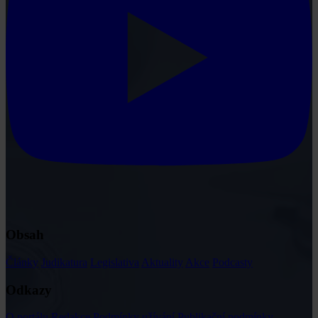
Obsah
Články
Judikatura
Legislativa
Aktuality
Akce
Podcasty
Odkazy
O portálu
Redakce
Podmínky užívání
Publikační podmínky