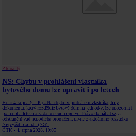
Aktuality
NS: Chybu v prohlášení vlastníka
bytového domu lze opravit i po letech
Brno 4. srpna (ČTK) - Na chybu v prohlášení vlastníka, tedy
dokumentu, který rozděluje bytový dům na jednotky, lze upozornit i
po mnoha letech a žádat u soudu opravu. Právo domáhat se
odstranění vad nepodléhá promlčení, plyne z aktuálního rozsudku
Nejvyššího soudu (NS).
ČTK
•
4. srpna 2026, 10:05