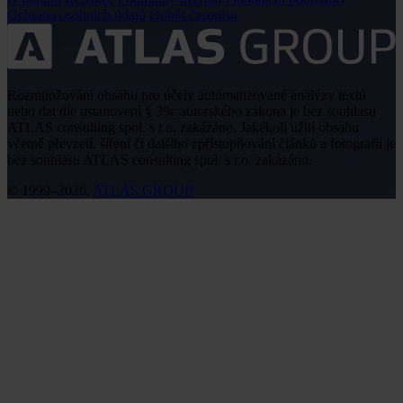
Ochrana osobních údajů
Odběr časopisu
Rozmnožování obsahu pro účely automatizované analýzy textů
nebo dat dle ustanovení § 39c autorského zákona je bez souhlasu
ATLAS consulting spol. s r.o. zakázáno. Jakékoli užití obsahu
včetně převzetí, šíření či dalšího zpřístupňování článků a fotografií je
bez souhlasu ATLAS consulting spol. s r.o. zakázáno.
© 1999–2026,
ATLAS GROUP