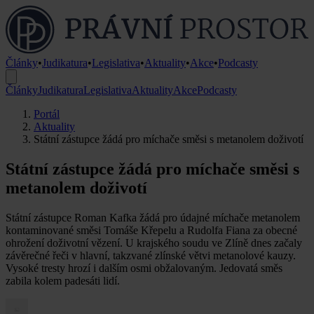
Články
•
Judikatura
•
Legislativa
•
Aktuality
•
Akce
•
Podcasty
Články
Judikatura
Legislativa
Aktuality
Akce
Podcasty
Portál
Aktuality
Státní zástupce žádá pro míchače směsi s metanolem doživotí
Státní zástupce žádá pro míchače směsi s
metanolem doživotí
Státní zástupce Roman Kafka žádá pro údajné míchače metanolem
kontaminované směsi Tomáše Křepelu a Rudolfa Fiana za obecné
ohrožení doživotní vězení. U krajského soudu ve Zlíně dnes začaly
závěrečné řeči v hlavní, takzvané zlínské větvi metanolové kauzy.
Vysoké tresty hrozí i dalším osmi obžalovaným. Jedovatá směs
zabila kolem padesáti lidí.