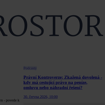
Podcasty
Právní Kontroverze: Zkažená dovolená -
kdy má cestující právo na peníze,
omluvu nebo náhradní řešení?
30. června 2026, 10:00
en - povede k