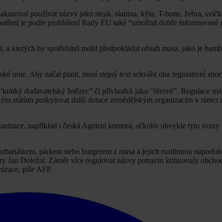
zakazoval používat názvy jako steak, slanina, kýta, T-bone, žebra, svíčk
opatření je podle prohlášení Rady EU také “umožnit dobře informované
ů, u kterých by spotřebitel mohl předpokládat obsah masa, jako je ham
nie. Aby začal platit, musí stejný text schválit oba legislativní sbo
“krátký dodavatelský řetězec” či přívlastků jako “férové”. Regulace má
kým státům poskytovat další dotace zemědělským organizacím v rámci u
nizace, například i česká Agrární komora, ačkoliv obvykle tyto svazy k
karbanátkem, párkem nebo burgerem z masa a jejich rostlinnou napodob
y Jan Doležal. Záměr více regulovat názvy potravin kritizovaly obchod
nizace, píše AFP.