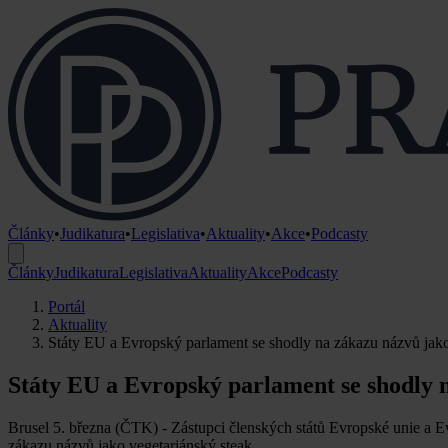
Články
•
Judikatura
•
Legislativa
•
Aktuality
•
Akce
•
Podcasty
Články
Judikatura
Legislativa
Aktuality
Akce
Podcasty
Portál
Aktuality
Státy EU a Evropský parlament se shodly na zákazu názvů jako
Státy EU a Evropský parlament se shodly 
Brusel 5. března (ČTK) - Zástupci členských států Evropské unie a E
zákazu názvů jako vegetariánský steak.