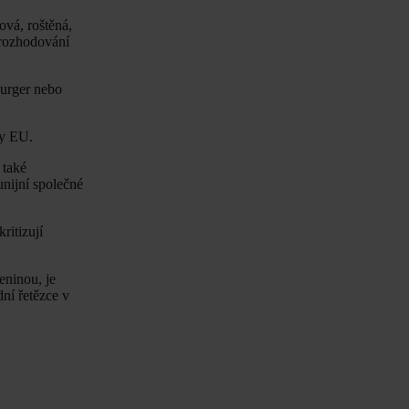
ová, roštěná,
 rozhodování
burger nebo
ry EU.
 také
nijní společné
ritizují
eninou, je
ní řetězce v