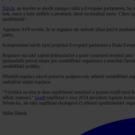
Návrh
, na kterém se shodli zástupci států a Evropské parlamentu, by 
bok, maso a řady dalších u produktů, které neobsahují maso. Cílem 
spotřebitelů”.
Agentura AFP uvedla, že se regulace ale nebude týkat jiných produkt
párky.
Kompromisní návrh nyní projedná Evropský parlament a Rada Evropské u
Regulace má také zajistit jednoznačné a jasné vymezení termínů jako 
zjednodušit právní rámec pro zemědělské organizace a umožnit člens
zemědělské politiky.
Přísnější regulaci názvů potravin podporovaly některé zemědělské orga
nadměrné unijní regulace.
“Výrobků na trhu je dnes nepřeberné množství a poznat rozdíl mezi 
někdy matoucí,”
uvedl
například v roce 2024 prezident Agrární komor
Německu, ale také například ekologové či některé spotřebitelské orga
Sdílet článek