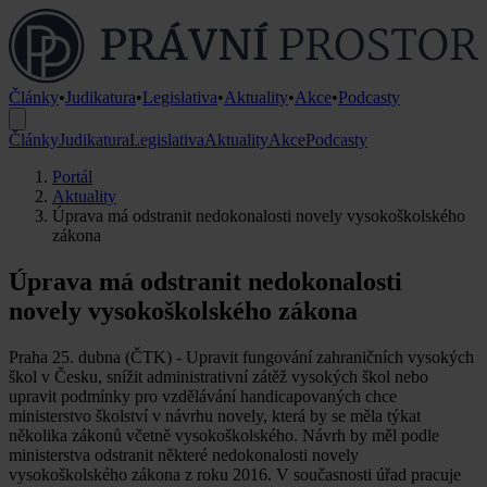
Články
•
Judikatura
•
Legislativa
•
Aktuality
•
Akce
•
Podcasty
Články
Judikatura
Legislativa
Aktuality
Akce
Podcasty
Portál
Aktuality
Úprava má odstranit nedokonalosti novely vysokoškolského
zákona
Úprava má odstranit nedokonalosti
novely vysokoškolského zákona
Praha 25. dubna (ČTK) - Upravit fungování zahraničních vysokých
škol v Česku, snížit administrativní zátěž vysokých škol nebo
upravit podmínky pro vzdělávání handicapovaných chce
ministerstvo školství v návrhu novely, která by se měla týkat
několika zákonů včetně vysokoškolského. Návrh by měl podle
ministerstva odstranit některé nedokonalosti novely
vysokoškolského zákona z roku 2016. V současnosti úřad pracuje