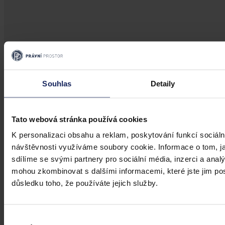
Aktuality
Souhlas
Detaily
Ruský podnik neuspěl s kasační stížností
kvůli zablokování českého účtu
Tato webová stránka používá cookies
Brno 30. července (ČTK) - Ruský Podnik pro správu majetku
K personalizaci obsahu a reklam, poskytování funkcí sociáln
v zahraničí neuspěl s kasační stížností kvůli zablokování českého
návštěvnosti využíváme soubory cookie. Informace o tom, j
bankovního účtu.
sdílíme se svými partnery pro sociální média, inzerci a analý
mohou zkombinovat s dalšími informacemi, které jste jim posk
ČTK
•
31. července 2026, 10:55
důsledku toho, že používáte jejich služby.
Výběr