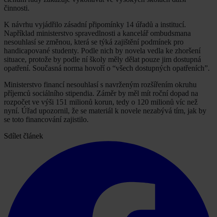
činnosti.
K návrhu vyjádřilo zásadní připomínky 14 úřadů a institucí.
Například ministerstvo spravedlnosti a kancelář ombudsmana
nesouhlasí se změnou, která se týká zajištění podmínek pro
handicapované studenty. Podle nich by novela vedla ke zhoršení
situace, protože by podle ní školy měly dělat pouze jim dostupná
opatření. Současná norma hovoří o “všech dostupných opatřeních”.
Ministerstvo financí nesouhlasí s navrženým rozšířením okruhu
příjemců sociálního stipendia. Záměr by měl mít roční dopad na
rozpočet ve výši 151 milionů korun, tedy o 120 milionů víc než
nyní. Úřad upozornil, že se materiál k novele nezabývá tím, jak by
se toto financování zajistilo.
Sdílet článek