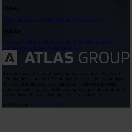
Obsah
Články
Judikatura
Legislativa
Aktuality
Akce
Podcasty
Odkazy
O portálu
Redakce
Podmínky užívání
Publikační podmínky
Ochrana osobních údajů
Odběr časopisu
Rozmnožování obsahu pro účely automatizované analýzy textů
nebo dat dle ustanovení § 39c autorského zákona je bez souhlasu
ATLAS consulting spol. s r.o. zakázáno. Jakékoli užití obsahu
včetně převzetí, šíření či dalšího zpřístupňování článků a fotografií je
bez souhlasu ATLAS consulting spol. s r.o. zakázáno.
© 1999–2026,
ATLAS GROUP