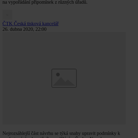
na vypořádání připomínek z různých úřadů.
ČTK
Česká tisková kancelář
26. dubna 2020, 22:00
Nejrozsáhlejší část návrhu se týká snahy upravit podmínky k