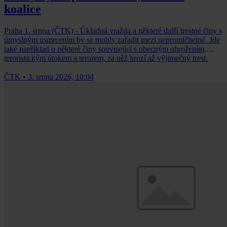
koalice
Praha 1. srpna (ČTK) - Úkladná vražda a některé další trestné činy s
úmyslným usmrcením by se mohly zařadit mezi nepromlčitelné. Jde
také například o některé činy související s obecným ohrožením,
teroristickým útokem a terorem, za něž hrozí až výjimečný trest.
ČTK
•
3. srpna 2026, 10:04