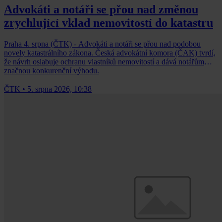
Advokáti a notáři se přou nad změnou
zrychlující vklad nemovitostí do katastru
Praha 4. srpna (ČTK) - Advokáti a notáři se přou nad podobou
novely katastrálního zákona. Česká advokátní komora (ČAK) tvrdí,
že návrh oslabuje ochranu vlastníků nemovitostí a dává notářům
značnou konkurenční výhodu.
ČTK
•
5. srpna 2026, 10:38