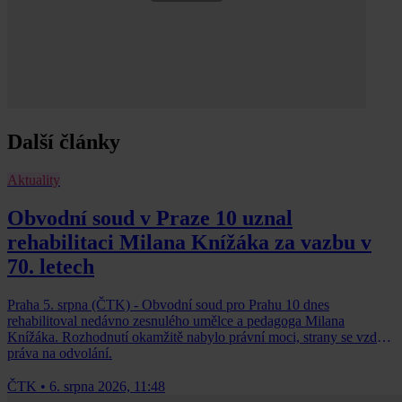
Další články
Aktuality
Obvodní soud v Praze 10 uznal
rehabilitaci Milana Knížáka za vazbu v
70. letech
Praha 5. srpna (ČTK) - Obvodní soud pro Prahu 10 dnes
rehabilitoval nedávno zesnulého umělce a pedagoga Milana
Knížáka. Rozhodnutí okamžitě nabylo právní moci, strany se vzdaly
práva na odvolání.
ČTK
•
6. srpna 2026, 11:48