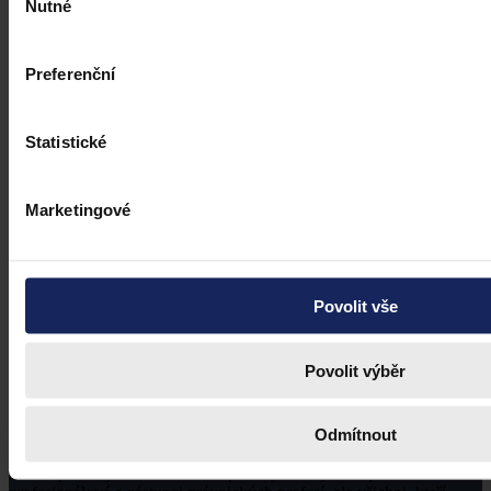
Nutné
souhlasu
Preferenční
Statistické
Marketingové
Povolit vše
Povolit výběr
Odmítnout
Právní portál, jehož cílovou skupinou jsou nejenom právní