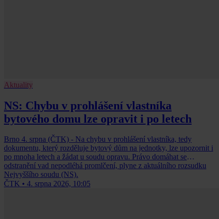
Aktuality
NS: Chybu v prohlášení vlastníka
bytového domu lze opravit i po letech
Brno 4. srpna (ČTK) - Na chybu v prohlášení vlastníka, tedy
dokumentu, který rozděluje bytový dům na jednotky, lze upozornit i
po mnoha letech a žádat u soudu opravu. Právo domáhat se
odstranění vad nepodléhá promlčení, plyne z aktuálního rozsudku
Nejvyššího soudu (NS).
ČTK
•
4. srpna 2026, 10:05