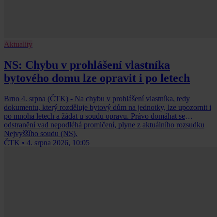
Aktuality
NS: Chybu v prohlášení vlastníka
bytového domu lze opravit i po letech
Brno 4. srpna (ČTK) - Na chybu v prohlášení vlastníka, tedy
dokumentu, který rozděluje bytový dům na jednotky, lze upozornit i
po mnoha letech a žádat u soudu opravu. Právo domáhat se
odstranění vad nepodléhá promlčení, plyne z aktuálního rozsudku
Nejvyššího soudu (NS).
ČTK
•
4. srpna 2026, 10:05