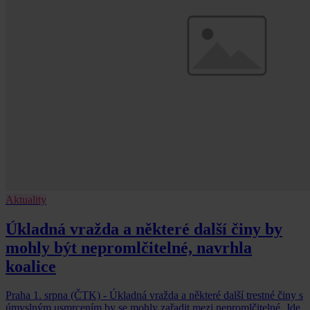
Aktuality
Úkladná vražda a některé další činy by
mohly být nepromlčitelné, navrhla
koalice
Praha 1. srpna (ČTK) - Úkladná vražda a některé další trestné činy s
úmyslným usmrcením by se mohly zařadit mezi nepromlčitelné. Jde