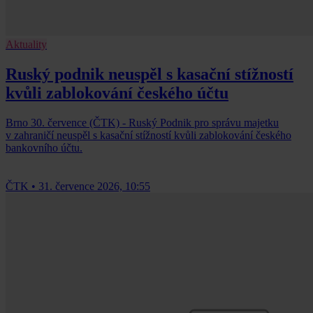
Aktuality
Ruský podnik neuspěl s kasační stížností
kvůli zablokování českého účtu
Brno 30. července (ČTK) - Ruský Podnik pro správu majetku
v zahraničí neuspěl s kasační stížností kvůli zablokování českého
bankovního účtu.
ČTK
•
31. července 2026, 10:55