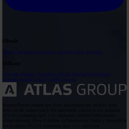
Obsah
Články
Judikatura
Legislativa
Aktuality
Akce
Podcasty
Odkazy
O portálu
Redakce
Podmínky užívání
Publikační podmínky
Ochrana osobních údajů
Odběr časopisu
Rozmnožování obsahu pro účely automatizované analýzy textů
nebo dat dle ustanovení § 39c autorského zákona je bez souhlasu
ATLAS consulting spol. s r.o. zakázáno. Jakékoli užití obsahu
včetně převzetí, šíření či dalšího zpřístupňování článků a fotografií je
bez souhlasu ATLAS consulting spol. s r.o. zakázáno.