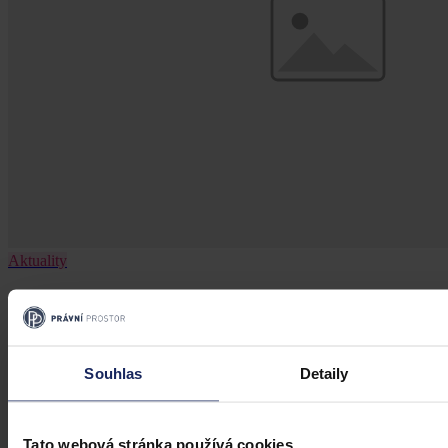
Aktuality
Změnu financování ČT, kterou plánuje
vláda, označil Senát za nežádoucí
Souhlas
Detaily
Praha 29. července (ČTK) - Změnu financování České televize
(ČT), kterou plánuje vládní koalice, označil dnes Senát za
nežádoucí, nekoncepční a odporující platným pravidlům EU.
Tato webová stránka používá cookies