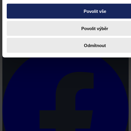
Povolit vše
Povolit výběr
Právní portál, jehož cílovou skupinou jsou nejenom právní
profesionálové a zástupci právnických profesí, ale všichni, kteří
potřebují právní informace.
Odmítnout