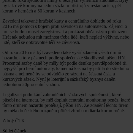
příštího roku sjednotit s limity u běžných výherních automatů. Byly
by tak dvě koruny na jednu sázku u přístrojů v restauracích, pět
korun v hernách a 50 korun v kasinech.
Zavedení takzvané hráčské karty a centrálního dohledu od roku
2016 má pomoci s bojem proti závislosti na automatech. Zájemci o
hru se budou muset zaregistrovat a prokázat občanským průkazem.
Hrát tak nebudou mít možnost třeba lidé, kteří neplatí výživné, nebo
lidé, kteří se dobrovolné léčí ze závislosti.
Od roku 2016 má být zavedeno také vyšší zdanění všech druhů
hazardu, a to v pásmech podle společenské škodlivosti, píšou HN.
Procentní sazby daně by měly být podle deníku pravděpodobně tři,
nejvyšší pro herní automaty, kamenná kasina by patřila do středního
pásma a nejméně by se odvádělo ze sázení na šťastná čísla a
kurzových sázek. Nyní je loterijní a sázkařský byznys daněn
jednotnou 20procentní sazbou.
Legalizaci podnikání zahraničních sázkových společností, které
působí na internetu, by měl doplnit centrální monitoring peněz, které
tímto druhem hazardu protékají, píšou HN. Ze zdanění těchto firem
by měla do českého rozpočtu přitéct zhruba miliarda korun ročně.
Zdroj: ČTK
Sdílet článek