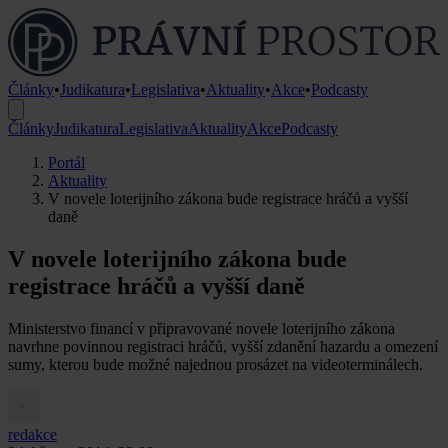
Články
•
Judikatura
•
Legislativa
•
Aktuality
•
Akce
•
Podcasty
Články
Judikatura
Legislativa
Aktuality
Akce
Podcasty
Portál
Aktuality
V novele loterijního zákona bude registrace hráčů a vyšší
daně
V novele loterijního zákona bude
registrace hráčů a vyšší daně
Ministerstvo financí v připravované novele loterijního zákona
navrhne povinnou registraci hráčů, vyšší zdanění hazardu a omezení
sumy, kterou bude možné najednou prosázet na videoterminálech.
redakce