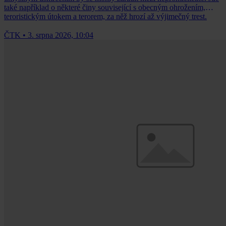
také například o některé činy související s obecným ohrožením,
teroristickým útokem a terorem, za něž hrozí až výjimečný trest.
ČTK
•
3. srpna 2026, 10:04