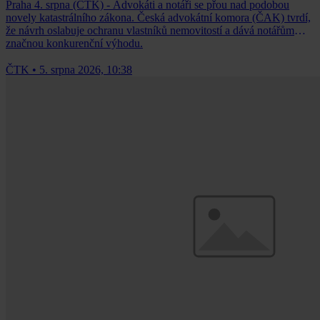
Praha 4. srpna (ČTK) - Advokáti a notáři se přou nad podobou
novely katastrálního zákona. Česká advokátní komora (ČAK) tvrdí,
že návrh oslabuje ochranu vlastníků nemovitostí a dává notářům
značnou konkurenční výhodu.
ČTK
•
5. srpna 2026, 10:38