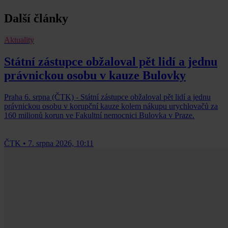
Další články
Aktuality
Státní zástupce obžaloval pět lidí a jednu
právnickou osobu v kauze Bulovky
Praha 6. srpna (ČTK) - Státní zástupce obžaloval pět lidí a jednu
právnickou osobu v korupční kauze kolem nákupu urychlovačů za
160 milionů korun ve Fakultní nemocnici Bulovka v Praze.
ČTK
•
7. srpna 2026, 10:11