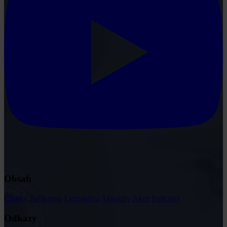
Obsah
Články
Judikatura
Legislativa
Aktuality
Akce
Podcasty
Odkazy