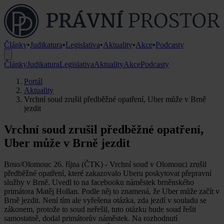
Články
•
Judikatura
•
Legislativa
•
Aktuality
•
Akce
•
Podcasty
Články
Judikatura
Legislativa
Aktuality
Akce
Podcasty
Portál
Aktuality
Vrchní soud zrušil předběžné opatření, Uber může v Brně
jezdit
Vrchní soud zrušil předběžné opatření,
Uber může v Brně jezdit
Brno/Olomouc 26. října (ČTK) - Vrchní soud v Olomouci zrušil
předběžné opatření, které zakazovalo Uberu poskytovat přepravní
služby v Brně. Uvedl to na facebooku náměstek brněnského
primátora Matěj Hollan. Podle něj to znamená, že Uber může začít v
Brně jezdit. Není tím ale vyřešena otázka, zda jezdí v souladu se
zákonem, protože to soud neřešil, tuto otázku bude soud řešit
samostatně, dodal primátorův náměstek. Na rozhodnutí