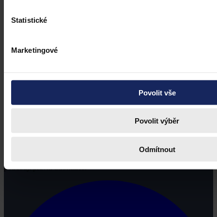
Statistické
Marketingové
Povolit vše
Povolit výběr
Odmítnout
Právní portál, jehož cílovou skupinou jsou nejenom právní
profesionálové a zástupci právnických profesí, ale všichni, kteří
potřebují právní informace.