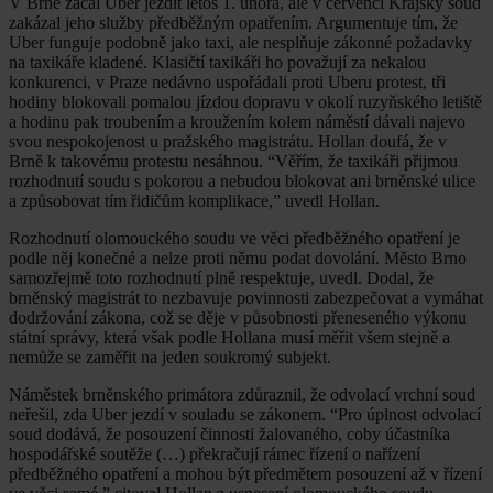
V Brně začal Uber jezdit letos 1. února, ale v červenci Krajský soud
zakázal jeho služby předběžným opatřením. Argumentuje tím, že
Uber funguje podobně jako taxi, ale nesplňuje zákonné požadavky
na taxikáře kladené. Klasičtí taxikáři ho považují za nekalou
konkurenci, v Praze nedávno uspořádali proti Uberu protest, tři
hodiny blokovali pomalou jízdou dopravu v okolí ruzyňského letiště
a hodinu pak troubením a kroužením kolem náměstí dávali najevo
svou nespokojenost u pražského magistrátu. Hollan doufá, že v
Brně k takovému protestu nesáhnou. “Věřím, že taxikáři přijmou
rozhodnutí soudu s pokorou a nebudou blokovat ani brněnské ulice
a způsobovat tím řidičům komplikace,” uvedl Hollan.
Rozhodnutí olomouckého soudu ve věci předběžného opatření je
podle něj konečné a nelze proti němu podat dovolání. Město Brno
samozřejmě toto rozhodnutí plně respektuje, uvedl. Dodal, že
brněnský magistrát to nezbavuje povinnosti zabezpečovat a vymáhat
dodržování zákona, což se děje v působnosti přeneseného výkonu
státní správy, která však podle Hollana musí měřit všem stejně a
nemůže se zaměřit na jeden soukromý subjekt.
Náměstek brněnského primátora zdůraznil, že odvolací vrchní soud
neřešil, zda Uber jezdí v souladu se zákonem. “Pro úplnost odvolací
soud dodává, že posouzení činnosti žalovaného, coby účastníka
hospodářské soutěže (…) překračují rámec řízení o nařízení
předběžného opatření a mohou být předmětem posouzení až v řízení