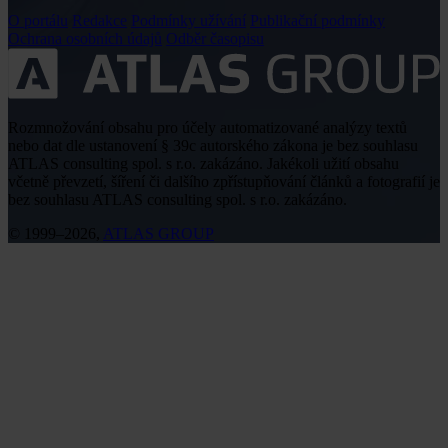
O portálu
Redakce
Podmínky užívání
Publikační podmínky
Ochrana osobních údajů
Odběr časopisu
Rozmnožování obsahu pro účely automatizované analýzy textů
nebo dat dle ustanovení § 39c autorského zákona je bez souhlasu
ATLAS consulting spol. s r.o. zakázáno. Jakékoli užití obsahu
včetně převzetí, šíření či dalšího zpřístupňování článků a fotografií je
bez souhlasu ATLAS consulting spol. s r.o. zakázáno.
© 1999–2026,
ATLAS GROUP