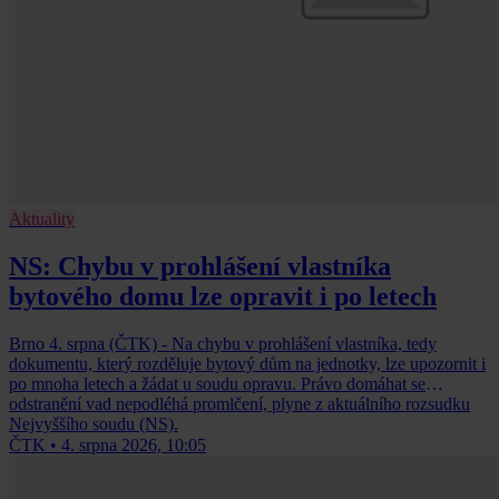
Aktuality
NS: Chybu v prohlášení vlastníka
bytového domu lze opravit i po letech
Brno 4. srpna (ČTK) - Na chybu v prohlášení vlastníka, tedy
dokumentu, který rozděluje bytový dům na jednotky, lze upozornit i
po mnoha letech a žádat u soudu opravu. Právo domáhat se
odstranění vad nepodléhá promlčení, plyne z aktuálního rozsudku
Nejvyššího soudu (NS).
ČTK
•
4. srpna 2026, 10:05