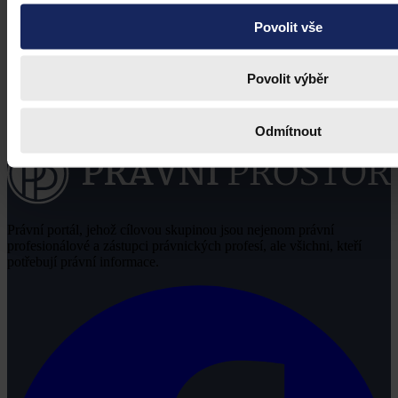
Povolit vše
Povolit výběr
Odmítnout
Právní portál, jehož cílovou skupinou jsou nejenom právní
profesionálové a zástupci právnických profesí, ale všichni, kteří
potřebují právní informace.