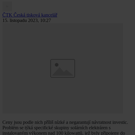
ČTK
Česká tisková kancelář
15. listopadu 2023, 10:27
Ceny jsou podle nich příliš nízké a negarantují návratnost investic.
Problém se týká specifické skupiny solárních elektráren s
instalovaným výkonem nad 100 kilowattů, jež byly připojeny do