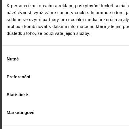
mohly být nepromlčitelné, navrhla
K personalizaci obsahu a reklam, poskytování funkcí sociáln
koalice
návštěvnosti využíváme soubory cookie. Informace o tom, j
sdílíme se svými partnery pro sociální média, inzerci a analý
Praha 1. srpna (ČTK) - Úkladná vražda a některé další trestné činy s
mohou zkombinovat s dalšími informacemi, které jste jim posk
úmyslným usmrcením by se mohly zařadit mezi nepromlčitelné. Jde
důsledku toho, že používáte jejich služby.
také například o některé činy související s obecným ohrožením,
teroristickým útokem a terorem, za něž hrozí až výjimečný trest.
ČTK
•
3. srpna 2026, 10:04
Výběr
Nutné
souhlasu
Preferenční
Statistické
Marketingové