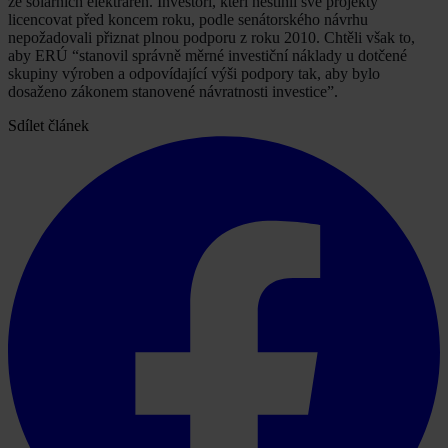
ze solárních elektráren. Investoři, kteří nestihli své projekty
licencovat před koncem roku, podle senátorského návrhu
nepožadovali přiznat plnou podporu z roku 2010. Chtěli však to,
aby ERÚ “stanovil správně měrné investiční náklady u dotčené
skupiny výroben a odpovídající výši podpory tak, aby bylo
dosaženo zákonem stanovené návratnosti investice”.
Sdílet článek