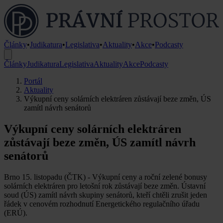
Články
•
Judikatura
•
Legislativa
•
Aktuality
•
Akce
•
Podcasty
Články
Judikatura
Legislativa
Aktuality
Akce
Podcasty
Portál
Aktuality
Výkupní ceny solárních elektráren zůstávají beze změn, ÚS
zamítl návrh senátorů
Výkupní ceny solárních elektráren
zůstávají beze změn, ÚS zamítl návrh
senátorů
Brno 15. listopadu (ČTK) - Výkupní ceny a roční zelené bonusy
solárních elektráren pro letošní rok zůstávají beze změn. Ústavní
soud (ÚS) zamítl návrh skupiny senátorů, kteří chtěli zrušit jeden
řádek v cenovém rozhodnutí Energetického regulačního úřadu
(ERÚ).