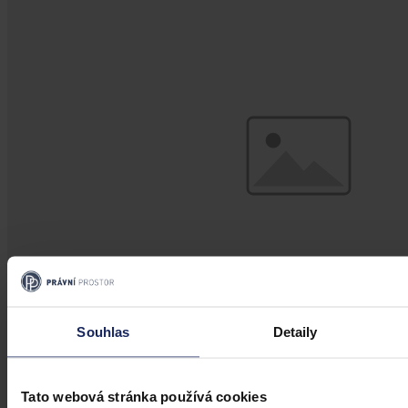
Souhlas
Detaily
Aktuality
Úkladná vražda a některé další činy by
Tato webová stránka používá cookies