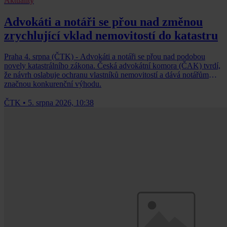
Aktuality
Advokáti a notáři se přou nad změnou
zrychlující vklad nemovitostí do katastru
Praha 4. srpna (ČTK) - Advokáti a notáři se přou nad podobou
novely katastrálního zákona. Česká advokátní komora (ČAK) tvrdí,
že návrh oslabuje ochranu vlastníků nemovitostí a dává notářům
značnou konkurenční výhodu.
ČTK
•
5. srpna 2026, 10:38