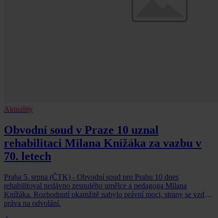
Aktuality
Obvodní soud v Praze 10 uznal
rehabilitaci Milana Knížáka za vazbu v
70. letech
Praha 5. srpna (ČTK) - Obvodní soud pro Prahu 10 dnes
rehabilitoval nedávno zesnulého umělce a pedagoga Milana
Knížáka. Rozhodnutí okamžitě nabylo právní moci, strany se vzdaly
práva na odvolání.