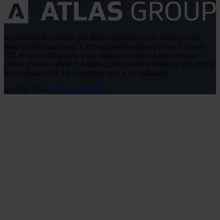
Rozmnožování obsahu pro účely automatizované analýzy textů
nebo dat dle ustanovení § 39c autorského zákona je bez souhlasu
ATLAS consulting spol. s r.o. zakázáno. Jakékoli užití obsahu
včetně převzetí, šíření či dalšího zpřístupňování článků a fotografií je
bez souhlasu ATLAS consulting spol. s r.o. zakázáno.
© 1999–2026,
ATLAS GROUP