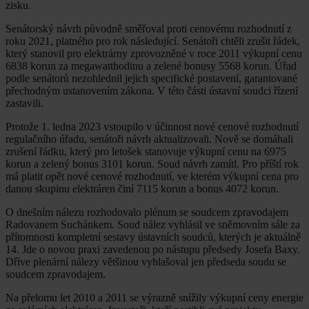
zisku.
Senátorský návrh původně směřoval proti cenovému rozhodnutí z
roku 2021, platného pro rok následující. Senátoři chtěli zrušit řádek,
který stanovil pro elektrárny zprovozněné v roce 2011 výkupní cenu
6838 korun za megawatthodinu a zelené bonusy 5568 korun. Úřad
podle senátorů nezohlednil jejich specifické postavení, garantované
přechodným ustanovením zákona. V této části ústavní soudci řízení
zastavili.
Protože 1. ledna 2023 vstoupilo v účinnost nové cenové rozhodnutí
regulačního úřadu, senátoři návrh aktualizovali. Nově se domáhali
zrušení řádku, který pro letošek stanovuje výkupní cenu na 6975
korun a zelený bonus 3101 korun. Soud návrh zamítl. Pro příští rok
má platit opět nové cenové rozhodnutí, ve kterém výkupní cena pro
danou skupinu elektráren činí 7115 korun a bonus 4072 korun.
O dnešním nálezu rozhodovalo plénum se soudcem zpravodajem
Radovanem Suchánkem. Soud nález vyhlásil ve sněmovním sále za
přítomnosti kompletní sestavy ústavních soudců, kterých je aktuálně
14. Jde o novou praxi zavedenou po nástupu předsedy Josefa Baxy.
Dříve plenární nálezy většinou vyhlašoval jen předseda soudu se
soudcem zpravodajem.
Na přelomu let 2010 a 2011 se výrazně snížily výkupní ceny energie