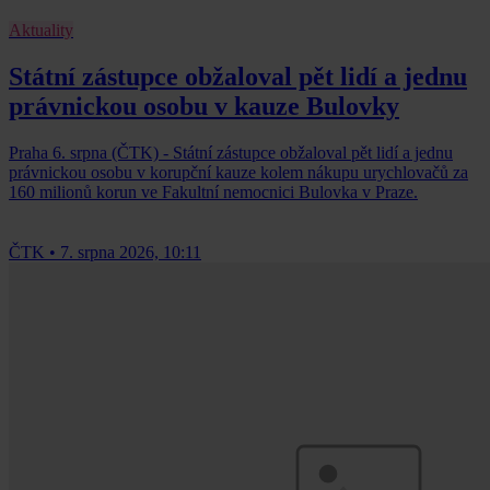
Aktuality
Státní zástupce obžaloval pět lidí a jednu
právnickou osobu v kauze Bulovky
Praha 6. srpna (ČTK) - Státní zástupce obžaloval pět lidí a jednu
právnickou osobu v korupční kauze kolem nákupu urychlovačů za
160 milionů korun ve Fakultní nemocnici Bulovka v Praze.
ČTK
•
7. srpna 2026, 10:11