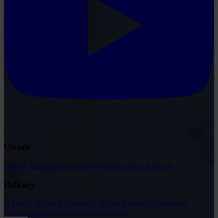
Obsah
Články
Judikatura
Legislativa
Aktuality
Akce
Podcasty
Odkazy
O portálu
Redakce
Podmínky užívání
Publikační podmínky
Ochrana osobních údajů
Odběr časopisu