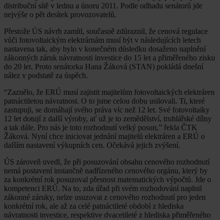
distribuční sítě v lednu a únoru 2011. Podle odhadu senátorů jde
nejvýše o pět desítek provozovatelů.
Přestože ÚS návrh zamítl, současně zdůraznil, že cenová regulace
vůči fotovoltaickým elektrárnám musí být v následujících letech
nastavena tak, aby bylo v konečném důsledku dosaženo naplnění
zákonných záruk návratnosti investice do 15 let a přiměřeného zisku
do 20 let. Proto senátorka Hana Žáková (STAN) pokládá dnešní
nález v podstatě za úspěch.
“Zaznělo, že ERÚ musí zajistit majitelům fotovoltaických elektráren
patnáctiletou návratnost. O to jsme celou dobu usilovali. Ti, které
zastupuji, se domáhají svého práva víc než 12 let. Své fotovoltaiky
12 let dotují z další výroby, ať už je to zemědělství, truhlářské dílny
a tak dále. Pro nás je toto rozhodnutí velký posun,” řekla ČTK
Žáková. Nyní chce iniciovat jednání majitelů elektráren a ERÚ o
dalším nastavení výkupních cen. Očekává jejich zvýšení.
ÚS zároveň uvedl, že při posuzování obsahu cenového rozhodnutí
nemá postavení instančně nadřízeného cenového orgánu, který by
za konkrétní rok posuzoval přesnost matematických výpočtů. Jde o
kompetenci ERÚ. Na to, zda úřad při svém rozhodování naplnil
zákonné záruky, nelze usuzovat z cenového rozhodnutí pro jeden
konkrétní rok, ale až za celé patnáctileté období z hlediska
návratnosti investice, respektive dvacetileté z hlediska přiměřeného