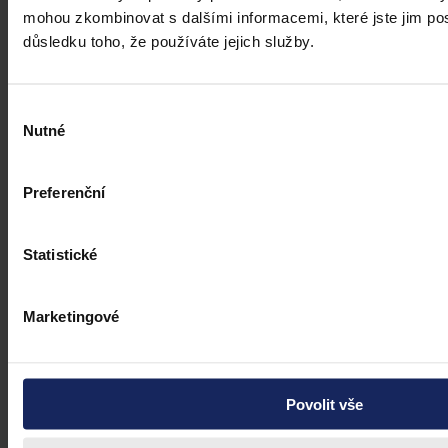
mohou zkombinovat s dalšími informacemi, které jste jim posk
důsledku toho, že používáte jejich služby.
Výběr
Nutné
souhlasu
Preferenční
Statistické
Marketingové
Povolit vše
Právní portál, jehož cílovou skupinou jsou nejenom právní