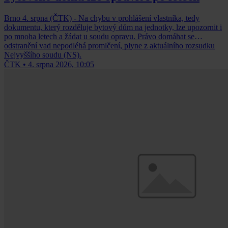
Brno 4. srpna (ČTK) - Na chybu v prohlášení vlastníka, tedy
dokumentu, který rozděluje bytový dům na jednotky, lze upozornit i
po mnoha letech a žádat u soudu opravu. Právo domáhat se
odstranění vad nepodléhá promlčení, plyne z aktuálního rozsudku
Nejvyššího soudu (NS).
ČTK
•
4. srpna 2026, 10:05