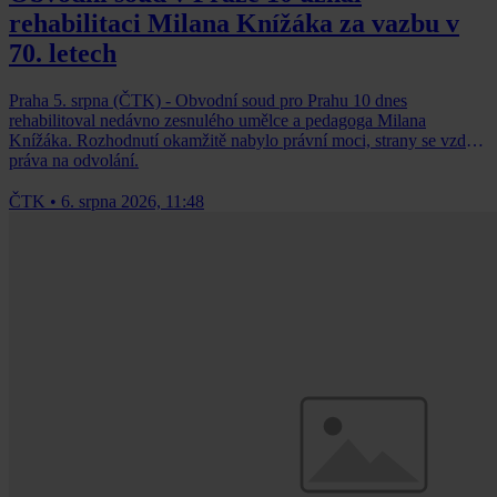
rehabilitaci Milana Knížáka za vazbu v
70. letech
Praha 5. srpna (ČTK) - Obvodní soud pro Prahu 10 dnes
rehabilitoval nedávno zesnulého umělce a pedagoga Milana
Knížáka. Rozhodnutí okamžitě nabylo právní moci, strany se vzdaly
práva na odvolání.
ČTK
•
6. srpna 2026, 11:48