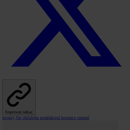
Kopírovat odkaz
trestný čin
obžaloba
podplácení
korupce
ostatní