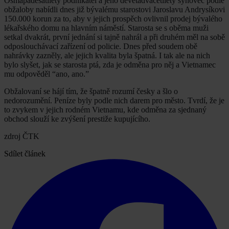
Osmapadesátiletý podnikatel a jeho devětadvacetiletý synovec podle
obžaloby nabídli dnes již bývalému starostovi Jaroslavu Andrysíkovi
150.000 korun za to, aby v jejich prospěch ovlivnil prodej bývalého
lékařského domu na hlavním náměstí. Starosta se s oběma muži
setkal dvakrát, první jednání si tajně nahrál a při druhém měl na sobě
odposlouchávací zařízení od policie. Dnes před soudem obě
nahrávky zazněly, ale jejich kvalita byla špatná. I tak ale na nich
bylo slyšet, jak se starosta ptá, zda je odměna pro něj a Vietnamec
mu odpověděl “ano, ano.”
Obžalovaní se hájí tím, že špatně rozumí česky a šlo o
nedorozumění. Peníze byly podle nich darem pro město. Tvrdí, že je
to zvykem v jejich rodném Vietnamu, kde odměna za sjednaný
obchod slouží ke zvýšení prestiže kupujícího.
zdroj ČTK
Sdílet článek