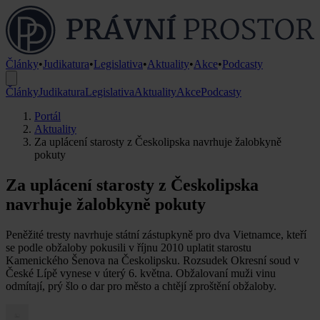
Články
•
Judikatura
•
Legislativa
•
Aktuality
•
Akce
•
Podcasty
Články
Judikatura
Legislativa
Aktuality
Akce
Podcasty
Portál
Aktuality
Za uplácení starosty z Českolipska navrhuje žalobkyně
pokuty
Za uplácení starosty z Českolipska
navrhuje žalobkyně pokuty
Peněžité tresty navrhuje státní zástupkyně pro dva Vietnamce, kteří
se podle obžaloby pokusili v říjnu 2010 uplatit starostu
Kamenického Šenova na Českolipsku. Rozsudek Okresní soud v
České Lípě vynese v úterý 6. května. Obžalovaní muži vinu
odmítají, prý šlo o dar pro město a chtějí zproštění obžaloby.