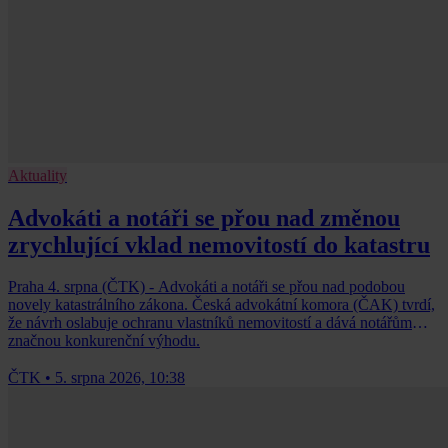
Aktuality
Advokáti a notáři se přou nad změnou
zrychlující vklad nemovitostí do katastru
Praha 4. srpna (ČTK) - Advokáti a notáři se přou nad podobou
novely katastrálního zákona. Česká advokátní komora (ČAK) tvrdí,
že návrh oslabuje ochranu vlastníků nemovitostí a dává notářům
značnou konkurenční výhodu.
ČTK
•
5. srpna 2026, 10:38