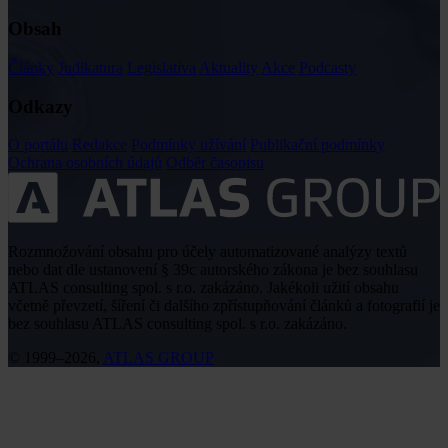
Obsah
Články
Judikatura
Legislativa
Aktuality
Akce
Podcasty
Odkazy
O portálu
Redakce
Podmínky užívání
Publikační podmínky
Ochrana osobních údajů
Odběr časopisu
Rozmnožování obsahu pro účely automatizované analýzy textů
nebo dat dle ustanovení § 39c autorského zákona je bez souhlasu
ATLAS consulting spol. s r.o. zakázáno. Jakékoli užití obsahu
včetně převzetí, šíření či dalšího zpřístupňování článků a fotografií je
bez souhlasu ATLAS consulting spol. s r.o. zakázáno.
© 1999–2026,
ATLAS GROUP