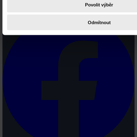
profesionálové a zástupci právnických profesí, ale všichni, kteří
Povolit výběr
potřebují právní informace.
Odmítnout