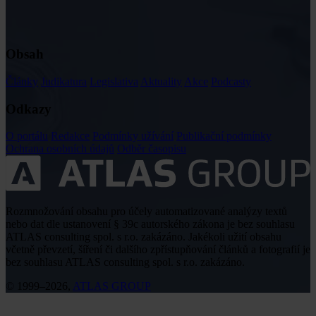
Obsah
Články
Judikatura
Legislativa
Aktuality
Akce
Podcasty
Odkazy
O portálu
Redakce
Podmínky užívání
Publikační podmínky
Ochrana osobních údajů
Odběr časopisu
Rozmnožování obsahu pro účely automatizované analýzy textů
nebo dat dle ustanovení § 39c autorského zákona je bez souhlasu
ATLAS consulting spol. s r.o. zakázáno. Jakékoli užití obsahu
včetně převzetí, šíření či dalšího zpřístupňování článků a fotografií je
bez souhlasu ATLAS consulting spol. s r.o. zakázáno.
© 1999–2026,
ATLAS GROUP