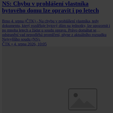
NS: Chybu v prohlášení vlastníka
bytového domu lze opravit i po letech
Brno 4. srpna (ČTK) - Na chybu v prohlášení vlastníka, tedy
dokumentu, který rozděluje bytový dům na jednotky, lze upozornit i
po mnoha letech a žádat u soudu opravu. Právo domáhat se
odstranění vad nepodléhá promlčení, plyne z aktuálního rozsudku
Nejvyššího soudu (NS).
ČTK
•
4. srpna 2026, 10:05