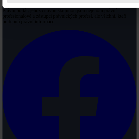
Právní portál, jehož cílovou skupinou jsou nejenom právní
profesionálové a zástupci právnických profesí, ale všichni, kteří
potřebují právní informace.