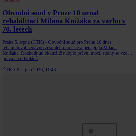
Obvodní soud v Praze 10 uznal
rehabilitaci Milana Knížáka za vazbu v
70. letech
Praha 5. srpna (ČTK) - Obvodní soud pro Prahu 10 dnes
rehabilitoval nedávno zesnulého umělce a pedagoga Milana
Knížáka. Rozhodnutí okamžitě nabylo právní moci, strany se vzdaly
práva na odvolání.
ČTK
•
6. srpna 2026, 11:48