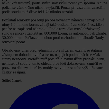
několikrát trestaný, podle svých slov kvůli rodinným sporům. Ani na
policii se však k činu nijak nevyjádřil. Pouze při vazebním zasedání
podle soudu muž dříve řekl, že nikoho nezabil.
Pozůstalí seniorky požadují po obžalovaném náhradu nemajetkové
újmy 1,5 milionu korun, žádají také odškodné za zničené vozidlo a
peníze na zaplacení náhrobku. Podle rozsudku musí obžalovaný
synovi seniorky zaplatit asi 800.000 korun, za automobil pak zhruba
30.000 korun. Poškození mohou proti rozhodnutí o náhradě škody
odvolání podat.
Obžalovaný dnes před jednáním projevil zájem uzavřít se státním
zástupcem dohodu o vině a trestu, na jejích podmínkách se však
strany neshodly. Protože muž poté při hlavním líčení prohlásil vinu,
nemusel už soud v tomto ohledu provádět dokazování, zaměřil se
pouze na důkazy, které by mohly ovlivnit trest nebo výši přiznané
částky za újmu.
Sdílet článek