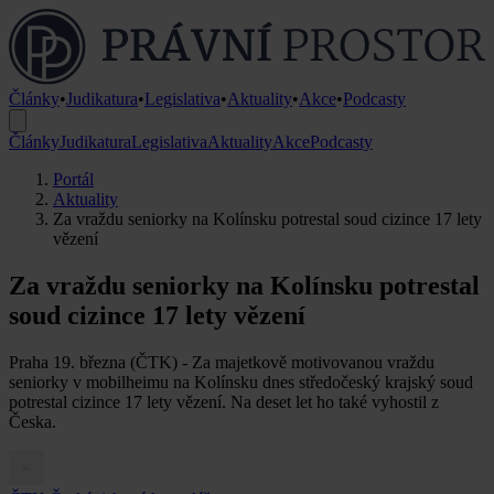
Články
•
Judikatura
•
Legislativa
•
Aktuality
•
Akce
•
Podcasty
Články
Judikatura
Legislativa
Aktuality
Akce
Podcasty
Portál
Aktuality
Za vraždu seniorky na Kolínsku potrestal soud cizince 17 lety
vězení
Za vraždu seniorky na Kolínsku potrestal
soud cizince 17 lety vězení
Praha 19. března (ČTK) - Za majetkově motivovanou vraždu
seniorky v mobilheimu na Kolínsku dnes středočeský krajský soud
potrestal cizince 17 lety vězení. Na deset let ho také vyhostil z
Česka.