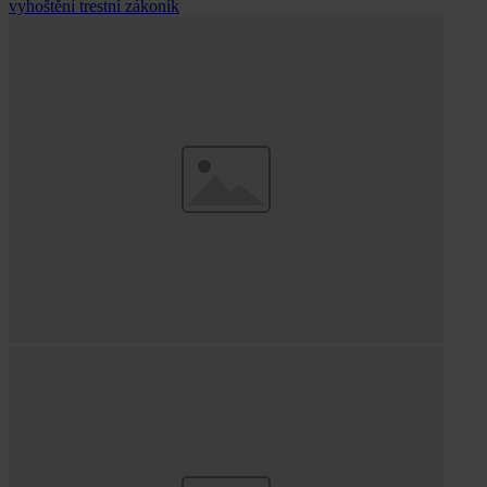
vyhoštění
trestní zákoník