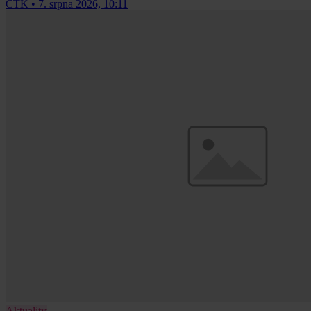
ČTK
•
7. srpna 2026, 10:11
Aktuality