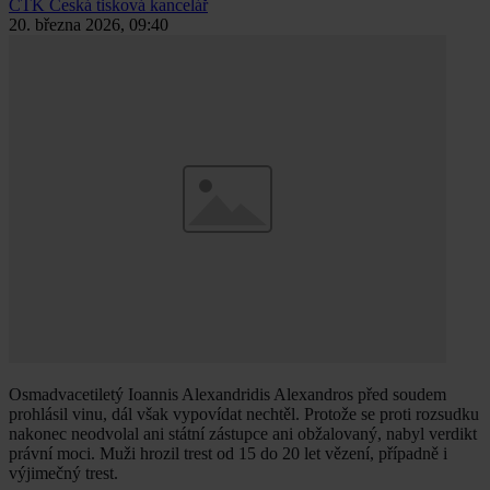
ČTK
Česká tisková kancelář
20. března 2026, 09:40
Osmadvacetiletý Ioannis Alexandridis Alexandros před soudem
prohlásil vinu, dál však vypovídat nechtěl. Protože se proti rozsudku
nakonec neodvolal ani státní zástupce ani obžalovaný, nabyl verdikt
právní moci. Muži hrozil trest od 15 do 20 let vězení, případně i
výjimečný trest.