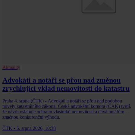
Aktuality
Advokáti a notáři se přou nad změnou
zrychlující vklad nemovitostí do katastru
Praha 4. srpna (ČTK) - Advokáti a notáři se přou nad podobou
novely katastrálního zákona. Česká advokátní komora (ČAK) tvrdí,
že návrh oslabuje ochranu vlastníků nemovitostí a dává notářům
značnou konkurenční výhodu.
ČTK
•
5. srpna 2026, 10:38