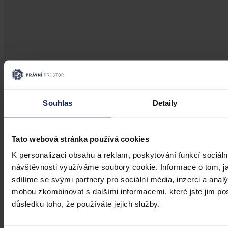
Aktuality
Souhlas
Detaily
Úkladná vražda a některé další činy by
mohly být nepromlčitelné, navrhla
koalice
Tato webová stránka používá cookies
K personalizaci obsahu a reklam, poskytování funkcí sociáln
Praha 1. srpna (ČTK) - Úkladná vražda a některé další trestné činy s
úmyslným usmrcením by se mohly zařadit mezi nepromlčitelné. Jde
návštěvnosti využíváme soubory cookie. Informace o tom, j
také například o některé činy související s obecným ohrožením,
sdílíme se svými partnery pro sociální média, inzerci a analý
teroristickým útokem a terorem, za něž hrozí až výjimečný trest.
mohou zkombinovat s dalšími informacemi, které jste jim posk
ČTK
•
3. srpna 2026, 10:04
důsledku toho, že používáte jejich služby.