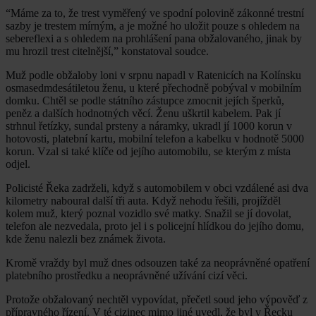
“Máme za to, že trest vyměřený ve spodní polovině zákonné trestní
sazby je trestem mírným, a je možné ho uložit pouze s ohledem na
sebereflexi a s ohledem na prohlášení pana obžalovaného, jinak by
mu hrozil trest citelnější,” konstatoval soudce.
Muž podle obžaloby loni v srpnu napadl v Ratenicích na Kolínsku
osmasedmdesátiletou ženu, u které přechodně pobýval v mobilním
domku. Chtěl se podle státního zástupce zmocnit jejích šperků,
peněz a dalších hodnotných věcí. Ženu uškrtil kabelem. Pak jí
strhnul řetízky, sundal prsteny a náramky, ukradl jí 1000 korun v
hotovosti, platební kartu, mobilní telefon a kabelku v hodnotě 5000
korun. Vzal si také klíče od jejího automobilu, se kterým z místa
odjel.
Policisté Řeka zadrželi, když s automobilem v obci vzdálené asi dva
kilometry naboural další tři auta. Když nehodu řešili, projížděl
kolem muž, který poznal vozidlo své matky. Snažil se jí dovolat,
telefon ale nezvedala, proto jel i s policejní hlídkou do jejího domu,
kde ženu nalezli bez známek života.
Kromě vraždy byl muž dnes odsouzen také za neoprávněné opatření
platebního prostředku a neoprávněné užívání cizí věci.
Protože obžalovaný nechtěl vypovídat, přečetl soud jeho výpověď z
přípravného řízení. V té cizinec mimo jiné uvedl, že byl v Řecku