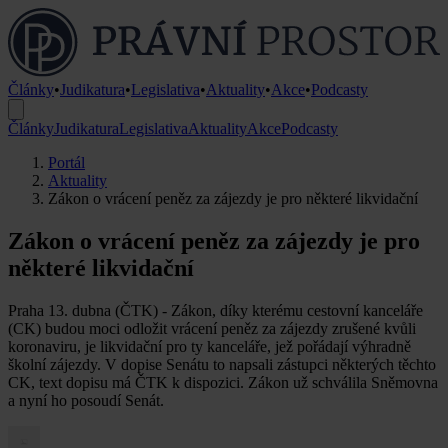
Články
•
Judikatura
•
Legislativa
•
Aktuality
•
Akce
•
Podcasty
Články
Judikatura
Legislativa
Aktuality
Akce
Podcasty
Portál
Aktuality
Zákon o vrácení peněz za zájezdy je pro některé likvidační
Zákon o vrácení peněz za zájezdy je pro
některé likvidační
Praha 13. dubna (ČTK) - Zákon, díky kterému cestovní kanceláře
(CK) budou moci odložit vrácení peněz za zájezdy zrušené kvůli
koronaviru, je likvidační pro ty kanceláře, jež pořádají výhradně
školní zájezdy. V dopise Senátu to napsali zástupci některých těchto
CK, text dopisu má ČTK k dispozici. Zákon už schválila Sněmovna
a nyní ho posoudí Senát.