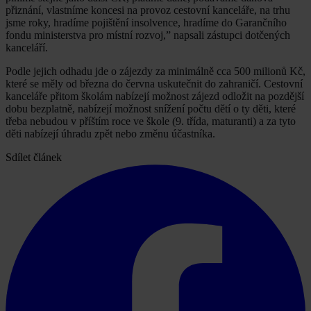
přiznání, vlastníme koncesi na provoz cestovní kanceláře, na trhu
jsme roky, hradíme pojištění insolvence, hradíme do Garančního
fondu ministerstva pro místní rozvoj,” napsali zástupci dotčených
kanceláří.
Podle jejich odhadu jde o zájezdy za minimálně cca 500 milionů Kč,
které se měly od března do června uskutečnit do zahraničí. Cestovní
kanceláře přitom školám nabízejí možnost zájezd odložit na pozdější
dobu bezplatně, nabízejí možnost snížení počtu dětí o ty děti, které
třeba nebudou v příštím roce ve škole (9. třída, maturanti) a za tyto
děti nabízejí úhradu zpět nebo změnu účastníka.
Sdílet článek