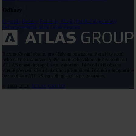
Odkazy
O portálu
Redakce
Podmínky užívání
Publikační podmínky
Ochrana osobních údajů
Odběr časopisu
Rozmnožování obsahu pro účely automatizované analýzy textů
nebo dat dle ustanovení § 39c autorského zákona je bez souhlasu
ATLAS consulting spol. s r.o. zakázáno. Jakékoli užití obsahu
včetně převzetí, šíření či dalšího zpřístupňování článků a fotografií je
bez souhlasu ATLAS consulting spol. s r.o. zakázáno.
© 1999–2026,
ATLAS GROUP