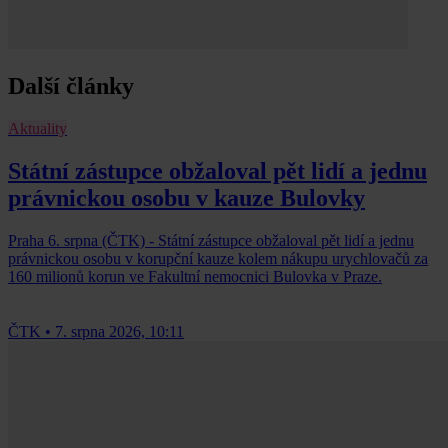
Další články
Aktuality
Státní zástupce obžaloval pět lidí a jednu
právnickou osobu v kauze Bulovky
Praha 6. srpna (ČTK) - Státní zástupce obžaloval pět lidí a jednu
právnickou osobu v korupční kauze kolem nákupu urychlovačů za
160 milionů korun ve Fakultní nemocnici Bulovka v Praze.
ČTK
•
7. srpna 2026, 10:11