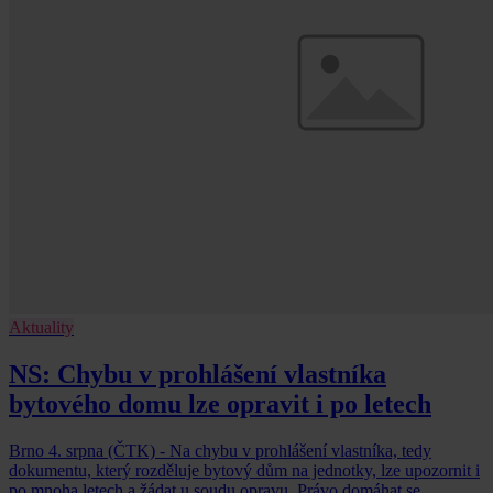
Aktuality
NS: Chybu v prohlášení vlastníka
bytového domu lze opravit i po letech
Brno 4. srpna (ČTK) - Na chybu v prohlášení vlastníka, tedy
dokumentu, který rozděluje bytový dům na jednotky, lze upozornit i
po mnoha letech a žádat u soudu opravu. Právo domáhat se