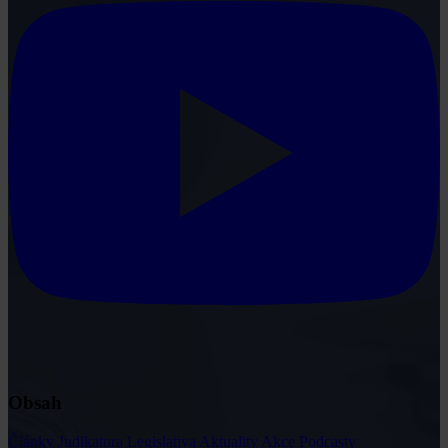
Obsah
Články
Judikatura
Legislativa
Aktuality
Akce
Podcasty