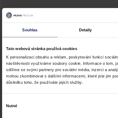
Aktuality
Úkladná vražda a některé další činy by
mohly být nepromlčitelné, navrhla
Souhlas
Detaily
koalice
Tato webová stránka používá cookies
Praha 1. srpna (ČTK) - Úkladná vražda a některé další trestné činy s
úmyslným usmrcením by se mohly zařadit mezi nepromlčitelné. Jde
K personalizaci obsahu a reklam, poskytování funkcí sociáln
také například o některé činy související s obecným ohrožením,
návštěvnosti využíváme soubory cookie. Informace o tom, j
teroristickým útokem a terorem, za něž hrozí až výjimečný trest.
sdílíme se svými partnery pro sociální média, inzerci a analý
ČTK
•
3. srpna 2026, 10:04
mohou zkombinovat s dalšími informacemi, které jste jim posk
důsledku toho, že používáte jejich služby.
Výběr
Nutné
souhlasu