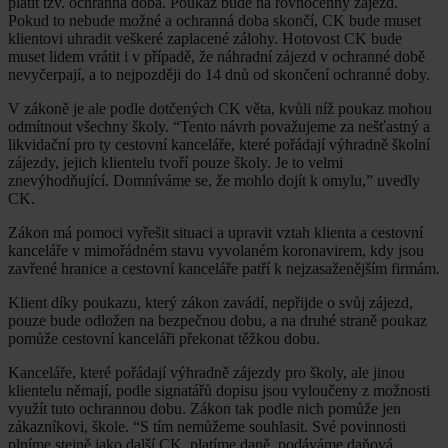
platit tzv. ochranná doba. Poukaz bude na rovnocenný zájezd.
Pokud to nebude možné a ochranná doba skončí, CK bude muset
klientovi uhradit veškeré zaplacené zálohy. Hotovost CK bude
muset lidem vrátit i v případě, že náhradní zájezd v ochranné době
nevyčerpají, a to nejpozději do 14 dnů od skončení ochranné doby.
V zákoně je ale podle dotčených CK věta, kvůli níž poukaz mohou
odmítnout všechny školy. “Tento návrh považujeme za nešťastný a
likvidační pro ty cestovní kanceláře, které pořádají výhradně školní
zájezdy, jejich klientelu tvoří pouze školy. Je to velmi
znevýhodňující. Domníváme se, že mohlo dojít k omylu,” uvedly
CK.
Zákon má pomoci vyřešit situaci a upravit vztah klienta a cestovní
kanceláře v mimořádném stavu vyvolaném koronavirem, kdy jsou
zavřené hranice a cestovní kanceláře patří k nejzasaženějším firmám.
Klient díky poukazu, který zákon zavádí, nepřijde o svůj zájezd,
pouze bude odložen na bezpečnou dobu, a na druhé straně poukaz
pomůže cestovní kanceláři překonat těžkou dobu.
Kanceláře, které pořádají výhradně zájezdy pro školy, ale jinou
klientelu němají, podle signatářů dopisu jsou vyloučeny z možnosti
využít tuto ochrannou dobu. Zákon tak podle nich pomůže jen
zákazníkovi, škole. “S tím nemůžeme souhlasit. Své povinnosti
plníme stejně jako další CK, platíme daně, podáváme daňová