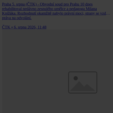
Praha 5. srpna (ČTK) - Obvodní soud pro Prahu 10 dnes
rehabilitoval nedávno zesnulého umělce a pedagoga Milana
Knížáka. Rozhodnutí okamžitě nabylo právní moci, strany se vzdaly
práva na odvolání.
ČTK
•
6. srpna 2026, 11:48