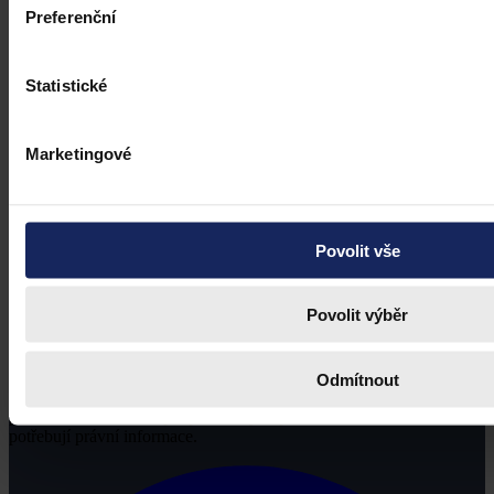
Preferenční
Statistické
Marketingové
Povolit vše
Povolit výběr
Odmítnout
Právní portál, jehož cílovou skupinou jsou nejenom právní
profesionálové a zástupci právnických profesí, ale všichni, kteří
potřebují právní informace.