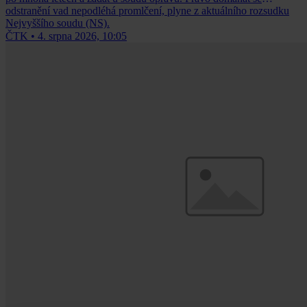
odstranění vad nepodléhá promlčení, plyne z aktuálního rozsudku
Nejvyššího soudu (NS).
ČTK
•
4. srpna 2026, 10:05