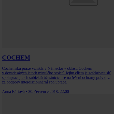
COCHEM
Cochemská praxe vznikla v Německu v oblasti Cochem
v devadesátých letech minulého století. Jejím cílem je zefektivnit síť
spolupracujících subjektů účastnících se na řešení ochrany práv dětí
za podpory interdisciplinární spolupráce.
Anna Bártová
•
30. července 2018, 22:00