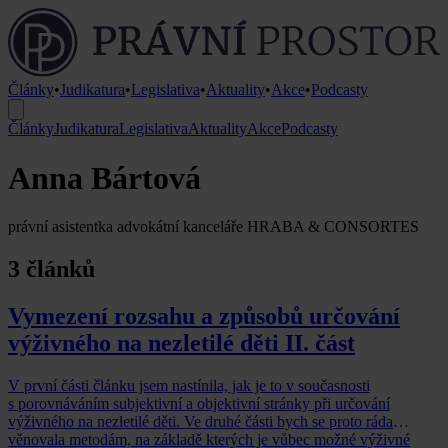
Články
•
Judikatura
•
Legislativa
•
Aktuality
•
Akce
•
Podcasty
Články
Judikatura
Legislativa
Aktuality
Akce
Podcasty
Anna Bártová
právní asistentka advokátní kanceláře HRABA & CONSORTES
3 článků
Vymezení rozsahu a způsobů určování
výživného na nezletilé děti II. část
V první části článku jsem nastínila, jak je to v současnosti
s porovnáváním subjektivní a objektivní stránky při určování
výživného na nezletilé děti. Ve druhé části bych se proto ráda
věnovala metodám, na základě kterých je vůbec možné výživné