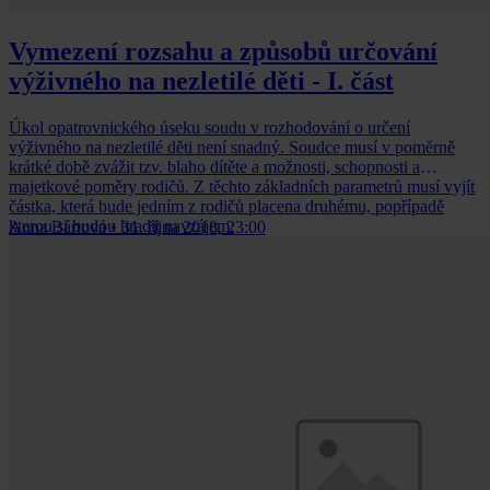
Vymezení rozsahu a způsobů určování
výživného na nezletilé děti - I. část
Úkol opatrovnického úseku soudu v rozhodování o určení
výživného na nezletilé děti není snadný. Soudce musí v poměrně
krátké době zvážit tzv. blaho dítěte a možnosti, schopnosti a
majetkové poměry rodičů. Z těchto základních parametrů musí vyjít
částka, která bude jedním z rodičů placena druhému, popřípadě
kterou si budou hradit navzájem.
Anna Bártová
•
31. října 2018, 23:00