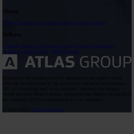
Obsah
Články
Judikatura
Legislativa
Aktuality
Akce
Podcasty
Odkazy
O portálu
Redakce
Podmínky užívání
Publikační podmínky
Ochrana osobních údajů
Odběr časopisu
Rozmnožování obsahu pro účely automatizované analýzy textů
nebo dat dle ustanovení § 39c autorského zákona je bez souhlasu
ATLAS consulting spol. s r.o. zakázáno. Jakékoli užití obsahu
včetně převzetí, šíření či dalšího zpřístupňování článků a fotografií je
bez souhlasu ATLAS consulting spol. s r.o. zakázáno.
© 1999–2026,
ATLAS GROUP