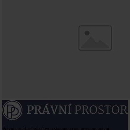
Právní portál, jehož cílovou skupinou jsou nejenom právní