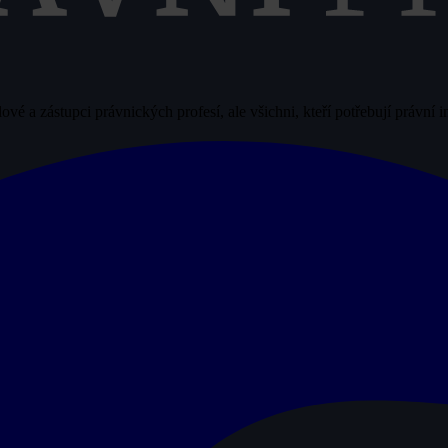
vé a zástupci právnických profesí, ale všichni, kteří potřebují právní 