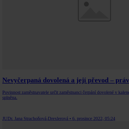
Nevyčerpaná dovolená a její převod – prá
Povinnost zaměstnavatele určit zaměstnanci čerpání dovolené v kale
splněna.
JUDr. Jana Strachoňová-Drexlerová
•
6. prosince 2022, 05:24