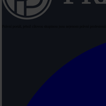
Právní portál, jehož cílovou skupinou jsou nejenom právní profesionálo