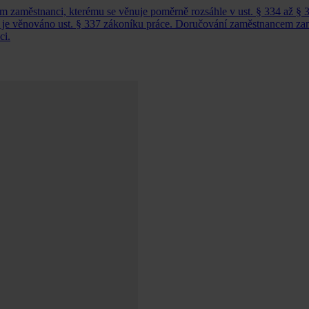
m zaměstnanci, kterému se věnuje poměrně rozsáhle v ust. § 334 až § 3
 je věnováno ust. § 337 zákoníku práce. Doručování zaměstnancem za
ci.