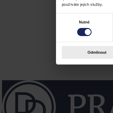
používáte jejich služby.
Výběr
Nutné
souhlasu
Odmítnout