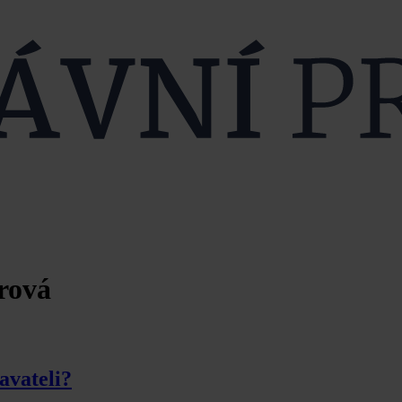
rová
avateli?