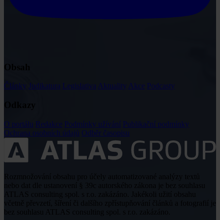
Obsah
Články
Judikatura
Legislativa
Aktuality
Akce
Podcasty
Odkazy
O portálu
Redakce
Podmínky užívání
Publikační podmínky
Ochrana osobních údajů
Odběr časopisu
Rozmnožování obsahu pro účely automatizované analýzy textů
nebo dat dle ustanovení § 39c autorského zákona je bez souhlasu
ATLAS consulting spol. s r.o. zakázáno. Jakékoli užití obsahu
včetně převzetí, šíření či dalšího zpřístupňování článků a fotografií je
bez souhlasu ATLAS consulting spol. s r.o. zakázáno.