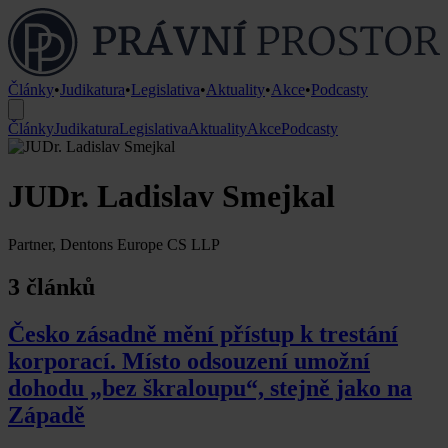
Články
•
Judikatura
•
Legislativa
•
Aktuality
•
Akce
•
Podcasty
Články
Judikatura
Legislativa
Aktuality
Akce
Podcasty
JUDr. Ladislav Smejkal
Partner, Dentons Europe CS LLP
3 článků
Česko zásadně mění přístup k trestání
korporací. Místo odsouzení umožní
dohodu „bez škraloupu“, stejně jako na
Západě