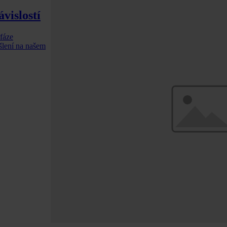
vislostí
 fáze
yšlení na našem