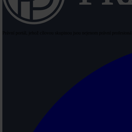
Právní portál, jehož cílovou skupinou jsou nejenom právní profesionálo