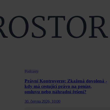
Podcasty
Právní Kontroverze: Zkažená dovolená -
kdy má cestující právo na peníze,
omluvu nebo náhradní řešení?
30. června 2026, 10:00