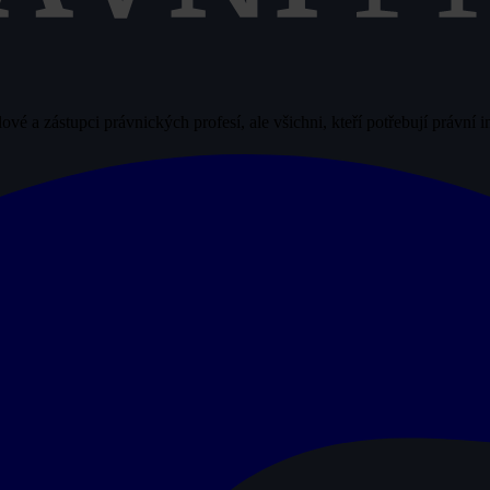
vé a zástupci právnických profesí, ale všichni, kteří potřebují právní 