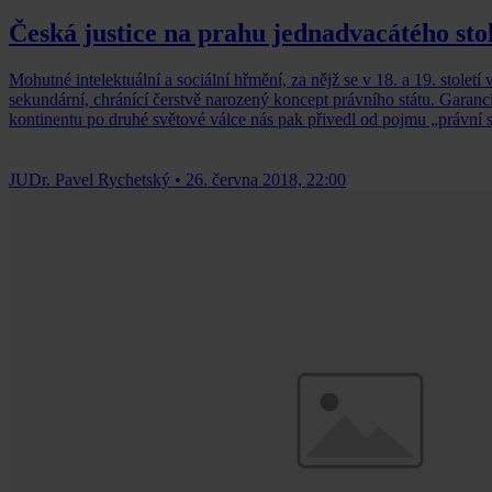
Česká justice na prahu jednadvacátého stol
Mohutné intelektuální a sociální hřmění, za nějž se v 18. a 19. stolet
sekundární, chránící čerstvě narozený koncept právního státu. Garancí
kontinentu po druhé světové válce nás pak přivedl od pojmu „právní 
JUDr. Pavel Rychetský
•
26. června 2018, 22:00