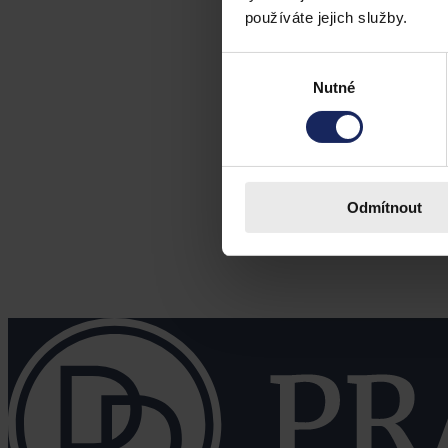
používáte jejich služby.
Výběr
Nutné
souhlasu
Odmítnout