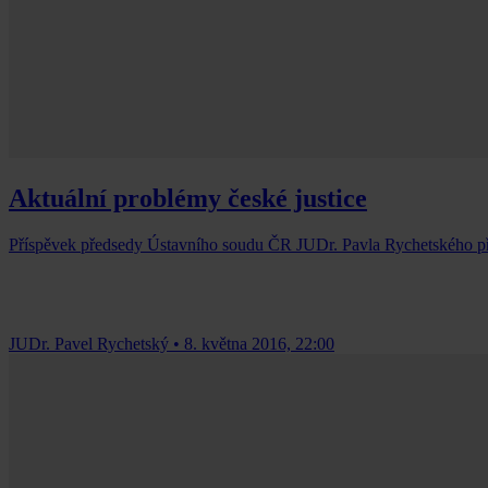
Aktuální problémy české justice
Příspěvek předsedy Ústavního soudu ČR JUDr. Pavla Rychetského p
JUDr. Pavel Rychetský
•
8. května 2016, 22:00