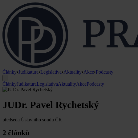
Články
•
Judikatura
•
Legislativa
•
Aktuality
•
Akce
•
Podcasty
Články
Judikatura
Legislativa
Aktuality
Akce
Podcasty
JUDr. Pavel Rychetský
předseda Ústavního soudu ČR
2 článků