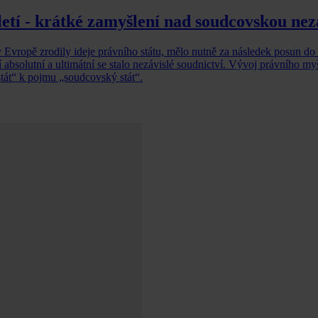
etí - krátké zamyšlení nad soudcovskou nezá
í v Evropě zrodily ideje právního státu, mělo nutně za následek posun do
 absolutní a ultimátní se stalo nezávislé soudnictví. Vývoj právního m
stát“ k pojmu „soudcovský stát“.