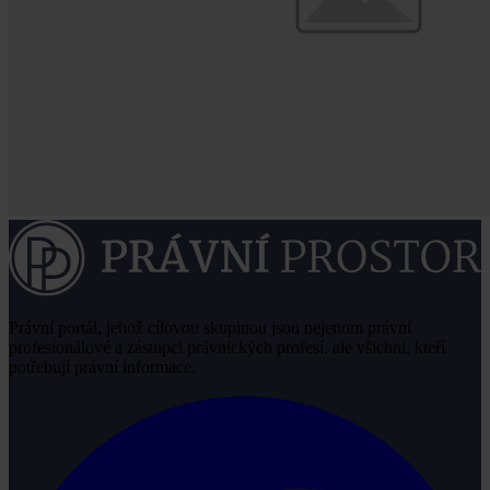
Právní portál, jehož cílovou skupinou jsou nejenom právní
profesionálové a zástupci právnických profesí, ale všichni, kteří
potřebují právní informace.