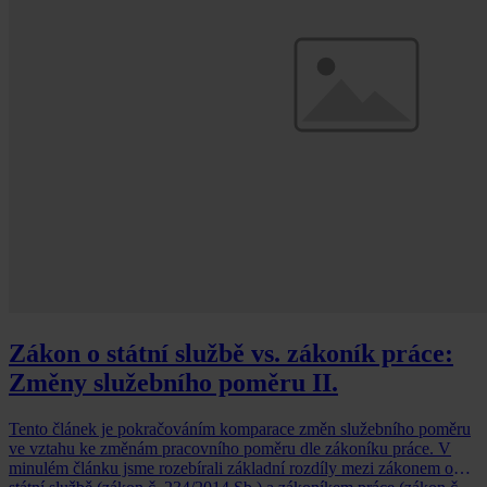
Zákon o státní službě vs. zákoník práce:
Změny služebního poměru II.
Tento článek je pokračováním komparace změn služebního poměru
ve vztahu ke změnám pracovního poměru dle zákoníku práce. V
minulém článku jsme rozebírali základní rozdíly mezi zákonem o