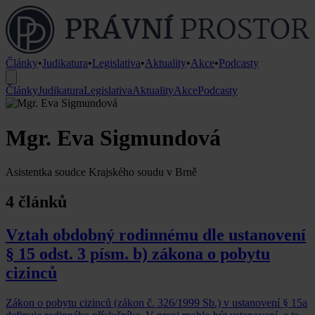
Články
•
Judikatura
•
Legislativa
•
Aktuality
•
Akce
•
Podcasty
Články
Judikatura
Legislativa
Aktuality
Akce
Podcasty
Mgr. Eva Sigmundová
Asistentka soudce Krajského soudu v Brně
4 článků
Vztah obdobný rodinnému dle ustanovení
§ 15 odst. 3 písm. b) zákona o pobytu
cizinců
Zákon o pobytu cizinců (zákon č. 326/1999 Sb.) v ustanovení § 15a