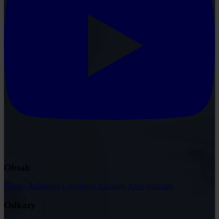
Obsah
Články
Judikatura
Legislativa
Aktuality
Akce
Podcasty
Odkazy