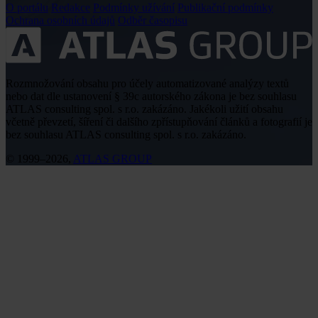
O portálu
Redakce
Podmínky užívání
Publikační podmínky
Ochrana osobních údajů
Odběr časopisu
Rozmnožování obsahu pro účely automatizované analýzy textů
nebo dat dle ustanovení § 39c autorského zákona je bez souhlasu
ATLAS consulting spol. s r.o. zakázáno. Jakékoli užití obsahu
včetně převzetí, šíření či dalšího zpřístupňování článků a fotografií je
bez souhlasu ATLAS consulting spol. s r.o. zakázáno.
© 1999–2026,
ATLAS GROUP