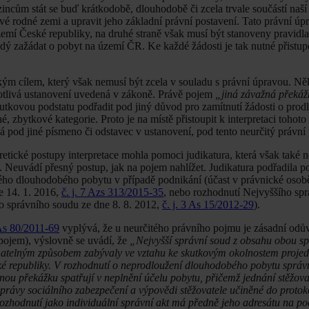
incům stát se buď krátkodobě, dlouhodobě či zcela trvale součástí naší 
 své rodné zemi a upravit jeho základní právní postavení. Tato právní úp
mí České republiky, na druhé straně však musí být stanoveny pravidla,
dý zažádat o pobyt na území ČR. Ke každé žádosti je tak nutné přistup
ým cílem, který však nemusí být zcela v souladu s právní úpravou. Něk
notlivá ustanovení uvedená v zákoně. Právě pojem
„jiná závažná překá
kutkovou podstatu podřadit pod jiný důvod pro zamítnutí žádosti o prod
, zbytkové kategorie. Proto je na místě přistoupit k interpretaci tohot
 pod jiné písmeno či odstavec v ustanovení, pod tento neurčitý právní
tické postupy interpretace mohla pomoci judikatura, která však také n
t. Neuvádí přesný postup, jak na pojem nahlížet. Judikatura podřadila 
ného dlouhodobého pobytu v případě podnikání (účast v právnické osob
e 14. 1. 2016,
č. j. 7 Azs 313/2015-35
, nebo rozhodnutí Nejvyššího sp
ho správního soudu ze dne 8. 8. 2012,
č. j. 3 As 15/2012-29
).
As 80/2011-69
vyplývá, že u neurčitého právního pojmu je zásadní odů
pojem), výslovně se uvádí, že
„Nejvyšší správní soud z obsahu obou s
umatelným způsobem zabývaly ve vztahu ke skutkovým okolnostem proje
é republiky. V rozhodnutí o neprodloužení dlouhodobého pobytu správ
žnou překážku spatřují v neplnění účelu pobytu, přičemž jednání stěžova
 správy sociálního zabezpečení a výpovědi stěžovatele učiněné do protok
 rozhodnutí jako individuální správní akt má předně jeho adresátu na p