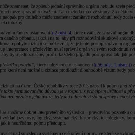
ť může znamenat, že způsob jednání správního orgánu nebude zcela před
ující meze správního uvážení. Tato metoda má dvě strany. Za některý
ý a naopak pro druhého může znamenat zamítavé rozhodnutí, tedy zcela o
cela totožný.
správním řádu v ustanovení
§ 2 odst. 4
, které uvádí, že správní orgán db
m daného případu, jakož i na to, aby při rozhodování skutkově shodný
ona o pobytu cizinců se může zdát, že je tento postup správním orgá
tup interpretace a především musí správní orgán ve svém rozhodnutí sv
, aby bylo jednoznačné, proč u každého případu postupoval tak, jak po
 překážka pobytu“
, který nalezneme v ustanovení
§ 56 odst. 1 písm. j)
z
 pro které není možné u cizince prodloužit dlouhodobé vízum (tedy po
 cizinců na území České republiky v roce 2013 napsal k pojmu
jiná zá
ře takto formulovaného důvodu je v rozporu s principem určitosti a před
ijak neomezuje v jeho úvaze, tedy ani adresátovi státní správy neposkyt
mž se snažíme dobrat interpretačního výsledku – pravdivého poznatku o
 výklad jazykový, logický, systematický, historický, teleologický, kom
, jak k neurčitému pojmu přistoupit.
zamyslet nad smyslem a systémem celé právní normy, ve které se vybran