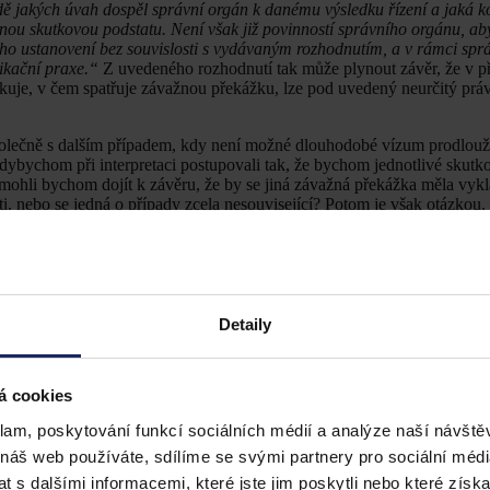
dě jakých úvah dospěl správní orgán k danému výsledku řízení a jaká k
danou skutkovou podstatu. Není však již povinností správního orgánu, a
ého ustanovení bez souvislosti s vydávaným rozhodnutím, a v rámci spr
ikační praxe.“
Z uvedeného rozhodnutí tak může plynout závěr, že v p
kuje, v čem spatřuje závažnou překážku, lze pod uvedený neurčitý prá
olečně s dalším případem, kdy není možné dlouhodobé vízum prodloužit
dybychom při interpretaci postupovali tak, že bychom jednotlivé skutk
mohli bychom dojít k závěru, že by se jiná závažná překážka měla vykl
, nebo se jedná o případy zcela nesouvisející? Potom je však otázkou, 
 ustanovení
§ 56
zákona o pobytu cizinců.
není blíže specifikována a nemá být vykládána v souvislosti se zájmem
ího soudu, že takové závěry musí být dostatečně odůvodněny. Pak, v rám
dnění správního orgánu opravdu přezkoumatelné a je zřejmé, proč správ
ocházelo k situacím, kdy by se tento institut mohl zneužívat k podřazo
Detaily
 souladu s cílem a smyslem celé úpravy zákona o pobytu cizinců.
rámci pojmu
zájem České republiky
, můžeme dojít k dalšímu interpreta
á cookies
eské republiky?
klam, poskytování funkcí sociálních médií a analýze naší návšt
ka
je v rámci aplikační praxe podřazována především situace dlouhodo
važné překážky
je tak zásadní myslet na
účel samotného pobytového o
 náš web používáte, sdílíme se svými partnery pro sociální média
terý není stále ani judikaturními závěry dostatečně ohraničen a vymezen
 s dalšími informacemi, které jste jim poskytli nebo které získa