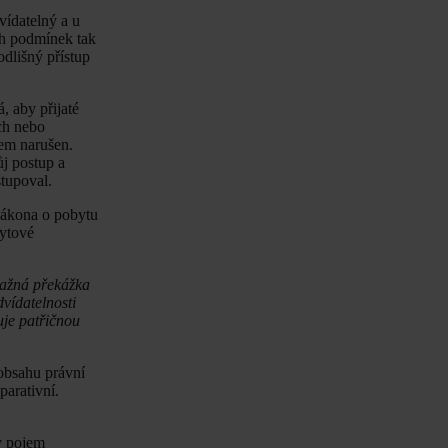
vídatelný a u
ch podmínek tak
dlišný přístup
á, aby přijaté
ch nebo
nem narušen.
ůj postup a
stupoval.
ákona o pobytu
bytové
važná překážka
vídatelnosti
uje patřičnou
 obsahu právní
parativní.
ý pojem