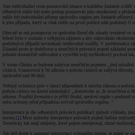
Tato individuální cesta posuzování situace u každého žadatele zvláš
některých může být tento postup posuzován jako nezákonný a překrač
může být individuální přístup správního orgánu pro žadatele přízniv
k jeho případu, který se však může na první pohled zdát podobný či z
Obecně se má postupovat ve správním řízení dle zásady uvedené ve 
řešení bylo v souladu s veřejným zájmem a aby odpovídalo okolnoste
podobných případů nevznikaly nedůvodné rozdíly. V problematice zák
Zásadní proto je dodržovat u neurčitých právních pojmů základní pos
jednání dostatečně odůvodnit a vysvětlit svůj myšlenkový pochod tak
V tomto článku se budeme zabývat neurčitým pojmem
„jiná závažná
cizinců. Ustanovení § 56 zákona o pobytu cizinců se zabývá důvody,
oprávnění nad 90 dní).
Veřejný ochránce práv v rámci připomínek k návrhu zákona o pobytu
pobytu cizince na území
následující:
„domnívám se, že neurčitost a ší
zákona. Použitá formulace je příliš široká, správní orgán v podstatě n
míru ochrany před případnou svévolí správního orgánu. “
Interpretace je dle odborných právních publikací způsob výkladu, jí
normy.
[1]
Mezi způsoby interpretace právních pojmů řadíme nejčastěji
Teoreticky tak mají subjekty, které pojem interpretují, různé možnosti
Ale než dojde k samotné interpretaci vybraného pojmu, je nutné se 