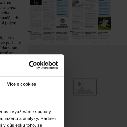
onkrétní
by ve svém
ávního
řípadě, kdy
vní pojem
, a to v
ové podstaty
ádat v rámci
proč se
 České
ci
ní orgán
vání jiných
Více o cookies
čnímu problému
ěvnosti využíváme soubory
bého pobytu
právnění
a na
, inzerci a analýzy. Partneři
 a
li v důsledku toho, že