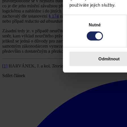
pravděpodobně se v nejbližší budoucnosti tak ani nestane. Záleží na k
používáte jejich služby.
co je dle jeho mínění závažnou překážkou, a tato není uvedena jinde
logickému a nahlédne i do jiných právních odvětví (
argumentum a sim
zachovalý dle ustanovení
§ 174
zákona o pobytu cizinců, není možné p
Výběr
nebo případ
reductio ad absurdum
(pod tento neurčitý právní pojem lz
Nutné
souhlasu
Zásadní tedy je, v případě neurčitého právního pojmu, dostatečné odův
směr, kam výklad neurčitého právního pojmu v rámci zákona o pobytu 
jelikož se jedná o důvody pro zamítnutí žádosti. Jejich situace a právn
samotným zákonodárcem vymezeny tyto
jiné závažné překážky
. Do t
především s dostatečným a přezkoumatelným odůvodněním.
Odmítnout
[1]
HARVÁNEK, J. a kol.
Teorie práva
. Plzeň: Aleš Čeněk s.r.o, 
Sdílet článek