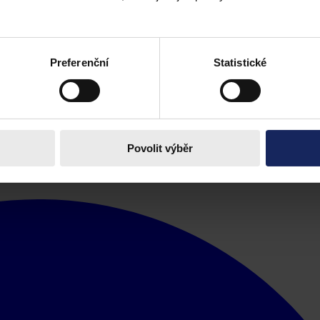
aždém, zda k interpretaci pojmu přistoupí čistě z pohledu jazykového –
 v zákoně a takové rozhodnutí dostatečně odůvodní. Nebo zda přistoupí
ili
), nebo přistoupí k
argumentum a maior ad minus
(když není cizinec
rodloužit pobyt ani u cizince, který píše nenávistné příspěvky o České
e podřadit absolutně cokoliv).
Preferenční
Statistické
odnění zvoleného postupu. Je tak stále na praxi, a samotných interprete
cizinců povede. Pro cizince by bylo jistě nejvhodnější, aby byl poje
í jistota v rozhodování by tak byla pevnější v případě, že by byly judika
é doby tak musí správní orgán přistupovat k interpretaci s dostatečným 
Povolit výběr
2008. ISBN 978-80-7380-104-5