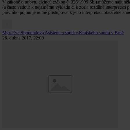
V zákoně o pobytu cizinců (zákon č. 326/1999 Sb.) můžeme najít něk
(a často vedou) k nejasnému výkladu či k zcela rozdílné interpretaci
právního pojmu je nutné přistupovat k jeho interpretaci obezřetně a in
Mgr. Eva Sigmundová
Asistentka soudce Krajského soudu v Brně
26. dubna 2017, 22:00