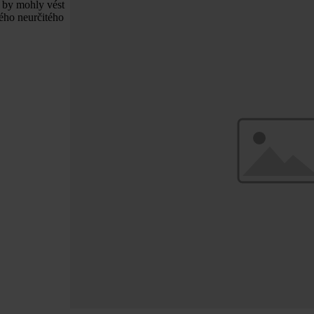
 by mohly vést
dého neurčitého