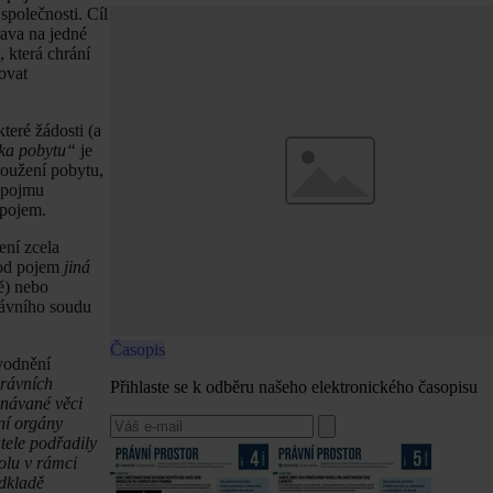
společnosti. Cíl
rava na jedné
 která chrání
ovat
teré žádosti (a
žka pobytu“
je
loužení pobytu,
o pojmu
 pojem.
ení zcela
pod pojem
jiná
ě) nebo
rávního soudu
Časopis
vodnění
právních
Přihlaste se k odběru našeho elektronického časopisu
dnávané věci
ní orgány
tele podřadily
olu v rámci
odkladě