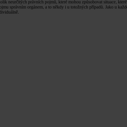
olik neurčitých právních pojmů, které mohou způsobovat situace, které
 pojmu správním orgánem, a to někdy i u totožných případů. Jako u kaž
dividuálně.