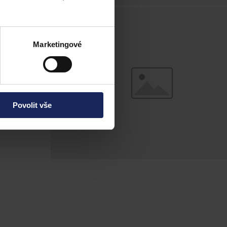
 tedy cokoliv,
 k výkladu
 trestně
 republice)
Marketingové
ch, kteří určí
m jasně vymezen,
turou či
respektem a
Povolit vše