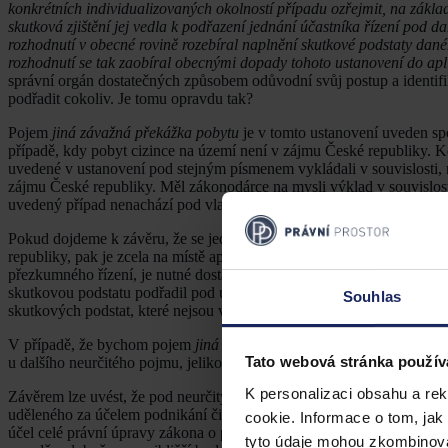
konkrétních individualizovaných okolností případu ozřejmit, na zákla
skutková zjištění jej vedla k podřazení jednání účastníka řízení pod 
rozhodnutí v obecné rovině rozebíral naplnění skutkové podstaty dan
rozhodnutí se tak zaobíral obecnými dopady tohoto ustanovení do apl
správní orgán dostatečných způsobem odůvodní svůj postup a identifi
podřadit cokoliv. Je tomu opravdu tak?
Pojem
jiná závažná překážka pobytu
je v tomto ustanovení uveden sp
případě, kdy pobyt cizince na území není v zájmu České republiky. K
uvedené v ustanovení pod stejným písmenem vykládali v souvislosti, 
zájmu České republiky. Měl zákonodárce na mysli výklad v souvislosti
uvedený případ nenachází pod vlastním písmenem v odstavci prvním
Pokud dojdeme k závěru, že se jedná o „zbytkovou“ kategorii, která 
republiky, pak je zcela na místě aplikovat tvrzení Nejvyššího správn
přezkumného řízení, je nutné dostatečně zvážit, zda je takové odůvo
skutkovou podstatu podřadil pod ustanovení
§ 56 odst. 1 písm. j)
a ned
Souhlas
skutkových podstat, které nejsou v zákoně nijak upraveny a nejsou v
V případě, že bychom pojem
jiná závažná překážka
interpretovali v 
Tato webová stránka použív
u dalšího neurčitého pojmu, jelikož vyvstává otázka, co je zájmem Č
K personalizaci obsahu a re
Závěrem lze uvést, že pod neurčitý právní pojem
jiná závažná překáž
uděleného za účelem podnikání či zaměstnání nebo studia. U
jiné zá
cookie. Informace o tom, jak
účel celé právní úpravy zákona o pobytu cizinců. Jedná se o pojem, k
tyto údaje mohou zkombinovat