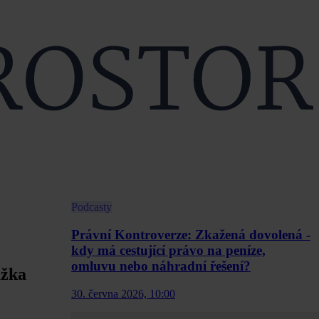
Podcasty
Právní Kontroverze: Zkažená dovolená -
kdy má cestující právo na peníze,
omluvu nebo náhradní řešení?
ážka
30. června 2026, 10:00