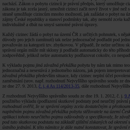
nachází. Zákon o pobytu cizinců je právní předpis, který umožňuje ciz
zákona je tak zcela jasný, umožnit cizinci začít nový život v jiné než
straně umožňuje cizincům mnoho možností, jak zažádat o pobyt na úze
zájmy České republiky a stanoví podmínky tak, aby nemohl zcela kaž
individuálně a dbát na smysl samotné právní úpravy.
Každý cizinec žádá o pobyt na území ČR z určitých pohnutek, s nějak
důvody pro jejich zamítnutí) tak nelze jednoznačně podřadit pod jed
považován za kategorii tzv. zbytkovou. V případě, že nelze určitou s
správní orgán může mít sklony ji podřadit automaticky do této příhodné
zodpovědně, jelikož nelze automaticky podřazovat cokoliv, co nespadá
K výkladu pojmu
jiná závažná překážka pobytu
by nám tak mimo teore
jednoznačná a nesestává z jednotného názoru, jak pojem interpretova
závažná překážka
především situace, kdy cizinec neplní účel povole
zaměstnání (srov. např. rozhodnutí Nejvyššího správního soudu ze dn
ze dne 27. 9. 2013,
č. j. 4 As 114/2013-35
, dále rozhodnutí Nejvyšší
Z rozhodnutí Nejvyššího správního soudu ze dne 19. 1. 2012, č. j.
9 
použitého výkladu (podřazení skutkové podstaty pod neurčitý právní 
rozhodnutí ověřil, že se správní orgány zcela dostatečným a přezko
naplněním pojmu závažná překážka pobytu stěžovatele na území Česk
aplikaci tohoto neurčitého pojmu odůvodnily a specifikovaly, že záva
pod tuto skutkovou podstatu na základě zjištění získaných od okresní
ústního jednání. K této námitce je dále nutné konstatovat, že správní