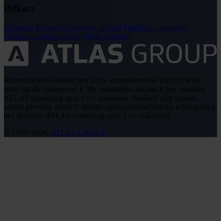
Odkazy
O portálu
Redakce
Podmínky užívání
Publikační podmínky
Ochrana osobních údajů
Odběr časopisu
Rozmnožování obsahu pro účely automatizované analýzy textů
nebo dat dle ustanovení § 39c autorského zákona je bez souhlasu
ATLAS consulting spol. s r.o. zakázáno. Jakékoli užití obsahu
včetně převzetí, šíření či dalšího zpřístupňování článků a fotografií je
bez souhlasu ATLAS consulting spol. s r.o. zakázáno.
© 1999–2026,
ATLAS GROUP