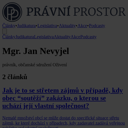
Články
•
Judikatura
•
Legislativa
•
Aktuality
•
Akce
•
Podcasty
Články
Judikatura
Legislativa
Aktuality
Akce
Podcasty
Mgr. Jan Nevyjel
právník, občanské sdružení Oživení
2 článků
Jak je to se střetem zájmů v případě, kdy
obec “soutěží” zakázku, o kterou se
uchází její vlastní společnost?
Nemalé množství obcí se může dostat do specifické situace střetu
zájmů, ke které dochází v případech, kdy zadavatel zadává veřejnou