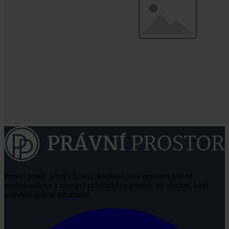
Právní portál, jehož cílovou skupinou jsou nejenom právní
profesionálové a zástupci právnických profesí, ale všichni, kteří
potřebují právní informace.