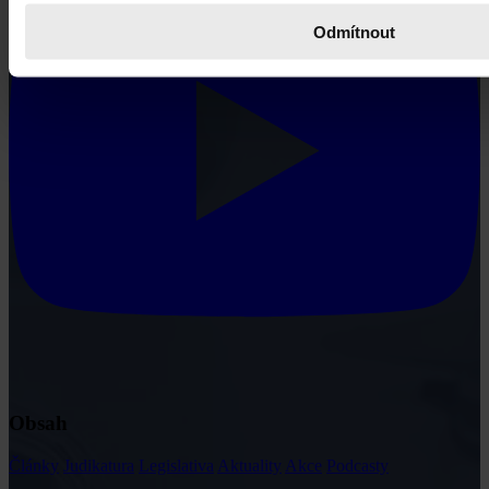
Odmítnout
Obsah
Články
Judikatura
Legislativa
Aktuality
Akce
Podcasty