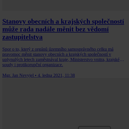
Stanovy obecních a krajských společností
může rada nadále měnit bez vědomí
zastupitelstva
Spor o to, který z orgánů územního samosprávného celku má
pravomoc měnit stanovy obecních a krajských společností v
uplynulých letech zaměstnával kraje, Ministerstvo vnitra, krajské
soudy i protikorupční organizace.
Mgr. Jan Nevyjel
•
4. ledna 2021, 11:38