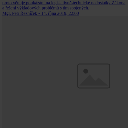
proto věnuje poukázání na legislativně-technické nedostatky Zákona
a řešení výkladových problémů s tím spojených.
Mgr. Petr Řezníček
•
14. října 2019, 22:00