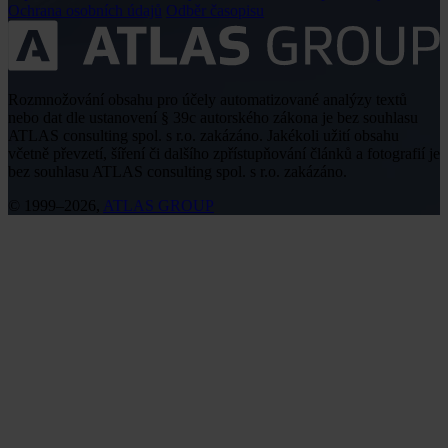
Ochrana osobních údajů
Odběr časopisu
Rozmnožování obsahu pro účely automatizované analýzy textů
nebo dat dle ustanovení § 39c autorského zákona je bez souhlasu
ATLAS consulting spol. s r.o. zakázáno. Jakékoli užití obsahu
včetně převzetí, šíření či dalšího zpřístupňování článků a fotografií je
bez souhlasu ATLAS consulting spol. s r.o. zakázáno.
© 1999–2026,
ATLAS GROUP