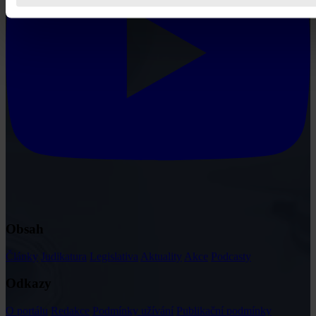
Obsah
Články
Judikatura
Legislativa
Aktuality
Akce
Podcasty
Odkazy
O portálu
Redakce
Podmínky užívání
Publikační podmínky