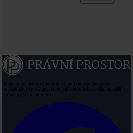
Právní portál, jehož cílovou skupinou jsou nejenom právní
profesionálové a zástupci právnických profesí, ale všichni, kteří
potřebují právní informace.