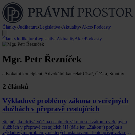
Články
•
Judikatura
•
Legislativa
•
Aktuality
•
Akce
•
Podcasty
Články
Judikatura
Legislativa
Aktuality
Akce
Podcasty
Mgr. Petr Řezníček
advokátní koncipient, Advokátní kancelář Císař, Čéška, Smutný
2 článků
Výkladové problémy zákona o veřejných
službách v přepravě cestujících
Stejně jako drtivá většina ostatních zákonů se i zákon o veřejných
službách v přepravě cestujících [1] (dále jen „Zákon“) potýká s
výkladovými problémy některých ustanovení. Tento příspěvek se