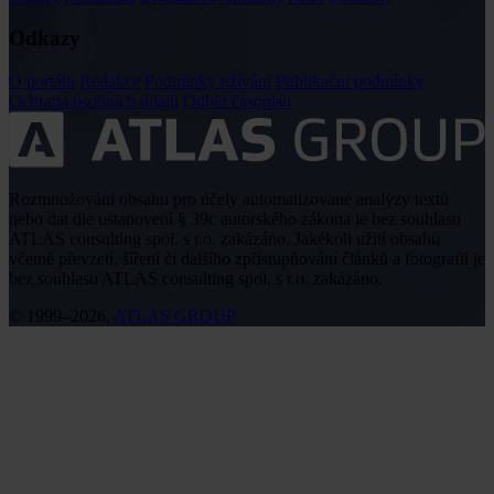
Odkazy
O portálu
Redakce
Podmínky užívání
Publikační podmínky
Ochrana osobních údajů
Odběr časopisu
Rozmnožování obsahu pro účely automatizované analýzy textů
nebo dat dle ustanovení § 39c autorského zákona je bez souhlasu
ATLAS consulting spol. s r.o. zakázáno. Jakékoli užití obsahu
včetně převzetí, šíření či dalšího zpřístupňování článků a fotografií je
bez souhlasu ATLAS consulting spol. s r.o. zakázáno.
© 1999–2026,
ATLAS GROUP