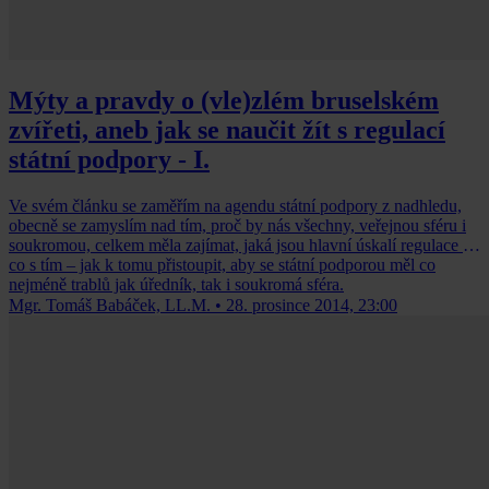
Mýty a pravdy o (vle)zlém bruselském
zvířeti, aneb jak se naučit žít s regulací
státní podpory - I.
Ve svém článku se zaměřím na agendu státní podpory z nadhledu,
obecně se zamyslím nad tím, proč by nás všechny, veřejnou sféru i
soukromou, celkem měla zajímat, jaká jsou hlavní úskalí regulace a
co s tím – jak k tomu přistoupit, aby se státní podporou měl co
nejméně trablů jak úředník, tak i soukromá sféra.
Mgr. Tomáš Babáček, LL.M.
•
28. prosince 2014, 23:00