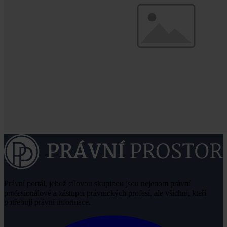
Právní portál, jehož cílovou skupinou jsou nejenom právní
profesionálové a zástupci právnických profesí, ale všichni, kteří
potřebují právní informace.