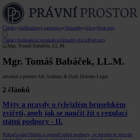
Články
•
Judikatura
•
Legislativa
•
Aktuality
•
Akce
•
Podcasty
Články
Judikatura
Legislativa
Aktuality
Akce
Podcasty
Mgr. Tomáš Babáček, LL.M.
advokát a partner AK Ambruz & Dark Deloitte Legal
2 článků
Mýty a pravdy o (vle)zlém bruselském
zvířeti, aneb jak se naučit žít s regulací
státní podpory - II.
Pokračování článku o agendě státní podpory, ve kterém se dozvíte