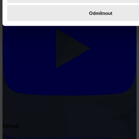
Odmítnout
Obsah
Články
Judikatura
Legislativa
Aktuality
Akce
Podcasty