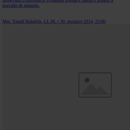
především o pravidlech vymáhání regulace státních podpor a
pravidlu de minimis.
Mgr. Tomáš Babáček, LL.M.
•
30. prosince 2014, 23:00