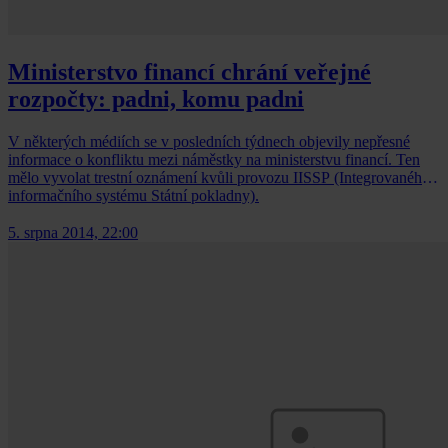
Ministerstvo financí chrání veřejné
rozpočty: padni, komu padni
V některých médiích se v posledních týdnech objevily nepřesné
informace o konfliktu mezi náměstky na ministerstvu financí. Ten
mělo vyvolat trestní oznámení kvůli provozu IISSP (Integrovaného
informačního systému Státní pokladny).
5. srpna 2014, 22:00