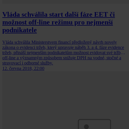
Vláda schválila start další fáze EET či
možnost off-line režimu pro nejmenší
podnikatele
Vláda schválila Ministerstvem financí předložený návrh novely
zákona o evidenci tržeb, který upravuje náběh 3. a 4. fáze evidence
tržeb, přináší nejmenším podnikatelům možnost evidovat své tržby
off-line a významným způsobem snižuje DPH na vodné, stočné a
stravovací i odborné služby.
12. června 2018, 22:00