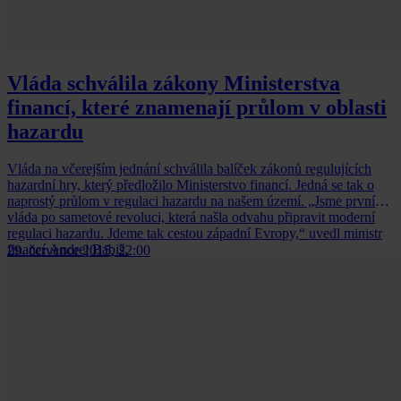
Vláda schválila zákony Ministerstva
financí, které znamenají průlom v oblasti
hazardu
Vláda na včerejším jednání schválila balíček zákonů regulujících
hazardní hry, který předložilo Ministerstvo financí. Jedná se tak o
naprostý průlom v regulaci hazardu na našem území. „Jsme první
vláda po sametové revoluci, která našla odvahu připravit moderní
regulaci hazardu. Jdeme tak cestou západní Evropy,“ uvedl ministr
financí Andrej Babiš.
29. července 2015, 22:00