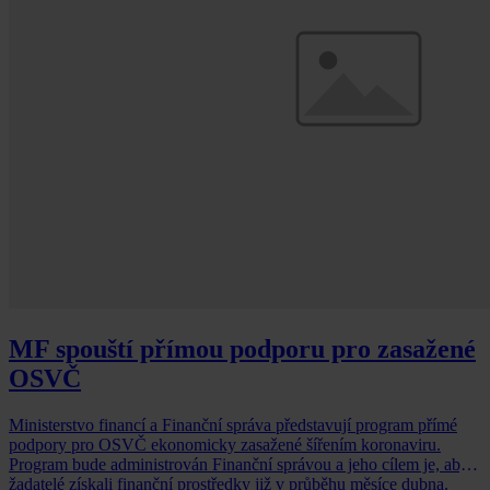
MF spouští přímou podporu pro zasažené
OSVČ
Ministerstvo financí a Finanční správa představují program přímé
podpory pro OSVČ ekonomicky zasažené šířením koronaviru.
Program bude administrován Finanční správou a jeho cílem je, aby
žadatelé získali finanční prostředky již v průběhu měsíce dubna.