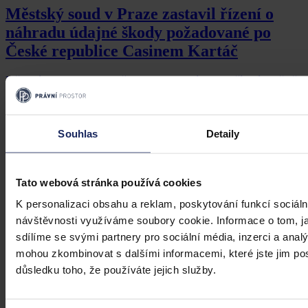
Městský soud v Praze zastavil řízení o
náhradu údajné škody požadované po
České republice Casinem Kartáč
Městský soud v Praze jakožto soud odvolací zastavil řízení, v němž
společnost Casino Kartáč s.r.o. požadovala po České republice
náhradu škody ve výši 1.022.068.000,- Kč v důsledku namítaného
nesprávného úředního postupu Ministerstva financí při nastavení
limitů u interaktivních videoloterijních terminálů. Jedná se tak o další
Souhlas
Detaily
soudní spor v obdobné věci, ve kterém je Ministerstvo financí,
22. října 2014, 22:00
zastoupené Úřadem pro zastupování státu ve věcech majetkových,
úspěšné.
Tato webová stránka používá cookies
K personalizaci obsahu a reklam, poskytování funkcí sociáln
návštěvnosti využíváme soubory cookie. Informace o tom, j
sdílíme se svými partnery pro sociální média, inzerci a analý
mohou zkombinovat s dalšími informacemi, které jste jim posk
důsledku toho, že používáte jejich služby.