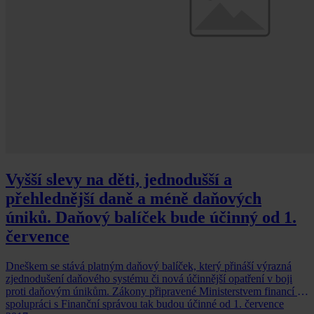
Vyšší slevy na děti, jednodušší a
přehlednější daně a méně daňových
úniků. Daňový balíček bude účinný od 1.
července
Dneškem se stává platným daňový balíček, který přináší výrazná
zjednodušení daňového systému či nová účinnější opatření v boji
proti daňovým únikům. Zákony připravené Ministerstvem financí ve
spolupráci s Finanční správou tak budou účinné od 1. července