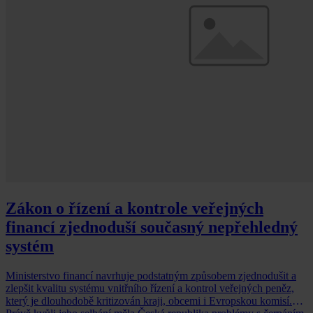
Zákon o řízení a kontrole veřejných
financí zjednoduší současný nepřehledný
systém
Ministerstvo financí navrhuje podstatným způsobem zjednodušit a
zlepšit kvalitu systému vnitřního řízení a kontrol veřejných peněz,
který je dlouhodobě kritizován kraji, obcemi i Evropskou komisí.