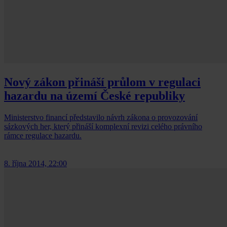
Nový zákon přináší průlom v regulaci
hazardu na území České republiky
Ministerstvo financí představilo návrh zákona o provozování
sázkových her, který přináší komplexní revizi celého právního
rámce regulace hazardu.
8. října 2014, 22:00