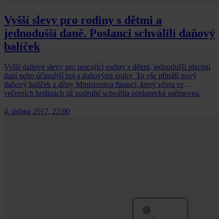
Vyšší slevy pro rodiny s dětmi a
jednodušší daně. Poslanci schválili daňový
balíček
Vyšší daňové slevy pro pracující rodiny s dětmi, jednodušší placení
daní nebo účinnější boj s daňovými úniky. To vše přináší nový
daňový balíček z dílny Ministerstva financí, který včera ve
večerních hodinách již podruhé schválila poslanecká sněmovna.
4. dubna 2017, 22:00