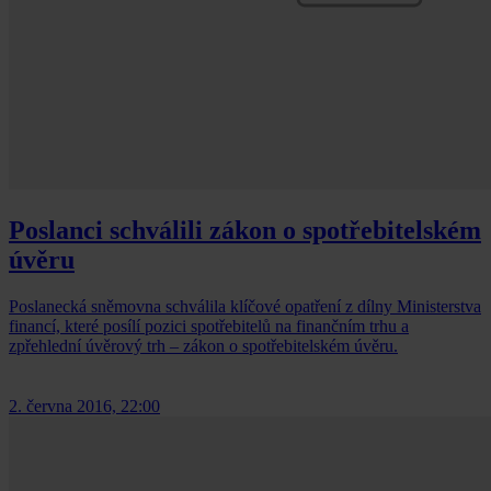
Poslanci schválili zákon o spotřebitelském
úvěru
Poslanecká sněmovna schválila klíčové opatření z dílny Ministerstva
financí, které posílí pozici spotřebitelů na finančním trhu a
zpřehlední úvěrový trh – zákon o spotřebitelském úvěru.
2. června 2016, 22:00