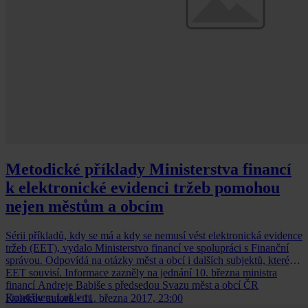
Metodické příklady Ministerstva financí
k elektronické evidenci tržeb pomohou
nejen městům a obcím
Sérii příkladů, kdy se má a kdy se nemusí vést elektronická evidence
tržeb (EET), vydalo Ministerstvo financí ve spolupráci s Finanční
správou. Odpovídá na otázky měst a obcí i dalších subjektů, které s
EET souvisí. Informace zazněly na jednání 10. března ministra
financí Andreje Babiše s předsedou Svazu měst a obcí ČR
Františkem Luklem.
Kolektiv autorů
•
11. března 2017, 23:00