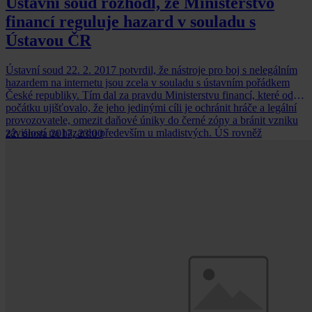
Ústavní soud rozhodl, že Ministerstvo
financí reguluje hazard v souladu s
Ústavou ČR
Ústavní soud 22. 2. 2017 potvrdil, že nástroje pro boj s nelegálním
hazardem na internetu jsou zcela v souladu s ústavním pořádkem
České republiky. Tím dal za pravdu Ministerstvu financí, které od
počátku ujišťovalo, že jeho jedinými cíli je ochránit hráče a legální
provozovatele, omezit daňové úniky do černé zóny a bránit vzniku
závislostí na hazardu především u mladistvých. ÚS rovněž
22. února 2017, 23:00
akcentoval skutečnost, že srovnatelná možnost blokace definovaná
zákonem o hazardních hrách je zakotvena v právním řádu dalších
18ti zemí EU.