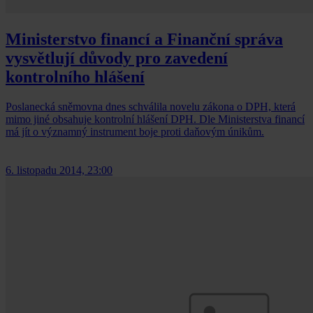
Ministerstvo financí a Finanční správa
vysvětlují důvody pro zavedení
kontrolního hlášení
Poslanecká sněmovna dnes schválila novelu zákona o DPH, která
mimo jiné obsahuje kontrolní hlášení DPH. Dle Ministerstva financí
má jít o významný instrument boje proti daňovým únikům.
6. listopadu 2014, 23:00