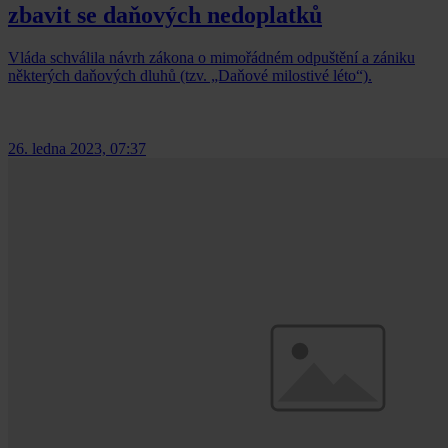
zbavit se daňových nedoplatků
Vláda schválila návrh zákona o mimořádném odpuštění a zániku
některých daňových dluhů (tzv. „Daňové milostivé léto“).
26. ledna 2023, 07:37