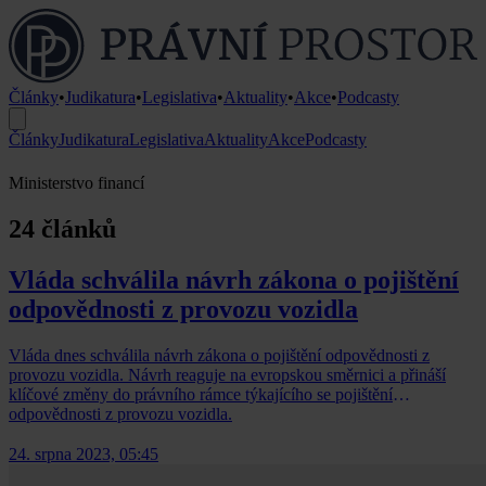
Články
•
Judikatura
•
Legislativa
•
Aktuality
•
Akce
•
Podcasty
Články
Judikatura
Legislativa
Aktuality
Akce
Podcasty
Ministerstvo financí
24 článků
Vláda schválila návrh zákona o pojištění
odpovědnosti z provozu vozidla
Vláda dnes schválila návrh zákona o pojištění odpovědnosti z
provozu vozidla. Návrh reaguje na evropskou směrnici a přináší
klíčové změny do právního rámce týkajícího se pojištění
odpovědnosti z provozu vozidla.
24. srpna 2023, 05:45