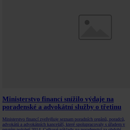
Ministerstvo financí snížilo výdaje na
poradenské a advokátní služby o třetinu
Ministerstvo financí zveřejňuje seznam poradních orgánů, poradců,
advokátů a advokátních kanceláří, které spolupracovaly s úřadem v
prvním pololetí 2014. Celkové náklady na poradenství za období od