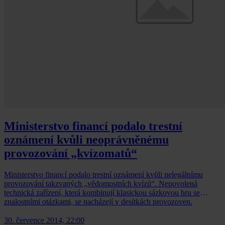
Ministerstvo financí podalo trestní
oznámení kvůli neoprávněnému
provozování „kvízomatů“
Ministerstvo financí podalo trestní oznámení kvůli nelegálnímu
provozování takzvaných „vědomostních kvízů“. Nepovolená
technická zařízení, která kombinují klasickou sázkovou hru se
znalostními otázkami, se nacházejí v desítkách provozoven.
30. července 2014, 22:00