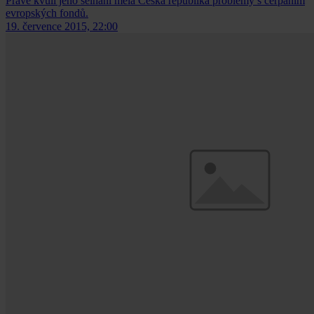
Právě kvůli jeho selhání měla Česká republika problémy s čerpáním
evropských fondů.
19. července 2015, 22:00