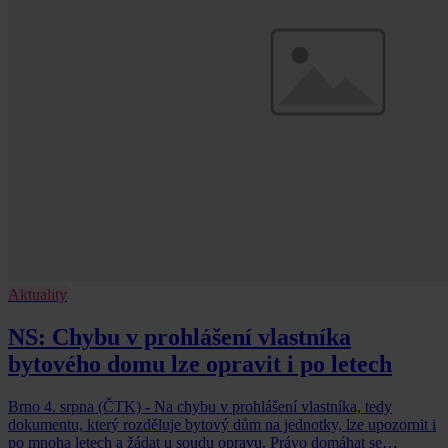
Aktuality
NS: Chybu v prohlášení vlastníka
bytového domu lze opravit i po letech
Brno 4. srpna (ČTK) - Na chybu v prohlášení vlastníka, tedy
dokumentu, který rozděluje bytový dům na jednotky, lze upozornit i
po mnoha letech a žádat u soudu opravu. Právo domáhat se