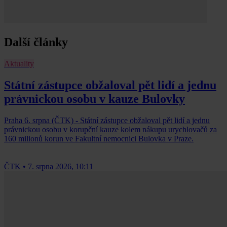
Další články
Aktuality
Státní zástupce obžaloval pět lidí a jednu
právnickou osobu v kauze Bulovky
Praha 6. srpna (ČTK) - Státní zástupce obžaloval pět lidí a jednu
právnickou osobu v korupční kauze kolem nákupu urychlovačů za
160 milionů korun ve Fakultní nemocnici Bulovka v Praze.
ČTK
•
7. srpna 2026, 10:11