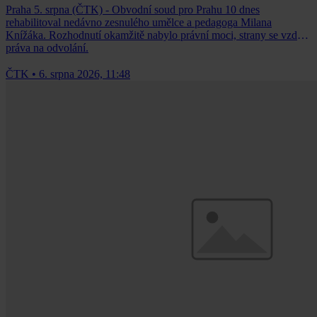
Praha 5. srpna (ČTK) - Obvodní soud pro Prahu 10 dnes
rehabilitoval nedávno zesnulého umělce a pedagoga Milana
Knížáka. Rozhodnutí okamžitě nabylo právní moci, strany se vzdaly
práva na odvolání.
ČTK
•
6. srpna 2026, 11:48