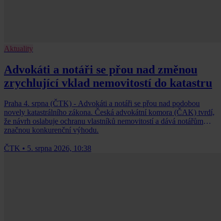
Aktuality
Advokáti a notáři se přou nad změnou
zrychlující vklad nemovitostí do katastru
Praha 4. srpna (ČTK) - Advokáti a notáři se přou nad podobou
novely katastrálního zákona. Česká advokátní komora (ČAK) tvrdí,
že návrh oslabuje ochranu vlastníků nemovitostí a dává notářům
značnou konkurenční výhodu.
ČTK
•
5. srpna 2026, 10:38