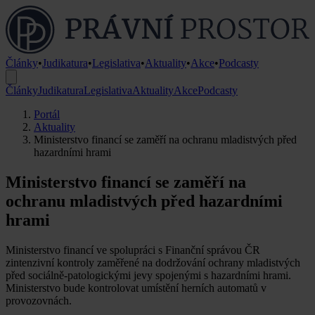
Články
•
Judikatura
•
Legislativa
•
Aktuality
•
Akce
•
Podcasty
Články
Judikatura
Legislativa
Aktuality
Akce
Podcasty
Portál
Aktuality
Ministerstvo financí se zaměří na ochranu mladistvých před
hazardními hrami
Ministerstvo financí se zaměří na
ochranu mladistvých před hazardními
hrami
Ministerstvo financí ve spolupráci s Finanční správou ČR
zintenzivní kontroly zaměřené na dodržování ochrany mladistvých
před sociálně-patologickými jevy spojenými s hazardními hrami.
Ministerstvo bude kontrolovat umístění herních automatů v
provozovnách.