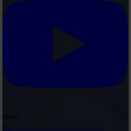
Obsah
Články
Judikatura
Legislativa
Aktuality
Akce
Podcasty