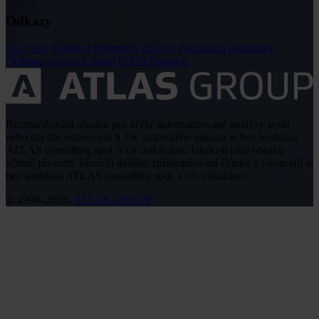
Odkazy
O portálu
Redakce
Podmínky užívání
Publikační podmínky
Ochrana osobních údajů
Odběr časopisu
Rozmnožování obsahu pro účely automatizované analýzy textů
nebo dat dle ustanovení § 39c autorského zákona je bez souhlasu
ATLAS consulting spol. s r.o. zakázáno. Jakékoli užití obsahu
včetně převzetí, šíření či dalšího zpřístupňování článků a fotografií je
bez souhlasu ATLAS consulting spol. s r.o. zakázáno.
© 1999–2026,
ATLAS GROUP