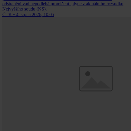
odstranění vad nepodléhá promlčení, plyne z aktuálního rozsudku
Nejvyššího soudu (NS).
ČTK
•
4. srpna 2026, 10:05