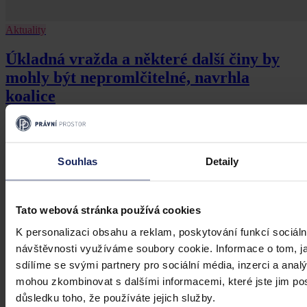
Aktuality
Úkladná vražda a některé další činy by
mohly být nepromlčitelné, navrhla
koalice
Praha 1. srpna (ČTK) - Úkladná vražda a některé další trestné činy s
úmyslným usmrcením by se mohly zařadit mezi nepromlčitelné. Jde
také například o některé činy související s obecným ohrožením,
Souhlas
Detaily
teroristickým útokem a terorem, za něž hrozí až výjimečný trest.
ČTK
•
3. srpna 2026, 10:04
Tato webová stránka používá cookies
K personalizaci obsahu a reklam, poskytování funkcí sociáln
návštěvnosti využíváme soubory cookie. Informace o tom, j
sdílíme se svými partnery pro sociální média, inzerci a analý
mohou zkombinovat s dalšími informacemi, které jste jim posk
důsledku toho, že používáte jejich služby.