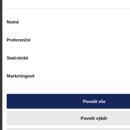
Výběr
Nutné
souhlasu
Preferenční
Statistické
Marketingové
Povolit vše
Právní portál, jehož cílovou skupinou jsou nejenom právní
profesionálové a zástupci právnických profesí, ale všichni, kteří
potřebují právní informace.
Povolit výběr