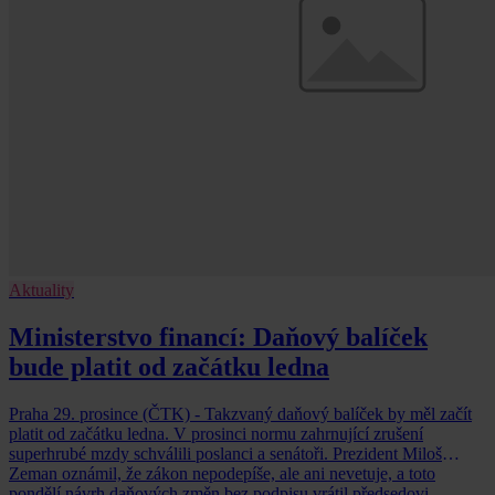
Aktuality
Ministerstvo financí: Daňový balíček
bude platit od začátku ledna
Praha 29. prosince (ČTK) - Takzvaný daňový balíček by měl začít
platit od začátku ledna. V prosinci normu zahrnující zrušení
superhrubé mzdy schválili poslanci a senátoři. Prezident Miloš
Zeman oznámil, že zákon nepodepíše, ale ani nevetuje, a toto
pondělí návrh daňových změn bez podpisu vrátil předsedovi