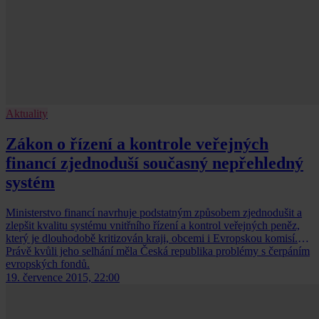
Aktuality
Zákon o řízení a kontrole veřejných
financí zjednoduší současný nepřehledný
systém
Ministerstvo financí navrhuje podstatným způsobem zjednodušit a
zlepšit kvalitu systému vnitřního řízení a kontrol veřejných peněz,
který je dlouhodobě kritizován kraji, obcemi i Evropskou komisí.
Právě kvůli jeho selhání měla Česká republika problémy s čerpáním
evropských fondů.
19. července 2015, 22:00