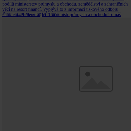
podílů ministerstev průmyslu a obchodu, zemědělství a zahraničních
věcí na resort financí. Vyplývá to z informací tiskového odboru
kabinetu. Podle zdrojů ČTK ministr průmyslu a obchodu Tomáš
ČTK
•
14. března 2018, 23:00
Hüner (za ANO) pro tuto variantu nehlasoval. Bod nebyl ani na
oficiálním programu jednání vlády.