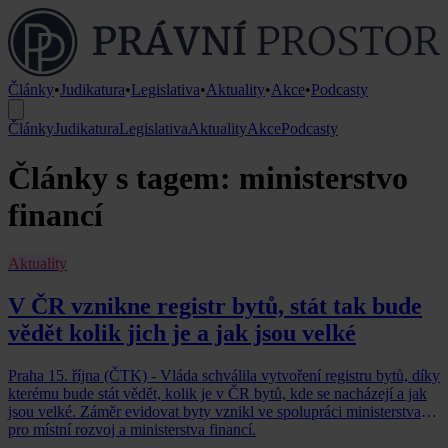
Články
•
Judikatura
•
Legislativa
•
Aktuality
•
Akce
•
Podcasty
Články
Judikatura
Legislativa
Aktuality
Akce
Podcasty
Články s tagem: ministerstvo
financí
Aktuality
V ČR vznikne registr bytů, stát tak bude
vědět kolik jich je a jak jsou velké
Praha 15. října (ČTK) - Vláda schválila vytvoření registru bytů, díky
kterému bude stát vědět, kolik je v ČR bytů, kde se nacházejí a jak
jsou velké. Záměr evidovat byty vznikl ve spolupráci ministerstva
pro místní rozvoj a ministerstva financí.