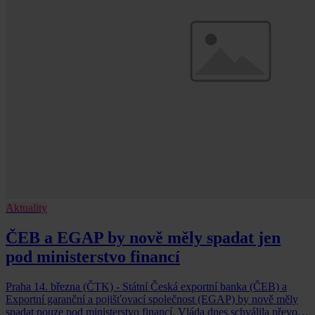
Aktuality
ČEB a EGAP by nově měly spadat jen
pod ministerstvo financí
Praha 14. března (ČTK) - Státní Česká exportní banka (ČEB) a
Exportní garanční a pojišťovací společnost (EGAP) by nově měly
spadat pouze pod ministerstvo financí. Vláda dnes schválila převod