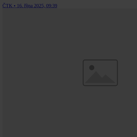
ČTK
•
16. října 2025, 09:39