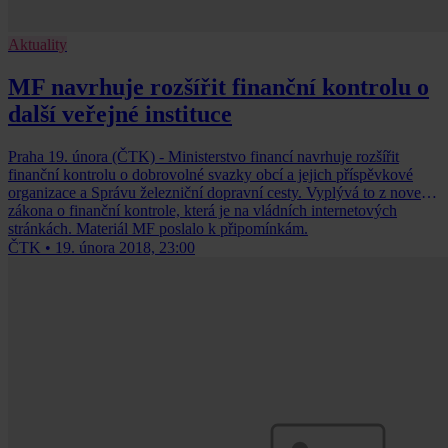
Aktuality
MF navrhuje rozšířit finanční kontrolu o
další veřejné instituce
Praha 19. února (ČTK) - Ministerstvo financí navrhuje rozšířit
finanční kontrolu o dobrovolné svazky obcí a jejich příspěvkové
organizace a Správu železniční dopravní cesty. Vyplývá to z novely
zákona o finanční kontrole, která je na vládních internetových
stránkách. Materiál MF poslalo k připomínkám.
ČTK
•
19. února 2018, 23:00