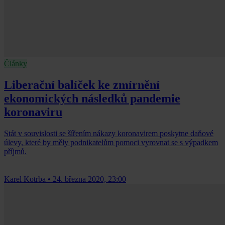
Články
Liberační balíček ke zmírnění
ekonomických následků pandemie
koronaviru
Stát v souvislosti se šířením nákazy koronavirem poskytne daňové
úlevy, které by měly podnikatelům pomoci vyrovnat se s výpadkem
příjmů.
Karel Kotrba
•
24. března 2020, 23:00