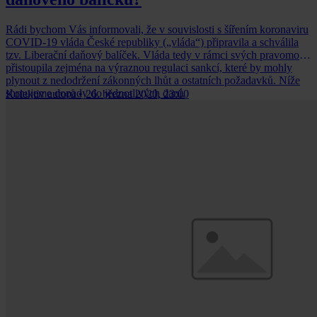
Rádi bychom Vás informovali, že v souvislosti s šířením koronaviru
COVID-19 vláda České republiky („vláda“) připravila a schválila
tzv. Liberační daňový balíček. Vláda tedy v rámci svých pravomocí
přistoupila zejména na výraznou regulaci sankcí, které by mohly
plynout z nedodržení zákonných lhůt a ostatních požadavků. Níže
shrnujeme dopady do jednotlivých daní.
Kolektiv autorů
•
26. března 2020, 23:00