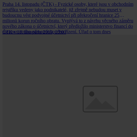
Praha 14. listopadu (ČTK) - Fyzické osoby, které jsou v obchodním
rejstříku vedeny jako podnikatelé, již zřejmě nebudou muset v
budoucnu vést podvojné účetnictví při překročení hranice 25
milionů korun ročního obratu. Vyplývá to z návrhu věcného záměru
nového zákona o účetnictví, který předložilo ministerstvo financí do
mezirezortního připomínkového řízení. Úřad o tom dnes
ČTK
•
13. listopadu 2019, 23:00
informovalo na internetových stránkách.