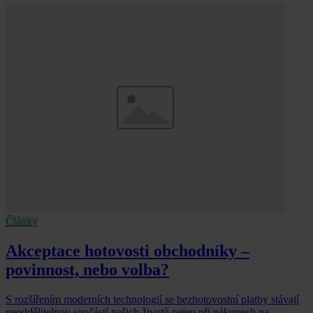
Články
Akceptace hotovosti obchodníky –
povinnost, nebo volba?
S rozšířením moderních technologií se bezhotovostní platby stávají
neoddělitelnou součástí našich životů nejen při nákupech na