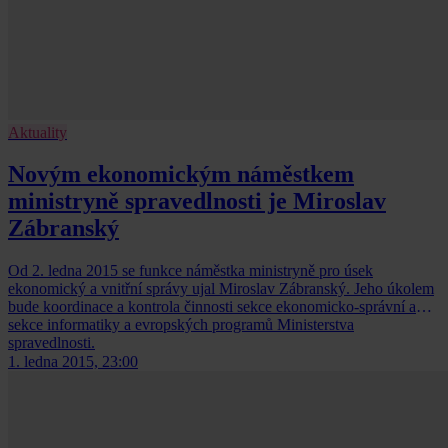
Aktuality
Novým ekonomickým náměstkem
ministryně spravedlnosti je Miroslav
Zábranský
Od 2. ledna 2015 se funkce náměstka ministryně pro úsek
ekonomický a vnitřní správy ujal Miroslav Zábranský. Jeho úkolem
bude koordinace a kontrola činnosti sekce ekonomicko-správní a
sekce informatiky a evropských programů Ministerstva
spravedlnosti.
1. ledna 2015, 23:00