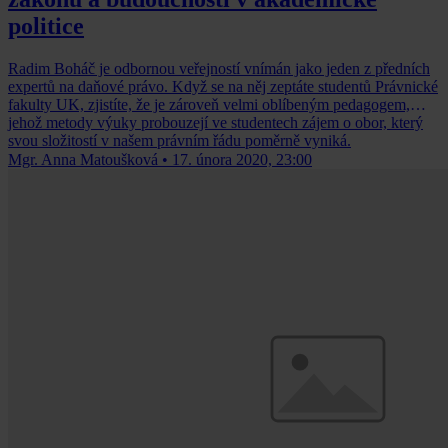
politice
Radim Boháč je odbornou veřejností vnímán jako jeden z předních
expertů na daňové právo. Když se na něj zeptáte studentů Právnické
fakulty UK, zjistíte, že je zároveň velmi oblíbeným pedagogem,
jehož metody výuky probouzejí ve studentech zájem o obor, který
svou složitostí v našem právním řádu poměrně vyniká.
Mgr. Anna Matoušková
•
17. února 2020, 23:00