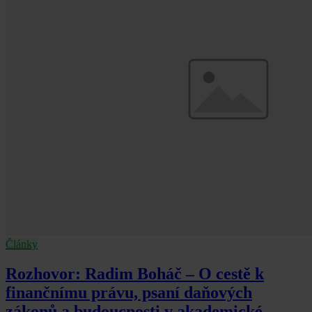
Články
Rozhovor: Radim Boháč – O cestě k
finančnímu právu, psaní daňových
zákonů a budoucnosti v akademické