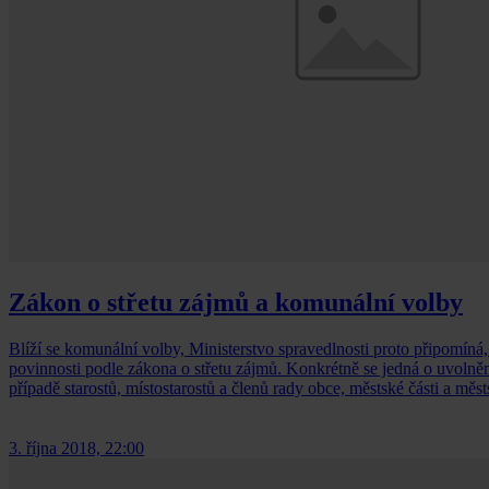
Zákon o střetu zájmů a komunální volby
Blíží se komunální volby, Ministerstvo spravedlnosti proto připomín
povinnosti podle zákona o střetu zájmů. Konkrétně se jedná o uvolněn
případě starostů, místostarostů a členů rady obce, městské části a m
3. října 2018, 22:00