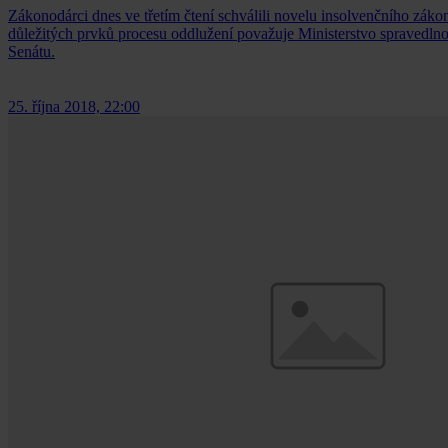
Zákonodárci dnes ve třetím čtení schválili novelu insolvenčního zákona,
důležitých prvků procesu oddlužení považuje Ministerstvo spravedlno
Senátu.
25. října 2018, 22:00