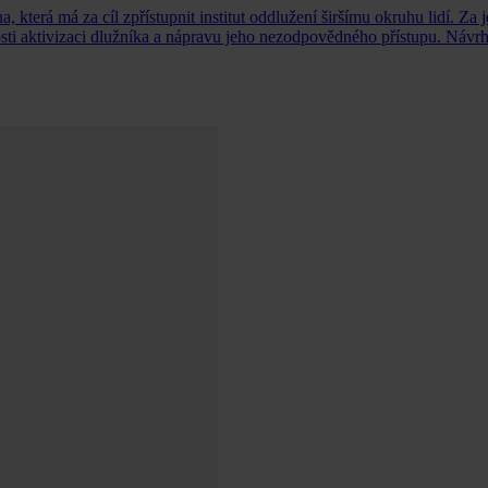
 která má za cíl zpřístupnit institut oddlužení širšímu okruhu lidí. Za 
sti aktivizaci dlužníka a nápravu jeho nezodpovědného přístupu. Návrh