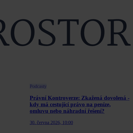
Podcasty
Právní Kontroverze: Zkažená dovolená -
kdy má cestující právo na peníze,
omluvu nebo náhradní řešení?
30. června 2026, 10:00