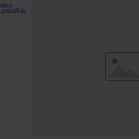
jeden z
 nyní míří do