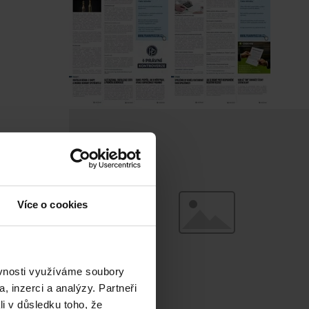
Více o cookies
ěvnosti využíváme soubory
, inzerci a analýzy. Partneři
zení
li v důsledku toho, že