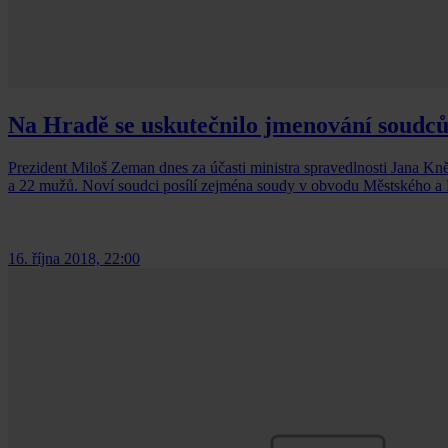
Na Hradě se uskutečnilo jmenování soudců
Prezident Miloš Zeman dnes za účasti ministra spravedlnosti Jana K
a 22 mužů. Noví soudci posílí zejména soudy v obvodu Městského a 
16. října 2018, 22:00