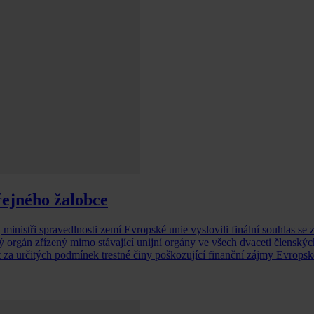
ejného žalobce
 ministři spravedlnosti zemí Evropské unie vyslovili finální souhlas se
orgán zřízený mimo stávající unijní orgány ve všech dvaceti členských
t za určitých podmínek trestné činy poškozující finanční zájmy Evropsk