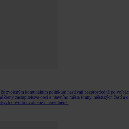
á, že zvoleným komunálním politikům nastávají bezprostředně po volbác
é členy zastupitelstva obcí a hlavního města Prahy, městských částí a 
ěstských obvodů uvolněné i neuvolněné.