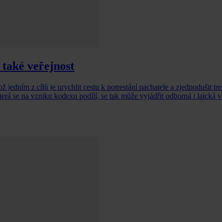
také veřejnost
jedním z cílů je urychlit cestu k potrestání pachatele a zjednodušit tres
terá se na vzniku kodexu podílí, se tak může vyjádřit odborná i laická v