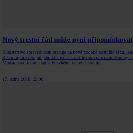
Nový trestní řád může nyní připomínkovat 
Ministerstvo spravedlnosti pracuje na nové podobě trestního řádu, jehož 
Resort nyní zveřejnil jeho klíčové části. K textům pracovní skupiny, k
Ministerstvo k tomu spustilo zvláštní webové stránky.
17. ledna 2018, 23:00