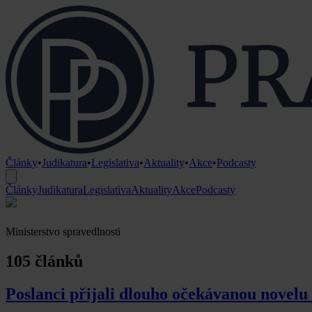
Články
•
Judikatura
•
Legislativa
•
Aktuality
•
Akce
•
Podcasty
Články
Judikatura
Legislativa
Aktuality
Akce
Podcasty
Ministerstvo spravedlnosti
105 článků
Poslanci přijali dlouho očekávanou novelu