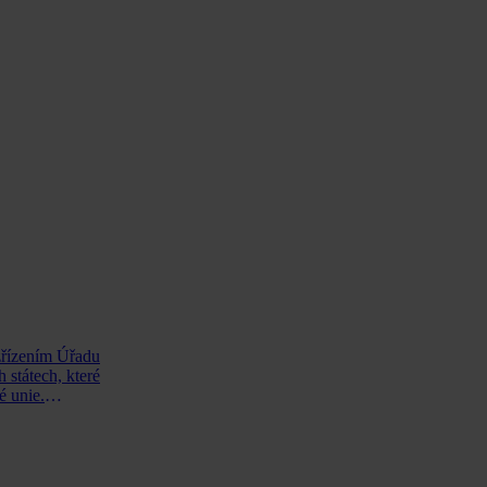
 zřízením Úřadu
 státech, které
é unie.