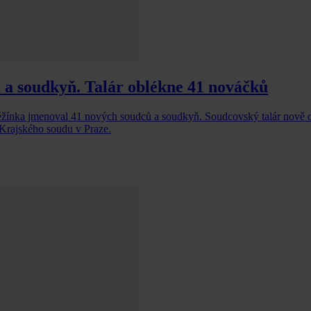
 a soudkyň. Talár oblékne 41 nováčků
něžínka jmenoval 41 nových soudců a soudkyň. Soudcovský talár nově 
Krajského soudu v Praze.