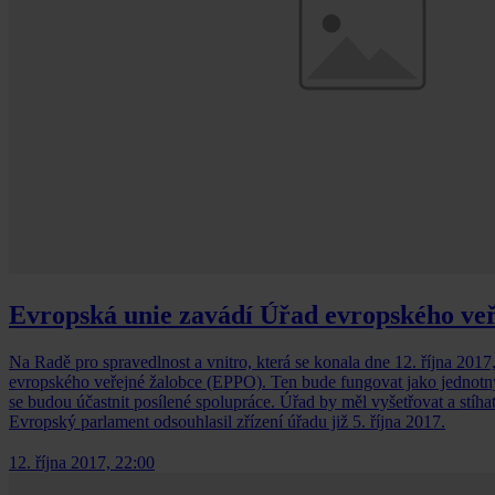
Evropská unie zavádí Úřad evropského veř
Na Radě pro spravedlnost a vnitro, která se konala dne 12. října 2017,
evropského veřejné žalobce (EPPO). Ten bude fungovat jako jednotný 
se budou účastnit posílené spolupráce. Úřad by měl vyšetřovat a stíha
Evropský parlament odsouhlasil zřízení úřadu již 5. října 2017.
12. října 2017, 22:00