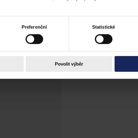
štěnou právní pomoc. Ta nově pokryje i oblast mimo řízení před orgány
m soudem. Touto změnou tak Ministerstvo spravedlnosti doplňuje bezpla
 prostřednictvím připravených formulářů.
Preferenční
Statistické
Povolit výběr