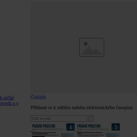
Časopis
h určité
obvodů a v
Přihlaste se k odběru našeho elektronického časopisu