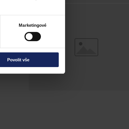
 veřejné moci ve
tnou právní
Marketingové
Povolit vše