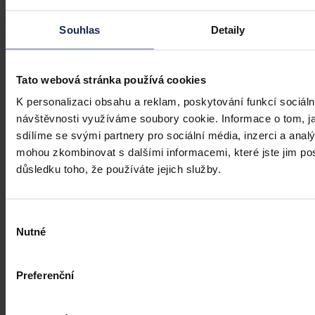
Články
Souhlas
Detaily
Kdy je možné sáhnout po jinak
urážlivých označeních?
Tato webová stránka používá cookies
Tento článek shrnuje nedávný rozsudek Evropského soudu pro
K personalizaci obsahu a reklam, poskytování funkcí sociáln
lidská práva (ESLP) v kauze Mortensen proti Dánsku, který může
sehrát roli v dalším řešení obdobných případů na ochranu osobnosti,
návštěvnosti využíváme soubory cookie. Informace o tom, j
zejména pokud se jedná o působení na sociálních sítích,
sdílíme se svými partnery pro sociální média, inzerci a analý
předchozího jednání poškozeného a reálných základů pro hodnotící
mohou zkombinovat s dalšími informacemi, které jste jim posk
úsudek.
Kolektiv autorů
•
3. srpna 2026, 07:37
důsledku toho, že používáte jejich služby.
Výběr
Nutné
souhlasu
Preferenční