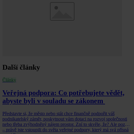
Další články
Články
Veřejná podpora: Co potřebujete vědět,
abyste byli v souladu se zákonem
Představte si, že město nebo stát chce finančně podpořit váš
podnikatelský záměr, poskytnout vám dotaci na rozvoj společnosti
nebo třeba zvýhodněný nájem prostor. Zní to skvěle, že? Ale pozor
– právě jste vstoupili do světa veřejné podpory, který má svá přísná