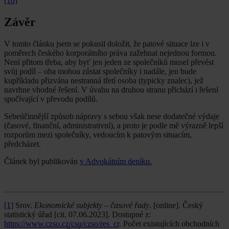
[10]
Závěr
V tomto článku jsem se pokusil doložit, že patové situace lze i v
poměrech českého korporátního práva zažehnat nejednou formou.
Není přitom třeba, aby byť jen jeden ze společníků musel převést
svůj podíl – oba mohou zůstat společníky i nadále, jen bude
kupříkladu přizvána nestranná třetí osoba (typicky znalec), jež
navrhne vhodné řešení. V úvahu na druhou stranu přichází i řešení
spočívající v převodu podílů.
Sebeúčinnější způsob nápravy s sebou však nese dodatečné výdaje
(časové, finanční, administrativní), a proto je podle mě výrazně lepší
rozporům mezi společníky, vedoucím k patovým situacím,
předcházet.
Článek byl publikován
v Advokátním deníku.
[1]
Srov.
Ekonomické subjekty – časové řady
. [online]. Český
statistický úřad [cit. 07.06.2023]. Dostupné z:
https://www.czso.cz/csu/czso/res_cr
. Počet existujících obchodních