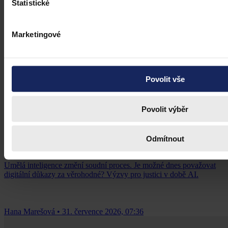
Statistické
Marketingové
Povolit vše
Články
Povolit výběr
Budoucnost dokazování před soudy v
Odmítnout
době AI
Umělá inteligence změní soudní proces. Je možné dnes považovat
digitální důkazy za věrohodné? Výzvy pro justici v době AI.
Hana Marešová
•
31. července 2026, 07:36