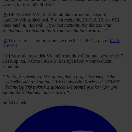
vzorce, tedy za 500 000 Kč.
[8]
EICHLEROVÁ, K. Arbitrabilita korporátních sporů
kapitálových společností.
Právní rozhledy
, 2017, č. 19, str. 653,
která také mj. dodává:
„Rychlost rozhodnutí může zabránit
znehodnocení obchodního závodu obchodní korporace.“
[9]
Usnesení Ústavního soudu ze dne 8. 12. 2011, sp. zn.
I. ÚS
3168/11
.
[10]
Srov. ale rozsudek Vrchního soudu v Olomouci ze dne 10. 7.
2019, sp. zn. 8 Cmo 89/2019, kde byl návrh v tomto duchu
zamítnut.
* Tento příspěvek vznikl v rámci plnění projektu Specifického
vysokoškolského výzkumu (SVV) Univerzity Karlovy č. 260 622
„Technologický pokrok a společenské proměny jako výzvy pro
zkoumání základních otázek práva“.
Sdílet článek