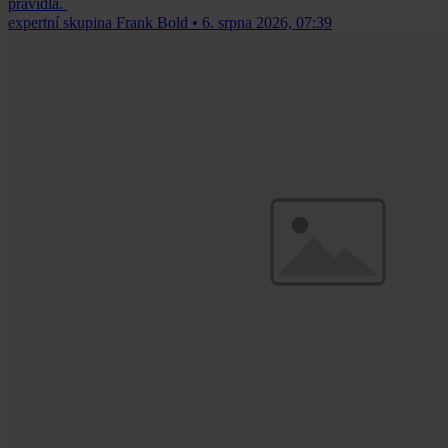
pravidla.
expertní skupina Frank Bold
•
6. srpna 2026, 07:39