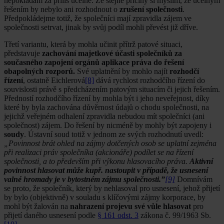
nepokládám za příliš účelné. Ze stejné příčiny si myslím, že účelným
řešením by nebylo ani rozhodnout o
zrušení společnosti
.
Předpokládejme totiž, že společníci mají zpravidla zájem ve
společnosti setrvat, jinak by svůj podíl mohli převést již dříve.
Třetí variantu, která by mohla učinit přítrž patové situaci,
představuje
zachování majetkové účasti společníků za
současného zapojení orgánů aplikace práva do řešení
obapolných rozporů.
Své uplatnění by mohlo najít
rozhodčí
řízení
, ostatně Eichlerová
[8]
dává rychlost rozhodčího řízení do
souvislosti právě s předcházením patovým situacím či jejich řešením.
Předností rozhodčího řízení by mohla být i jeho neveřejnost, díky
které by byla zachována důvěrnost údajů o chodu společnosti, na
jejichž veřejném odhalení zpravidla nebudou mít společníci (ani
společnost) zájem. Do řešení by nicméně by mohly být zapojeny i
soudy
. Ústavní soud totiž v jednom ze svých rozhodnutí uvedl:
„Povinnost brát ohled na zájmy dotčených osob se uplatní zejména
při realizaci práv společníka (akcionáře) podílet se na řízení
společnosti, a to především při výkonu hlasovacího práva.
Aktivní
povinnost hlasovat může kupř. nastoupit v případě, že usnesení
valné hromady je v bytostném zájmu společnosti.”
[9]
Domnívám
se proto, že společník, který by nehlasoval pro usnesení, jehož přijetí
by bylo (objektivně) v souladu s klíčovými zájmy korporace, by
mohl být žalován na
nahrazení projevu své vůle hlasovat
pro
přijetí daného usnesení podle
§ 161 odst. 3
zákona č. 99/1963 Sb.