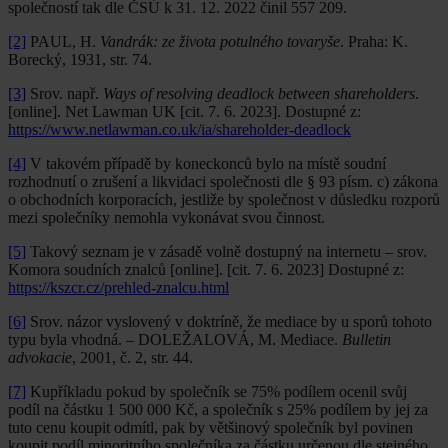
společností tak dle ČSÚ k 31. 12. 2022 činil 557 209.
[2]
PAUL, H.
Vandrák: ze života potulného tovaryše
. Praha: K.
Borecký, 1931, str. 74.
[3]
Srov. např.
Ways of resolving deadlock between shareholders
.
[online]. Net Lawman UK [cit. 7. 6. 2023]. Dostupné z:
https://www.netlawman.co.uk/ia/shareholder-deadlock
[4]
V takovém případě by koneckonců bylo na místě soudní
rozhodnutí o zrušení a likvidaci společnosti dle § 93 písm. c) zákona
o obchodních korporacích, jestliže by společnost v důsledku rozporů
mezi společníky nemohla vykonávat svou činnost.
[5]
Takový seznam je v zásadě volně dostupný na internetu – srov.
Komora soudních znalců [online]. [cit. 7. 6. 2023] Dostupné z:
https://kszcr.cz/prehled-znalcu.html
[6]
Srov. názor vyslovený v doktríně, že mediace by u sporů tohoto
typu byla vhodná. – DOLEŽALOVÁ, M. Mediace.
Bulletin
advokacie
, 2001, č. 2, str. 44.
[7]
Kupříkladu pokud by společník se 75% podílem ocenil svůj
podíl na částku 1 500 000 Kč, a společník s 25% podílem by jej za
tuto cenu koupit odmítl, pak by většinový společník byl povinen
koupit podíl minoritního společníka za částku určenou dle stejného