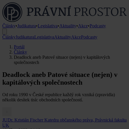
Články
•
Judikatura
•
Legislativa
•
Aktuality
•
Akce
•
Podcasty
Články
Judikatura
Legislativa
Aktuality
Akce
Podcasty
Portál
Články
Deadlock aneb Patové situace (nejen) v kapitálových
společnostech
Deadlock aneb Patové situace (nejen) v
kapitálových společnostech
Od roku 1990 v České republice každý rok vzniká (zpravidla)
několik desítek tisíc obchodních společností.
JUDr. Kristián Fischer
Katedra občanského práva, Právnická fakulta
UK