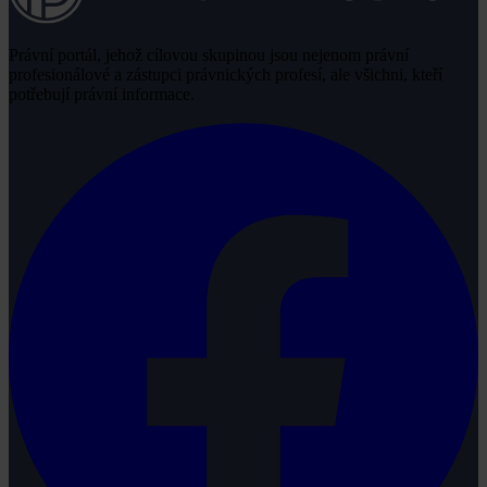
Právní portál, jehož cílovou skupinou jsou nejenom právní
profesionálové a zástupci právnických profesí, ale všichni, kteří
potřebují právní informace.