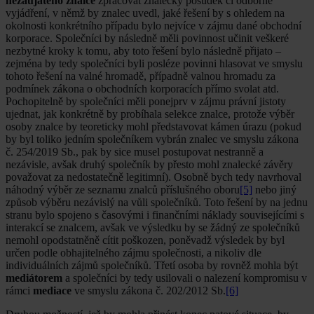
nezaujatého znalce
zpracovat znalecký posudek či odborné
vyjádření, v němž by znalec uvedl, jaké řešení by s ohledem na
okolnosti konkrétního případu bylo nejvíce v zájmu dané obchodní
korporace. Společníci by následně měli povinnost učinit veškeré
nezbytné kroky k tomu, aby toto řešení bylo následně přijato –
zejména by tedy společníci byli posléze povinni hlasovat ve smyslu
tohoto řešení na valné hromadě, případně valnou hromadu za
podmínek zákona o obchodních korporacích přímo svolat atd.
Pochopitelně by společníci měli ponejprv v zájmu právní jistoty
ujednat, jak konkrétně by probíhala selekce znalce, protože výběr
osoby znalce by teoreticky mohl představovat kámen úrazu (pokud
by byl toliko jedním společníkem vybrán znalec ve smyslu zákona
č. 254/2019 Sb., pak by sice musel postupovat nestranně a
nezávisle, avšak druhý společník by přesto mohl znalecké závěry
považovat za nedostatečně legitimní). Osobně bych tedy navrhoval
náhodný výběr ze seznamu znalců příslušného oboru
[5]
nebo jiný
způsob výběru nezávislý na vůli společníků. Toto řešení by na jednu
stranu bylo spojeno s časovými i finančními náklady souvisejícími s
interakcí se znalcem, avšak ve výsledku by se žádný ze společníků
nemohl opodstatněně cítit poškozen, poněvadž výsledek by byl
určen podle obhajitelného zájmu společnosti, a nikoliv dle
individuálních zájmů společníků. Třetí osoba by rovněž mohla být
mediátorem
a společníci by tedy usilovali o nalezení kompromisu v
rámci
mediace
ve smyslu zákona č. 202/2012 Sb.
[6]