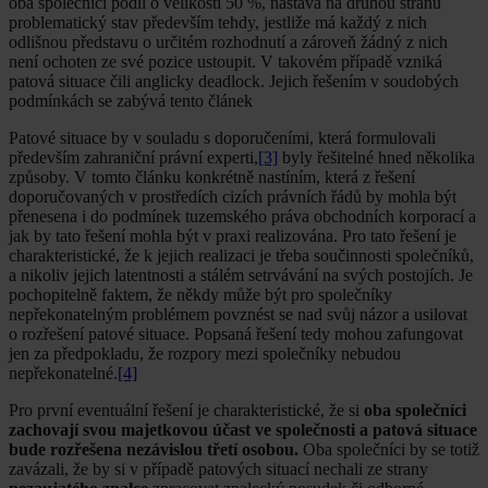
oba společníci podíl o velikosti 50 %, nastává na druhou stranu
problematický stav především tehdy, jestliže má každý z nich
odlišnou představu o určitém rozhodnutí a zároveň žádný z nich
není ochoten ze své pozice ustoupit. V takovém případě vzniká
patová situace čili anglicky deadlock. Jejich řešením v soudobých
podmínkách se zabývá tento článek
Patové situace by v souladu s doporučeními, která formulovali
především zahraniční právní experti,
[3]
byly řešitelné hned několika
způsoby. V tomto článku konkrétně nastíním, která z řešení
doporučovaných v prostředích cizích právních řádů by mohla být
přenesena i do podmínek tuzemského práva obchodních korporací a
jak by tato řešení mohla být v praxi realizována. Pro tato řešení je
charakteristické, že k jejich realizaci je třeba součinnosti společníků,
a nikoliv jejich latentnosti a stálém setrvávání na svých postojích. Je
pochopitelně faktem, že někdy může být pro společníky
nepřekonatelným problémem povznést se nad svůj názor a usilovat
o rozřešení patové situace. Popsaná řešení tedy mohou zafungovat
jen za předpokladu, že rozpory mezi společníky nebudou
nepřekonatelné.
[4]
Pro první eventuální řešení je charakteristické, že si
oba společníci
zachovají svou majetkovou účast ve společnosti a patová situace
bude rozřešena nezávislou třetí osobou.
Oba společníci by se totiž
zavázali, že by si v případě patových situací nechali ze strany