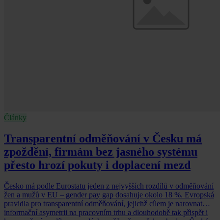
Články
Transparentní odměňování v Česku má
zpoždění, firmám bez jasného systému
přesto hrozí pokuty i doplacení mezd
Česko má podle Eurostatu jeden z nejvyšších rozdílů v odměňování
žen a mužů v EU – gender pay gap dosahuje okolo 18 %. Evropská
pravidla pro transparentní odměňování, jejichž cílem je narovnat
informační asymetrii na pracovním trhu a dlouhodobě tak přispět i