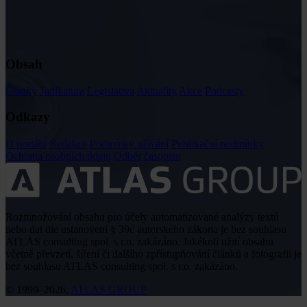
Obsah
Články
Judikatura
Legislativa
Aktuality
Akce
Podcasty
Odkazy
O portálu
Redakce
Podmínky užívání
Publikační podmínky
Ochrana osobních údajů
Odběr časopisu
Rozmnožování obsahu pro účely automatizované analýzy textů
nebo dat dle ustanovení § 39c autorského zákona je bez souhlasu
ATLAS consulting spol. s r.o. zakázáno. Jakékoli užití obsahu
včetně převzetí, šíření či dalšího zpřístupňování článků a fotografií je
bez souhlasu ATLAS consulting spol. s r.o. zakázáno.
© 1999–2026,
ATLAS GROUP