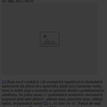
10. října 2023, 04:10
[1]
Řada nově vzniklých i již existujících kapitálových obchodních
společností má přitom dva společníky (jimiž jsou častokráte osoby,
které se dobře znají a rozhodly se společně sdružit s podnikatelským
záměrem). Na jednu stranu i v podmínkách moderních obchodních
korporací platí staré přísloví „sdílená strast, poloviční strast, sdílená
radost, dvojnásobná radost“
[2]
a „víc hlav víc ví“. Pokud ale mají