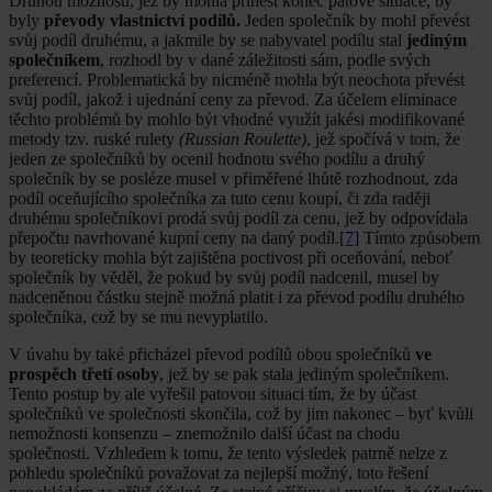
Druhou možností, jež by mohla přinést konec patové situace, by
byly
převody vlastnictví podílů.
Jeden společník by mohl převést
svůj podíl druhému, a jakmile by se nabyvatel podílu stal
jediným
společníkem
, rozhodl by v dané záležitosti sám, podle svých
preferencí. Problematická by nicméně mohla být neochota převést
svůj podíl, jakož i ujednání ceny za převod. Za účelem eliminace
těchto problémů by mohlo být vhodné využít jakési modifikované
metody tzv. ruské rulety
(Russian Roulette)
, jež spočívá v tom, že
jeden ze společníků by ocenil hodnotu svého podílu a druhý
společník by se posléze musel v přiměřené lhůtě rozhodnout, zda
podíl oceňujícího společníka za tuto cenu koupí, či zda raději
druhému společníkovi prodá svůj podíl za cenu, jež by odpovídala
přepočtu navrhované kupní ceny na daný podíl.
[7]
Tímto způsobem
by teoreticky mohla být zajištěna poctivost při oceňování, neboť
společník by věděl, že pokud by svůj podíl nadcenil, musel by
nadceněnou částku stejně možná platit i za převod podílu druhého
společníka, což by se mu nevyplatilo.
V úvahu by také přicházel převod podílů obou společníků
ve
prospěch třetí osoby
, jež by se pak stala jediným společníkem.
Tento postup by ale vyřešil patovou situaci tím, že by účast
společníků ve společnosti skončila, což by jim nakonec – byť kvůli
nemožnosti konsenzu – znemožnilo další účast na chodu
společnosti. Vzhledem k tomu, že tento výsledek patrně nelze z
pohledu společníků považovat za nejlepší možný, toto řešení