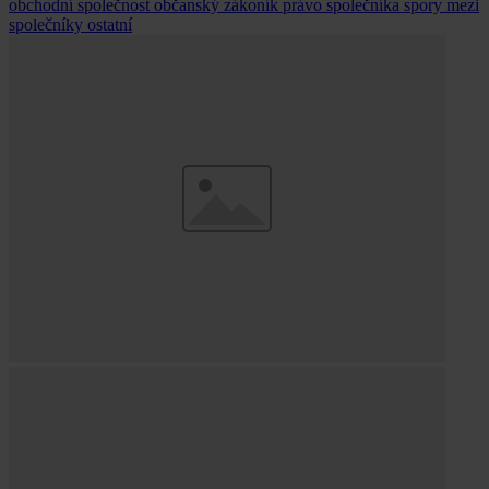
obchodní společnost
občanský zákoník
právo společníka
spory mezi
společníky
ostatní