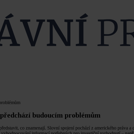
m problémům
rý předchází budoucím problémům
představit, co znamenají. Slovní spojení pochází z amerického práva a
a vyhodnocování informací potřebných pro investiční rozhodnutí – např.