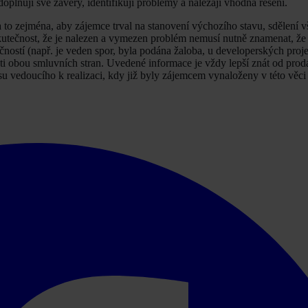
oplňují své závěry, identifikují problémy a nalézají vhodná řešení.
to zejména, aby zájemce trval na stanovení výchozího stavu, sdělení 
kutečnost, že je nalezen a vymezen problém nemusí nutně znamenat, že 
stí (např. je veden spor, byla podána žaloba, u developerských proje
ti obou smluvních stran. Uvedené informace je vždy lepší znát od prod
ocesu vedoucího k realizaci, kdy již byly zájemcem vynaloženy v této věc