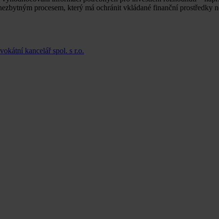
e nezbytným procesem, který má ochránit vkládané finanční prostředky
kátní kancelář spol. s r.o.