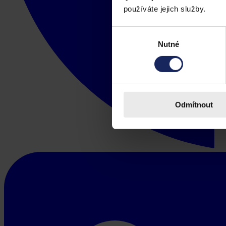
používáte jejich služby.
Výběr
Nutné
souhlasu
Odmítnout