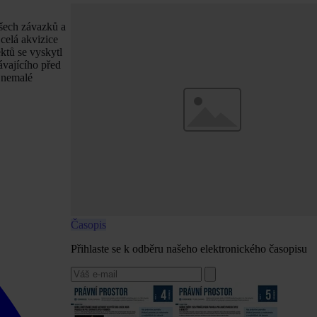
všech závazků a
celá akvizice
ktů se vyskytl
ávajícího před
i nemalé
Časopis
Přihlaste se k odběru našeho elektronického časopisu