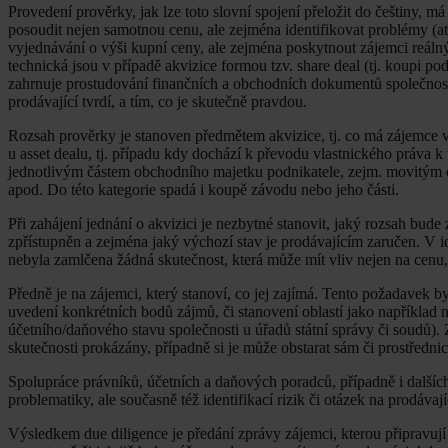
Provedení prověrky, jak lze toto slovní spojení přeložit do češtiny, 
posoudit nejen samotnou cenu, ale zejména identifikovat problémy (ať 
vyjednávání o výši kupní ceny, ale zejména poskytnout zájemci reálný
technická jsou v případě akvizice formou tzv. share deal (tj. koupi pod
zahrnuje prostudování finančních a obchodních dokumentů společnosti s
prodávající tvrdí, a tím, co je skutečně pravdou.
Rozsah prověrky je stanoven předmětem akvizice, tj. co má zájemce v ú
u asset dealu, tj. případu kdy dochází k převodu vlastnického práva
jednotlivým částem obchodního majetku podnikatele, zejm. movitým
apod. Do této kategorie spadá i koupě závodu nebo jeho části.
Při zahájení jednání o akvizici je nezbytné stanovit, jaký rozsah b
zpřístupněn a zejména jaký výchozí stav je prodávajícím zaručen. V i
nebyla zamlčena žádná skutečnost, která může mít vliv nejen na cenu, 
Předně je na zájemci, který stanoví, co jej zajímá. Tento požadavek b
uvedení konkrétních bodů zájmů, či stanovení oblastí jako například n
účetního/daňového stavu společnosti u úřadů státní správy či soudů)
skutečnosti prokázány, případně si je může obstarat sám či prostřed
Spolupráce právníků, účetních a daňových poradců, případně i dalších
problematiky, ale současně též identifikací rizik či otázek na prodáva
Výsledkem due diligence je předání zprávy zájemci, kterou připravují 