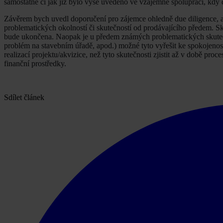
samostatně či jak již bylo výše uvedeno ve vzájemné spolupráci, kdy d
Závěrem bych uvedl doporučení pro zájemce ohledně due diligence, a 
problematických okolností či skutečností od prodávajícího předem. S
bude ukončena. Naopak je u předem známých problematických skutečno
problém na stavebním úřadě, apod.) možné tyto vyřešit ke spokojenos
realizací projektu/akvizice, než tyto skutečnosti zjistit až v době pr
finanční prostředky.
Sdílet článek