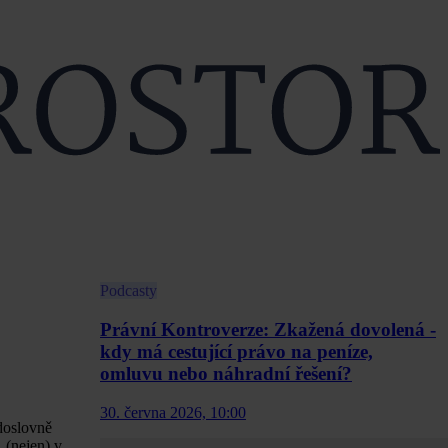
Podcasty
Právní Kontroverze: Zkažená dovolená -
kdy má cestující právo na peníze,
omluvu nebo náhradní řešení?
30. června 2026, 10:00
 doslovně
 (nejen) v