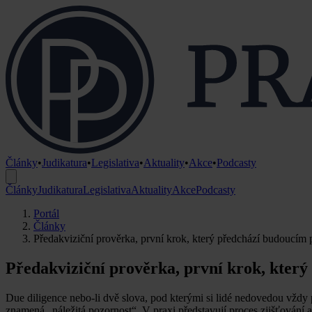
Články
•
Judikatura
•
Legislativa
•
Aktuality
•
Akce
•
Podcasty
Články
Judikatura
Legislativa
Aktuality
Akce
Podcasty
Portál
Články
Předakviziční prověrka, první krok, který předchází budoucí
Předakviziční prověrka, první krok, kte
Due diligence nebo-li dvě slova, pod kterými si lidé nedovedou vždy 
znamená „náležitá pozornost“. V praxi představují proces zjišťování 