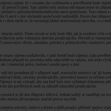
má zájemci zajistit, že v rozsahu jím vyžádaném a prověřeném bude obje
již právní či jiné). Tato zjištění tedy mohou mít dopad nejen do přípa
 přehled o právním/účetním/daňovém stavu společnosti. Tyto oblasti a 
ílu či akcií v jiné obchodní společnosti) nejčastější. Proces due diligen
 cílem ujistit se, že neexistují žádné nesrovnalosti mezi tím, co o dot
myslu nabýt. Tento rozsah se tedy bude lišit, jak je uvedeno výše u tz
 k veškerým nebo vybraným aktivům prodávajícího. Převádí se vlastnick
 či nemovitým věcem, zásobám, právům z průmyslového vlastnictví, p
ude ze strany zájemce požadován, v jaké formě bude zájemci a jím pověř
deálním případě by prověrka měla odpovědět na otázku, zda tento výcho
ale i vlastnické právo, budoucí soudní spory a jiné.
y měl být promítnut již v přípravě např. rezervační smlouvy (ať již fo
abývací tituly, závazky prodávajícího, provedení lustrací za účelem ově
. Zájemce si tak vyhradí, aby mu buď byly tyto vyžádané dokumenty pře
nictvím jím pověřených osob na základě zmocnění prodávajícím.
 poradců je při due diligence klíčová. Jednak každý se zaměřuje na sv
jícího mohou při kooperaci značně proces urychlit.
zejména právníci, daňoví a účetní a další poradci, přičemž zprávu vypr