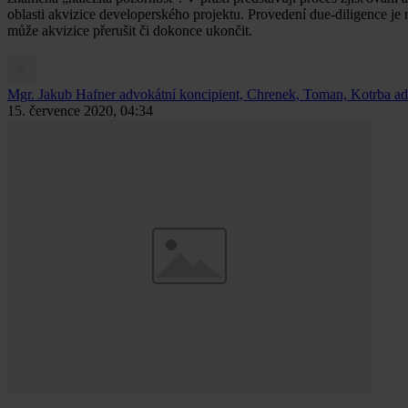
oblasti akvizice developerského projektu. Provedení due-diligence j
může akvizice přerušit či dokonce ukončit.
Mgr. Jakub Hafner
advokátní koncipient, Chrenek, Toman, Kotrba advo
15. července 2020, 04:34