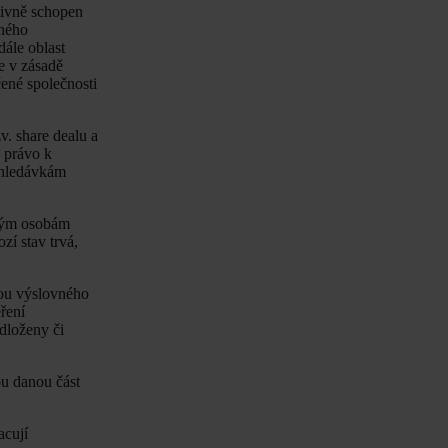
ktivně schopen
dného
dále oblast
ce v zásadě
čené společnosti
v. share dealu a
é právo k
ohledávkám
eným osobám
zí stav trvá,
rmou výslovného
ření
dloženy či
ou danou část
acují