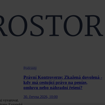
Podcasty
Právní Kontroverze: Zkažená dovolená -
kdy má cestující právo na peníze,
omluvu nebo náhradní řešení?
30. června 2026, 10:00
xi vyvarovat.
 strany Evropské