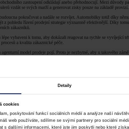
l obchodního zastoupení odkládají anebo přehodnocují. Mezi důvody pa
ealerů vzdát se svých marží a generovat zisky pouze na základě provizí.
budoucna pokračovat a nadále se rozvíjet. Automobilky totiž díky ně
t z pohledu řízení prodejní strategie významně efektivnější. Díky tom
rních zákazníků.
lépe vybaveni k tomu, aby dokázali reagovat na rychle se vyvíjející tr
h procesů a kvalita zákaznické péče.
a agenturní model prodeje pojí. Proto je nezbytné, aby u takového zám
novat, identifikovat a v případě potřeby odstranit.
Detaily
á cookies
klam, poskytování funkcí sociálních médií a analýze naší návšt
 náš web používáte, sdílíme se svými partnery pro sociální média
 s dalšími informacemi, které jste jim poskytli nebo které získa