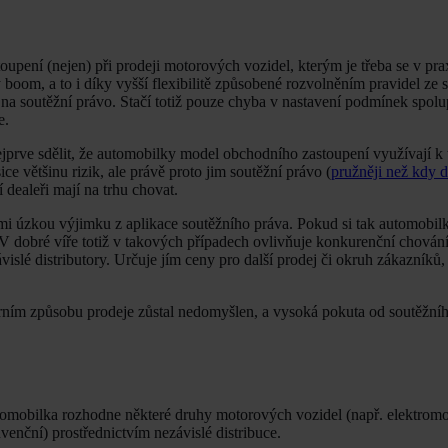
upení (nejen) při prodeji motorových vozidel, kterým je třeba se v pra
 boom, a to i díky vyšší flexibilitě způsobené rozvolněním pravidel ze
y na soutěžní právo. Stačí totiž pouze chyba v nastavení podmínek spolu
e.
nejprve sdělit, že automobilky model obchodního zastoupení využívají k
e většinu rizik, ale právě proto jim soutěžní právo (
pružněji než kdy d
dealeři mají na trhu chovat.
lmi úzkou výjimku z aplikace soutěžního práva. Pokud si tak automobil
 V dobré víře totiž v takových případech ovlivňuje konkurenční chován
islé distributory. Určuje jím ceny pro další prodej či okruh zákazníků, 
urním způsobu prodeje zůstal nedomyšlen, a vysoká pokuta od soutěžní
utomobilka rozhodne některé druhy motorových vozidel (např. elektromo
venční) prostřednictvím nezávislé distribuce.