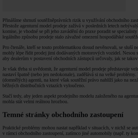
Přinášíme shrnutí soutěžněprávních rizik u využívání obchodního zasto
Přestože agenturní model prodeje zažívá v posledních letech nebývalý
komise, je vhodné se při jeho zavádění do praxe poradit se specialist
legálního způsobu prodeje stalo závažné omezení hospodářské soutěž
Pro čtenáře, kteří se touto problematikou dosud nevěnovali, se sluší 
mohly lépe řídit prodej jimi dodávaných motorových vozidel. Nesou sic
aby dealerům v postavení obchodních zástupců určovaly, jak se takoví 
Je však třeba si uvědomit, že agenturní model prodeje představuje ve
nastaví špatně (nebo jen nedokonale), zadělává si na velké problémy.
(domnělých) agentů, na které však soutěžní právo nahlíží jako na nezáv
běžných distribučních vztazích vyloučeno.
Stačí tedy, aby jeden aspekt prodejního modelu založeného na agent
mohla stát velmi reálnou hrozbou.
Temné stránky obchodního zastoupení
Praktické problémy mohou nastat například v situacích, v nichž se a
v rámci obchodního zastoupení, zatímco jiné automobily (např. ty kon