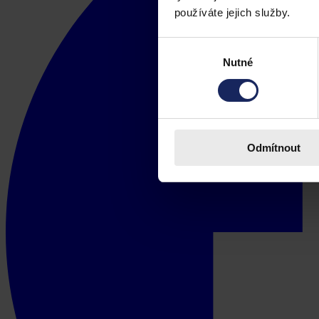
používáte jejich služby.
Výběr
Nutné
souhlasu
Odmítnout