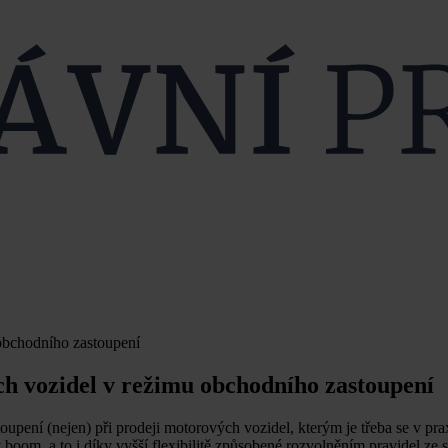
obchodního zastoupení
h vozidel v režimu obchodního zastoupení
upení (nejen) při prodeji motorových vozidel, kterým je třeba se v pra
 boom, a to i díky vyšší flexibilitě způsobené rozvolněním pravidel ze