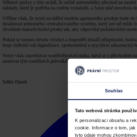
Některé zprávy z trhu uvádí, že určité automobilky přechod na mode
náklady, které je potřeba na změnu vynaložit, a často také neochota d
Věříme však, že trend zavádění modelu agenturního prodeje bude do 
dosáhnout jednotného centralizovaného systému, který pro ně může bý
zkvalitnit maloobchodní prodej tak, aby odpovídal požadavkům mode
Pokud se tomuto trendu výrobci a importéři dokáží přizpůsobit, budou 
hraje ústřední roli digitalizace, zjednodušení a urychlení zákaznickýc
Nelze však zanedbávat soutěžněprávní rizika, která se s přechodem n
asistoval tým soutěžních právníků, který tato rizika dokáže včas pojme
Sdílet článek
Souhlas
Tato webová stránka použív
K personalizaci obsahu a re
cookie. Informace o tom, jak
tyto údaje mohou zkombinovat