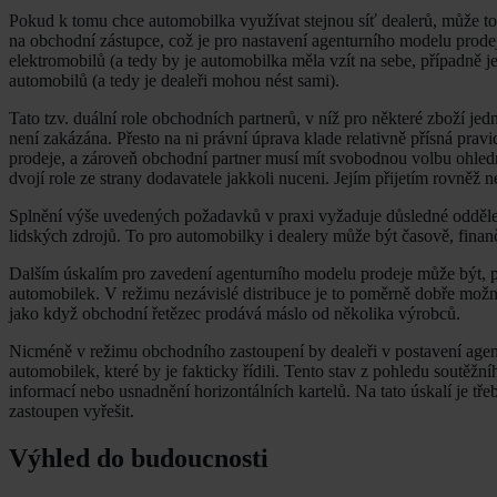
Pokud k tomu chce automobilka využívat stejnou síť dealerů, může to 
na obchodní zástupce, což je pro nastavení agenturního modelu prod
elektromobilů (a tedy by je automobilka měla vzít na sebe, případně 
automobilů (a tedy je dealeři mohou nést sami).
Tato tzv. duální role obchodních partnerů, v níž pro některé zboží jedn
není zakázána. Přesto na ni právní úprava klade relativně přísná pravi
prodeje, a zároveň obchodní partner musí mít svobodnou volbu ohledně
dvojí role ze strany dodavatele jakkoli nuceni. Jejím přijetím rovněž 
Splnění výše uvedených požadavků v praxi vyžaduje důsledné odděle
lidských zdrojů. To pro automobilky i dealery může být časově, finanč
Dalším úskalím pro zavedení agenturního modelu prodeje může být, p
automobilek. V režimu nezávislé distribuce je to poměrně dobře možné,
jako když obchodní řetězec prodává máslo od několika výrobců.
Nicméně v režimu obchodního zastoupení by dealeři v postavení agent
automobilek, které by je fakticky řídili. Tento stav z pohledu soutěž
informací nebo usnadnění horizontálních kartelů. Na tato úskalí je tř
zastoupen vyřešit.
Výhled do budoucnosti