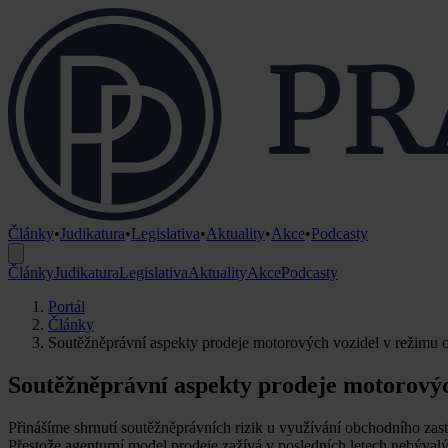
Články
•
Judikatura
•
Legislativa
•
Aktuality
•
Akce
•
Podcasty
Články
Judikatura
Legislativa
Aktuality
Akce
Podcasty
Portál
Články
Soutěžněprávní aspekty prodeje motorových vozidel v režimu 
Soutěžněprávní aspekty prodeje motorovýc
Přinášíme shrnutí soutěžněprávních rizik u využívání obchodního zasto
Přestože agenturní model prodeje zažívá v posledních letech nebývalý