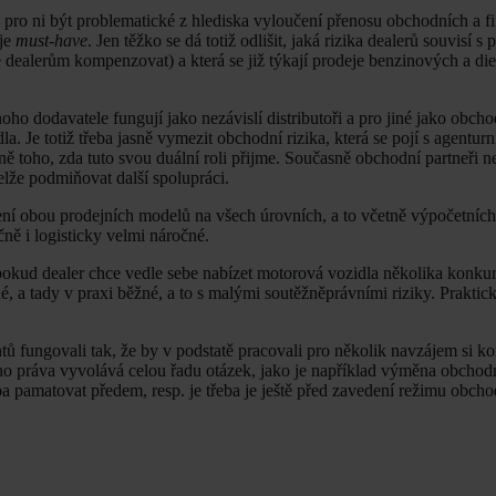
pro ni být problematické z hlediska vyloučení přenosu obchodních a fi
eje
must-have
. Jen těžko se dá totiž odlišit, jaká rizika dealerů souvisí s
je dealerům kompenzovat) a která se již týkají prodeje benzinových a di
oho dodavatele fungují jako nezávislí distributoři a pro jiné jako obcho
dla. Je totiž třeba jasně vymezit obchodní rizika, která se pojí s agent
 toho, zda tuto svou duální roli přijme. Současně obchodní partneři n
nelže podmiňovat další spolupráci.
ní obou prodejních modelů na všech úrovních, a to včetně výpočetních
ně i logisticky velmi náročné.
okud dealer chce vedle sebe nabízet motorová vozidla několika konku
 a tady v praxi běžné, a to s malými soutěžněprávními riziky. Prakticky
ů fungovali tak, že by v podstatě pracovali pro několik navzájem si ko
ního práva vyvolává celou řadu otázek, jako je například výměna obchod
eba pamatovat předem, resp. je třeba je ještě před zavedení režimu obch