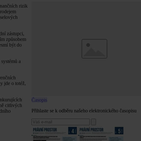
nančních rizik
 prodejem
eselových
dní zástupci,
urním způsobem
esmí být do
 systémů a
renčních
 jde o totéž,
nkurujících
Časopis
ně citlivých
Přihlaste se k odběru našeho elektronického časopisu
odního