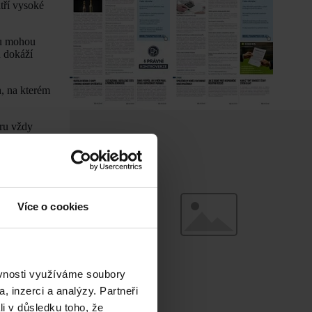
tří vysoké
mu mohou
u dokáží
h, na kterém
ěru vždy
Více o cookies
ěvnosti využíváme soubory
, inzerci a analýzy. Partneři
li v důsledku toho, že