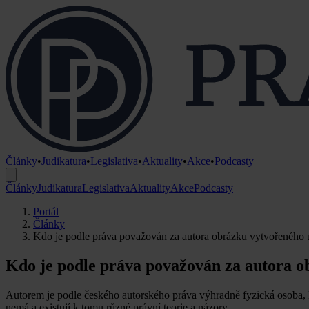
Články
•
Judikatura
•
Legislativa
•
Aktuality
•
Akce
•
Podcasty
Články
Judikatura
Legislativa
Aktuality
Akce
Podcasty
Portál
Články
Kdo je podle práva považován za autora obrázku vytvořeného u
Kdo je podle práva považován za autora o
Autorem je podle českého autorského práva výhradně fyzická osoba, k
nemá a existují k tomu různé právní teorie a názory.