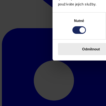
používáte jejich služby.
Výběr
Nutné
souhlasu
Odmítnout