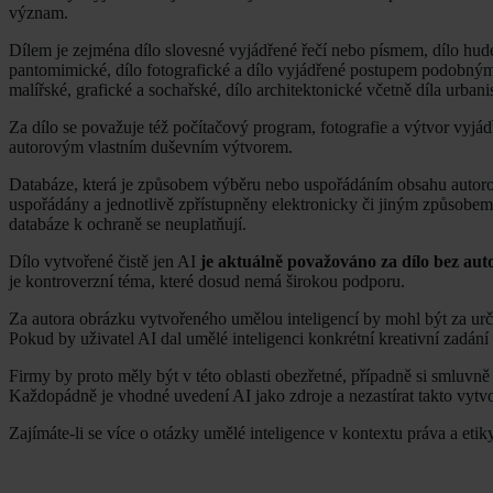
význam.
Dílem je zejména dílo slovesné vyjádřené řečí nebo písmem, dílo hude
pantomimické, dílo fotografické a dílo vyjádřené postupem podobným fot
malířské, grafické a sochařské, dílo architektonické včetně díla urbani
Za dílo se považuje též počítačový program, fotografie a výtvor vyjá
autorovým vlastním duševním výtvorem.
Databáze, která je způsobem výběru nebo uspořádáním obsahu autoro
uspořádány a jednotlivě zpřístupněny elektronicky či jiným způsobem,
databáze k ochraně se neuplatňují.
Dílo vytvořené čistě jen AI
je aktuálně považováno za dílo bez autor
je kontroverzní téma, které dosud nemá širokou podporu.
Za autora obrázku vytvořeného umělou inteligencí by mohl být za urč
Pokud by uživatel AI dal umělé inteligenci konkrétní kreativní zadání 
Firmy by proto měly být v této oblasti obezřetné, případně si smluvn
Každopádně je vhodné uvedení AI jako zdroje a nezastírat takto vytvoř
Zajímáte-li se více o otázky umělé inteligence v kontextu práva a etik