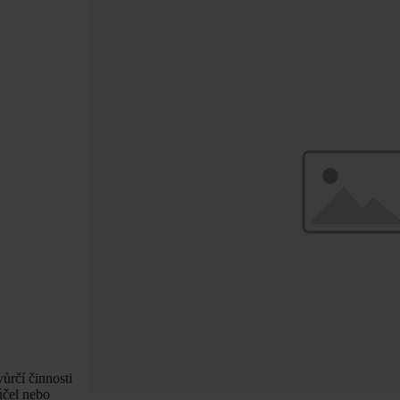
ůrčí činnosti
účel nebo