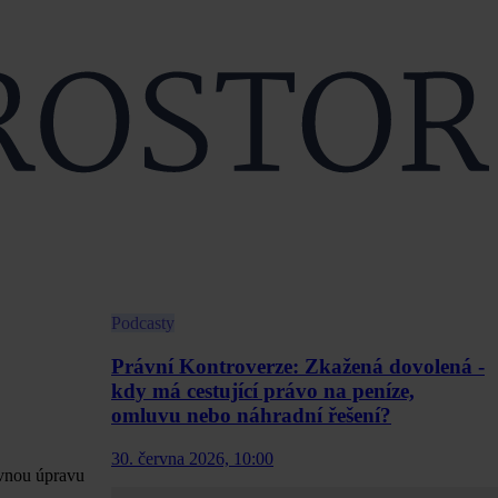
Podcasty
Právní Kontroverze: Zkažená dovolená -
kdy má cestující právo na peníze,
omluvu nebo náhradní řešení?
30. června 2026, 10:00
ovnou úpravu