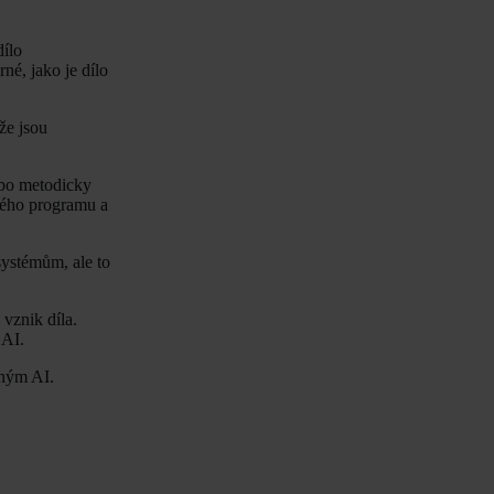
dílo
né, jako je dílo
že jsou
ebo metodicky
ového programu a
systémům, ale to
vznik díla.
 AI.
eným AI.