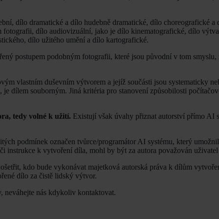
bní, dílo dramatické a dílo hudebně dramatické, dílo choreografické a 
ografii, dílo audiovizuální, jako je dílo kinematografické, dílo výtvar
stického, dílo užitého umění a dílo kartografické.
dřený postupem podobným fotografii, které jsou původní v tom smyslu, 
vým vlastním duševním výtvorem a jejíž součásti jsou systematicky n
 je dílem souborným. Jiná kritéria pro stanovení způsobilosti počítač
a, tedy volné k užití.
Existují však úvahy přiznat autorství přímo AI 
itých podmínek označen tvůrce/programátor AI systému, který umožnil 
či instrukce k vytvoření díla, mohl by být za autora považován uživatel
ě ošetřit, kdo bude vykonávat majetková autorská práva k dílům vytvoř
ené dílo za čistě lidský výtvor.
y, neváhejte nás kdykoliv kontaktovat.