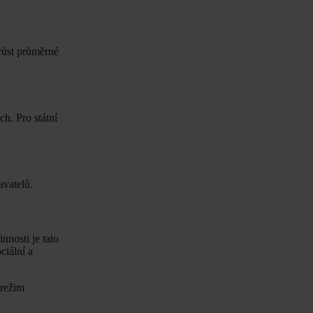
růst průměrné
h. Pro státní
avatelů.
nosti je tato
ciální a
(režim