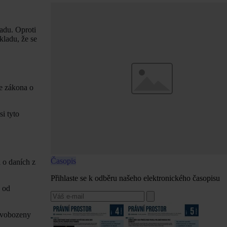
řadu. Oproti
kladu, že se
le zákona o
i tyto
Časopis
 o daních z
Přihlaste se k odběru našeho elektronického časopisu
 od
osvobozeny