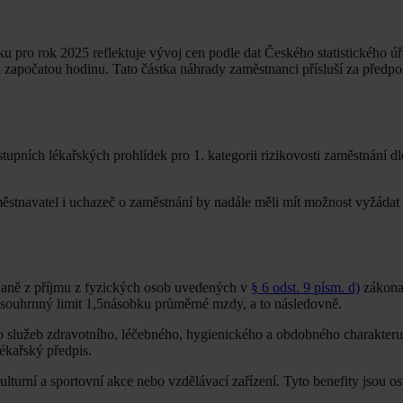
ku pro rok 2025 reflektuje vývoj cen podle dat Českého statistického ú
 započatou hodinu. Tato částka náhrady zaměstnanci přísluší za předpo
upních lékařských prohlídek pro 1. kategorii rizikovosti zaměstnání d
ěstnavatel i uchazeč o zaměstnání by nadále měli mít možnost vyžádat s
 daně z příjmu z fyzických osob uvedených v
§ 6 odst. 9 písm. d)
zákona
souhrnný limit 1,5násobku průměrné mzdy, a to následovně.
 služeb zdravotního, léčebného, hygienického a obdobného charakteru
ékařský předpis.
kulturní a sportovní akce nebo vzdělávací zařízení. Tyto benefity jsou 