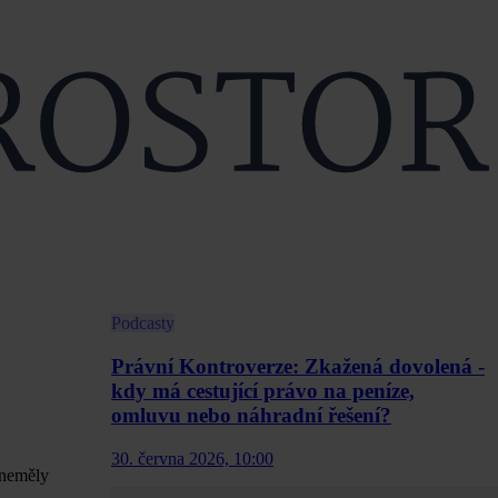
Podcasty
Právní Kontroverze: Zkažená dovolená -
kdy má cestující právo na peníze,
omluvu nebo náhradní řešení?
30. června 2026, 10:00
 neměly