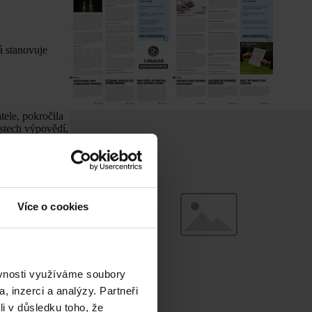
á stanovuje
tele, pokročila
astech výpovědí,
 průměrného
Více o cookies
ěvnosti využíváme soubory
, inzerci a analýzy. Partneři
li v důsledku toho, že