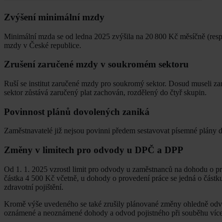
Zvýšení minimální mzdy
Minimální mzda se od ledna 2025 zvýšila na 20 800 Kč měsíčně (resp.
mzdy v České republice.
Zrušení zaručené mzdy v soukromém sektoru
Ruší se institut zaručené mzdy pro soukromý sektor. Dosud museli za
sektor zůstává zaručený plat zachován, rozdělený do čtyř skupin.
Povinnost plánů dovolených zaniká
Zaměstnavatelé již nejsou povinni předem sestavovat písemné plány 
Změny v limitech pro odvody u DPČ a DPP
Od 1. 1. 2025 vzrostl limit pro odvody u zaměstnanců na dohodu o pr
částka 4 500 Kč včetně, u dohody o provedení práce se jedná o částku
zdravotní pojištění.
Kromě výše uvedeného se také zrušily plánované změny ohledně odvod
oznámené a neoznámené dohody a odvod pojistného při souběhu více