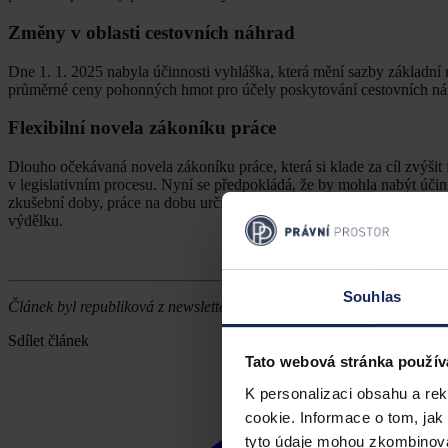
Změny v oblasti cestovních náhrad
Dne 1. 1. 2025 nabyla účinnosti vyhláška, která mění sazby základní 
průměrné ceny pohonných hmot pro účely poskytování cestovních ná
Flexibilní novela zákoníku práce
Dlouho očekávaná novela zákoníku práce, která si klade za cíl zvýšit 
v legislativním procesu. Nyní se předpokládá, že by mohla nabýt účinn
zkušební doby, práce na dobu určitou, zaměstnávání osob pečujícíc
výdělku.
Souhlas
Článek byl republiková z newsletteru Aegis Law.
Sdílet článek
Tato webová stránka použív
K personalizaci obsahu a re
cookie. Informace o tom, jak
tyto údaje mohou zkombinovat