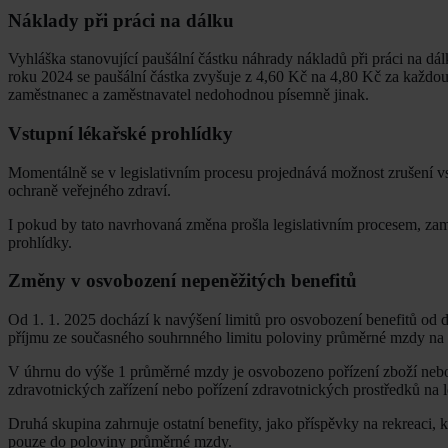
Náklady při práci na dálku
Vyhláška stanovující paušální částku náhrady nákladů při práci na dál
roku 2024 se paušální částka zvyšuje z 4,60 Kč na 4,80 Kč za každou
zaměstnanec a zaměstnavatel nedohodnou písemně jinak.
Vstupní lékařské prohlídky
Momentálně se v legislativním procesu projednává možnost zrušení vst
ochraně veřejného zdraví.
I pokud by tato navrhovaná změna prošla legislativním procesem, zam
prohlídky.
Změny v osvobození nepeněžitých benefitů
Od 1. 1. 2025 dochází k navýšení limitů pro osvobození benefitů od
příjmu ze současného souhrnného limitu poloviny průměrné mzdy na 
V úhrnu do výše 1 průměrné mzdy je osvobozeno pořízení zboží nebo
zdravotnických zařízení nebo pořízení zdravotnických prostředků na l
Druhá skupina zahrnuje ostatní benefity, jako příspěvky na rekreaci, 
pouze do poloviny průměrné mzdy.