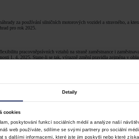
náhrady za používání silničních motorových vozidel a stravného, a kter
hrad pro rok 2025.
flexibilitu pracovněprávních vztahů na straně zaměstnance i zaměstnava
osti 1. 4. 2025. Stane-li se tak, výrazně změní pravidla zejména v obl
h o malé děti, doručování mzdových a platových výměrů, nebo výpočtu
Detaily
á cookies
klam, poskytování funkcí sociálních médií a analýze naší návšt
 náš web používáte, sdílíme se svými partnery pro sociální média
 s dalšími informacemi, které jste jim poskytli nebo které získa