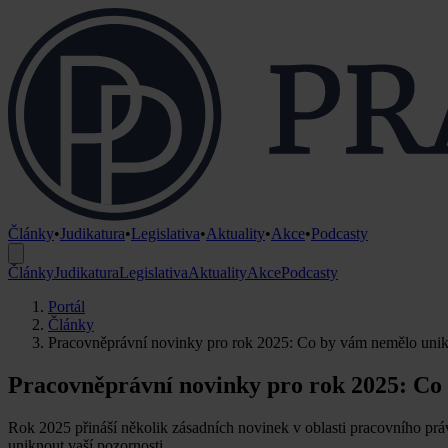
Články
•
Judikatura
•
Legislativa
•
Aktuality
•
Akce
•
Podcasty
Články
Judikatura
Legislativa
Aktuality
Akce
Podcasty
Portál
Články
Pracovněprávní novinky pro rok 2025: Co by vám nemělo uni
Pracovněprávní novinky pro rok 2025: Co
Rok 2025 přináší několik zásadních novinek v oblasti pracovního práv
uniknout vaší pozornosti.