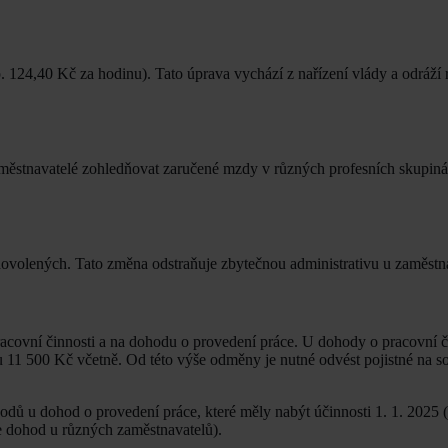
 124,40 Kč za hodinu). Tato úprava vychází z nařízení vlády a odráží 
městnavatelé zohledňovat zaručené mzdy v různých profesních skupinác
dovolených. Tato změna odstraňuje zbytečnou administrativu u zaměstn
acovní činnosti a na dohodu o provedení práce. U dohody o pracovní čin
 11 500 Kč včetně. Od této výše odměny je nutné odvést pojistné na so
ů u dohod o provedení práce, které měly nabýt účinnosti 1. 1. 2025 
 dohod u různých zaměstnavatelů).