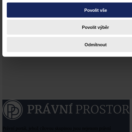
Povolit vše
Povolit výběr
Odmítnout
Právní portál, jehož cílovou skupinou jsou nejenom právní