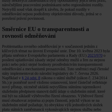
mzdy některých zaměstnanců byly opodstatněny jejich delší praxí,
náročnějšími pracovními podmínkami nebo regionálními rozdíly.
Nejvyšší soud však dospěl k závěru, že pokud rozdíly v
odměňování nejsou podloženy objektivními důvody, jedná se o
porušení právní povinnosti.
Směrnice EU o transparentnosti a
rovnosti odměňování
Problematika rovného odměňování je v současnosti jedním z
klíčových témat na úrovni Evropské unie. Dne 10. května 2023 byla
přijata směrnice Evropského parlamentu a Rady (EU)
2023/970
o
posílení uplatňování zásady stejné odměny mužů a žen za stejnou
práci nebo práci stejné hodnoty prostřednictvím transparentnosti
odměňování a mechanismů prosazování. Tuto směrnici mají členské
státy implementovat do národní legislativy do 7. června 2026.
Například v
§ 24 odst. 8
zákona o státní službě (zákon č. 234/2014
Sb.) je poměrně nově vloženo ustanovení, které částečně reflektuje
nový přístup, nicméně ukládá nejvyššímu státnímu tajemníkovi
služebním předpisem stanovit další údaje o služebním místě, které
má být na základě výběrového řízení obsazeno. Výběrové řízení
musí obsahovat zejména a) popis činností, jejichž výkon se na
služebním místě požaduje, b) obvyklou výši jednotlivých složek
platu státních zaměstnanců vykonávajících stejnou službu nebo