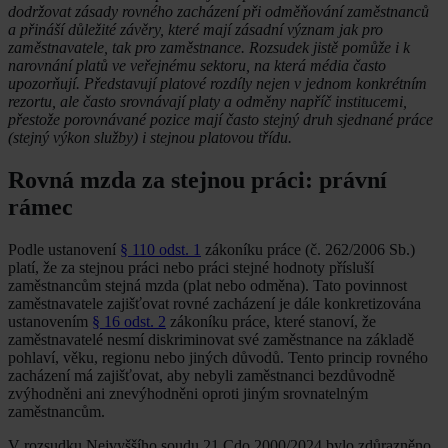
dodržovat zásady rovného zacházení při odměňování zaměstnanců
a přináší důležité závěry, které mají zásadní význam jak pro
zaměstnavatele, tak pro zaměstnance. Rozsudek jistě pomůže i k
narovnání platů ve veřejnému sektoru, na která média často
upozorňují. Představují platové rozdíly nejen v jednom konkrétním
rezortu, ale často srovnávají platy a odměny napříč institucemi,
přestože porovnávané pozice mají často stejný druh sjednané práce
(stejný výkon služby) i stejnou platovou třídu.
Rovná mzda za stejnou práci: právní
rámec
Podle ustanovení
§ 110 odst. 1
zákoníku práce (č. 262/2006 Sb.)
platí, že za stejnou práci nebo práci stejné hodnoty přísluší
zaměstnancům stejná mzda (plat nebo odměna). Tato povinnost
zaměstnavatele zajišťovat rovné zacházení je dále konkretizována
ustanovením
§ 16 odst. 2
zákoníku práce, které stanoví, že
zaměstnavatelé nesmí diskriminovat své zaměstnance na základě
pohlaví, věku, regionu nebo jiných důvodů. Tento princip rovného
zacházení má zajišťovat, aby nebyli zaměstnanci bezdůvodně
zvýhodněni ani znevýhodněni oproti jiným srovnatelným
zaměstnancům.
V rozsudku Nejvyššího soudu 21 Cdo 2000/2024 bylo zdůrazněno,