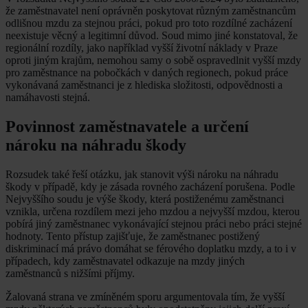
že zaměstnavatel není oprávněn poskytovat různým zaměstnancům
odlišnou mzdu za stejnou práci, pokud pro toto rozdílné zacházení
neexistuje věcný a legitimní důvod. Soud mimo jiné konstatoval, že
regionální rozdíly, jako například vyšší životní náklady v Praze
oproti jiným krajům, nemohou samy o sobě ospravedlnit vyšší mzdy
pro zaměstnance na pobočkách v daných regionech, pokud práce
vykonávaná zaměstnanci je z hlediska složitosti, odpovědnosti a
namáhavosti stejná.
Povinnost zaměstnavatele a určení
nároku na náhradu škody
Rozsudek také řeší otázku, jak stanovit výši nároku na náhradu
škody v případě, kdy je zásada rovného zacházení porušena. Podle
Nejvyššího soudu je výše škody, která postiženému zaměstnanci
vznikla, určena rozdílem mezi jeho mzdou a nejvyšší mzdou, kterou
pobírá jiný zaměstnanec vykonávající stejnou práci nebo práci stejné
hodnoty. Tento přístup zajišťuje, že zaměstnanec postižený
diskriminací má právo domáhat se férového doplatku mzdy, a to i v
případech, kdy zaměstnavatel odkazuje na mzdy jiných
zaměstnanců s nižšími příjmy.
Žalovaná strana ve zmíněném sporu argumentovala tím, že vyšší