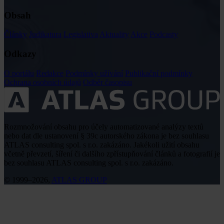
Obsah
Články
Judikatura
Legislativa
Aktuality
Akce
Podcasty
Odkazy
O portálu
Redakce
Podmínky užívání
Publikační podmínky
Ochrana osobních údajů
Odběr časopisu
Rozmnožování obsahu pro účely automatizované analýzy textů
nebo dat dle ustanovení § 39c autorského zákona je bez souhlasu
ATLAS consulting spol. s r.o. zakázáno. Jakékoli užití obsahu
včetně převzetí, šíření či dalšího zpřístupňování článků a fotografií je
bez souhlasu ATLAS consulting spol. s r.o. zakázáno.
© 1999–2026,
ATLAS GROUP