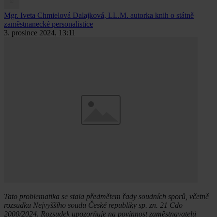
Mgr. Iveta Chmielová Dalajková, LL.M.
autorka knih o státně
zaměstnanecké personalistice
3. prosince 2024, 13:11
Tato problematika se stala předmětem řady soudních sporů, včetně
rozsudku Nejvyššího soudu České republiky sp. zn. 21 Cdo
2000/2024. Rozsudek upozorňuje na povinnost zaměstnavatelů