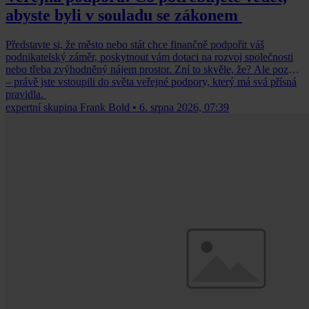
abyste byli v souladu se zákonem
Představte si, že město nebo stát chce finančně podpořit váš
podnikatelský záměr, poskytnout vám dotaci na rozvoj společnosti
nebo třeba zvýhodněný nájem prostor. Zní to skvěle, že? Ale pozor
– právě jste vstoupili do světa veřejné podpory, který má svá přísná
pravidla.
expertní skupina Frank Bold
•
6. srpna 2026, 07:39