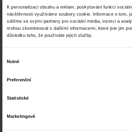
K personalizaci obsahu a reklam, poskytování funkcí sociáln
návštěvnosti využíváme soubory cookie. Informace o tom, j
sdílíme se svými partnery pro sociální média, inzerci a analý
mohou zkombinovat s dalšími informacemi, které jste jim posk
důsledku toho, že používáte jejich služby.
Články
Kdy je možné sáhnout po jinak
Výběr
Nutné
souhlasu
urážlivých označeních?
Tento článek shrnuje nedávný rozsudek Evropského soudu pro
Preferenční
lidská práva (ESLP) v kauze Mortensen proti Dánsku, který může
sehrát roli v dalším řešení obdobných případů na ochranu osobnosti,
zejména pokud se jedná o působení na sociálních sítích,
Statistické
předchozího jednání poškozeného a reálných základů pro hodnotící
úsudek.
Kolektiv autorů
•
3. srpna 2026, 07:37
Marketingové