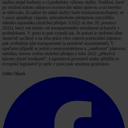
službu stejné hodnoty a c) podmínky výkonu služby. Nadšení, které
po vložení tohoto odstavce rezonovalo státní správou a od kterého
se slibovalo, že nábor do státní služby bude konkurenceschopný, se
v praxi uplatňuje vágním, nekonkrétním předpisem nejvyššího
státního tajemníka (služební předpis 3/2022 ze dne 20. prosince
2022), který má daleko od transparentního seznámení uchazeče s
podmínkami. V praxi to pak vypadá tak, že pokud je služební úřad
skutečně zacílený a na trhu práce chce oslovit potenciální zájemce,
pak zveřejňuje plat transparentně (a poměrně srozumitelně). V
opačném případě se jedná o nesrozumitelnou a „zastřenou“ platovou
nabídku, kterou ovšem služební předpis z roku 2022 „přikrývá
hávem chytré horákyně“. Legislativní prvenství snahy přiblížit se
evropské legislativě je spíše v praxi pak smutnou groteskou.
Sdílet článek