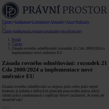
Články
•
Judikatura
•
Legislativa
•
Aktuality
•
Akce
•
Podcasty
Články
Judikatura
Legislativa
Aktuality
Akce
Podcasty
Portál
Články
Zásada rovného odměňování: rozsudek 21 Cdo 2000/2024 a
implementace nové směrnice EU
Zásada rovného odměňování: rozsudek 21
Cdo 2000/2024 a implementace nové
směrnice EU
Zásada rovného odměňování za stejnou práci nebo práci stejné
hodnoty je jedním z klíčových principů pracovního práva, který
chrání práva zaměstnanců a zajišťuje férové zacházení. Je tomu ale
skutečně tak?