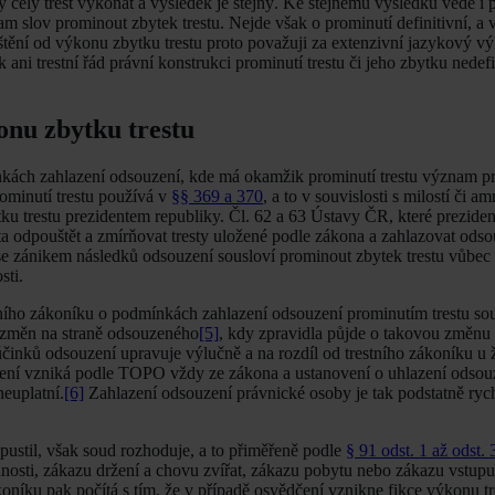
celý trest vykonat a výsledek je stejný. Ke stejnému výsledku vede i
am slov prominout zbytek trestu. Nejde však o prominutí definitivní, a 
tění od výkonu zbytku trestu proto považuji za extenzivní jazykový vý
 ani trestní řád právní konstrukci prominutí trestu či jeho zbytku nedef
nu zbytku trestu
ách zahlazení odsouzení, kde má okamžik prominutí trestu význam pr
rominutí trestu používá v
§§ 369 a 370
, a to v souvislosti s milostí či am
u trestu prezidentem republiky. Čl. 62 a 63 Ústavy ČR, které preziden
ta odpouštět a zmírňovat tresty uložené podle zákona a zahlazovat odso
 se zánikem následků odsouzení sousloví prominout zbytek trestu vůbec 
sti.
ního zákoníku o podmínkách zahlazení odsouzení prominutím trestu s
 změn na straně odsouzeného
[5]
, kdy zpravidla půjde o takovou změnu
inků odsouzení upravuje výlučně a na rozdíl od trestního zákoníku u 
zení vzniká podle TOPO vždy ze zákona a ustanovení o uhlazení odsou
euplatní.
[6]
Zahlazení odsouzení právnické osoby je tak podstatně rychl
pustil, však soud rozhoduje, a to přiměřeně podle
§ 91 odst. 1 až odst. 
osti, zákazu držení a chovu zvířat, zákazu pobytu nebo zákazu vstupu
koníku pak počítá s tím, že v případě osvědčení vznikne fikce výkonu tr