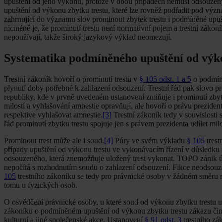
upuštění od jeho výkonu, protože v obou případech nemusí odsouzený 
upuštění od výkonu zbytku trestu, které lze rovněž podřadit pod význ
zahrnující do významu slov prominout zbytek trestu i podmíněné upuš
nicméně je, že prominutí trestu není normativní pojem a trestní zákoník
nepoužívají, takže široký jazykový výklad neomezují.
Systematika podmíněného upuštění od výko
Trestní zákoník hovoří o prominutí trestu v
§ 105 odst. 1 a 5
o podmínk
plynutí doby potřebné k zahlazení odsouzení. Trestní řád pak slovo p
republiky, kde v prvně uvedeném ustanovení zmiňuje i prominutí zbytk
milostí a vyhlašování amnestie opravňují, ale hovoří o právu preziden
respektive vyhlašovat amnestie.
[3]
Trestní zákoník tedy v souvislosti
řád prominutí zbytku trestu spojuje jen s právem prezidenta udílet milo
Prominout trest může ale i soud.
[4]
Púry ve svém výkladu
§ 105
trest
případy upuštění od výkonu trestu ve vykonávacím řízení v důsledku
odsouzeného, která znemožňuje uložený trest vykonat. TOPO zánik úč
nepočítá s rozhodnutím soudu o zahlazení odsouzení. Fikce neodsou
105
trestního zákoníku se tedy pro právnické osoby v žádném směru n
tomu u fyzických osob.
O osvědčení právnické osoby, u které soud od výkonu zbytku trestu u
zákoníku o podmíněném upuštění od výkonu zbytku trestu zákazu činn
kulturní a jiné společenské akce. Ustanovení
§ 91 odst. 3
trestního zá