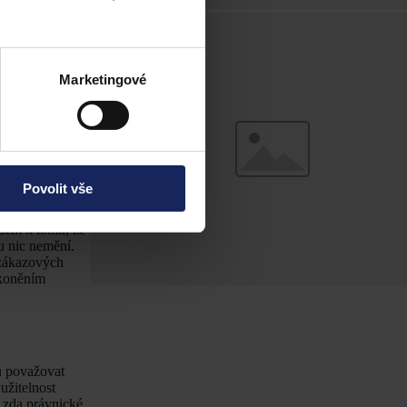
souzení
současně tvrdit,
saný problém
Marketingové
vzniknout ani u
ožnost obnovení
rozhodnout
ýkonu zbytku
dnutí o
Povolit vše
edem k tomu, že
u nic nemění.
 zákazových
ákoněním
u považovat
užitelnost
 zda právnické