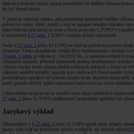
žádosti právnické osoby, upustí podmíněně od dalšího výkonu trestu a 
by byl zbytek trestu.
V praxi se objevuje otázka, zda podmíněné prominutí dalšího výkonu t
právnické osoby vůbec zlepší, a zda ho naopak nemůže dokonce zhor
odpovědnosti právnických osob a řízení proti nim („TOPO“) o podmí
k ustanovení
§ 27 odst. 1
TOPO o zániku účinků odsouzení.
Podle
§ 27 odst. 1
písm. b) TOPO se totiž na právnickou osobu hledí,
prominut.
Tímto okamžikem vzniká fikce bezúhonnosti a dochází k vý
74 odst. 1 písm. a)
zákona č. 134/2016 Sb., o zadávání veřejných zak
veřejných zakázek, přičemž zadavatelé mohou bezúhonnost vyžadovat
výkonu zbytku trestu zákazu plnění veřejných zakázek a účasti ve veř
zakázky soutěžit nemůže, protože jí ze zadávacích řízení nadále vyřazu
podmíněném upuštění od výkonu zbytku trestu zkušební dobu delší, n
horší, protože účinky jejího odsouzení budou trvat po celou zkušební
Cílem dalšího textu proto je vyložit vztah obou zmíněných ustanoven
27 odst. 1
písm. b) TOPO podřazovat i podmíněné upuštění od výkonu
Jazykový výklad
Zákonodárce v
§ 27 odst. 1
písm. b) TOPO spojil zánik účinků odsou
jasnou odpověď na položenou otázku nepřináší, ani nemůže přinést.
[2