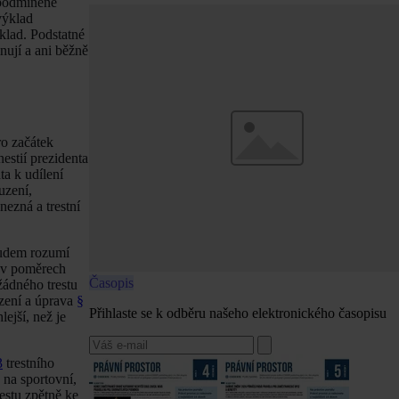
 podmíněné
výklad
klad. Podstatné
inují a ani běžně
o začátek
nestií prezidenta
ta k udílení
uzení,
nezná a trestní
oudem rozumí
 v poměrech
Časopis
žádného trestu
zení a úprava
§
Přihlaste se k odběru našeho elektronického časopisu
ejší, než je
3
trestního
 na sportovní,
estu zpětně ke