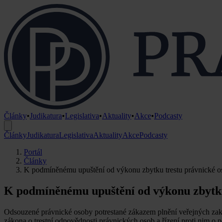
Články
•
Judikatura
•
Legislativa
•
Aktuality
•
Akce
•
Podcasty
Články
Judikatura
Legislativa
Aktuality
Akce
Podcasty
Portál
Články
K podmíněnému upuštění od výkonu zbytku trestu právnické 
K podmíněnému upuštění od výkonu zbytku
Odsouzené právnické osoby potrestané zákazem plnění veřejných zaká
zákona o trestní odpovědnosti právnických osob a řízení proti nim o