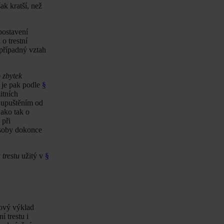
ak kratší, než
postavení
o trestní
případný vztah
o zbytek
 je pak podle
§
itních
 upuštěním od
jako tak o
 při
osoby dokonce
 trestu
užitý v
§
kový výklad
 trestu i