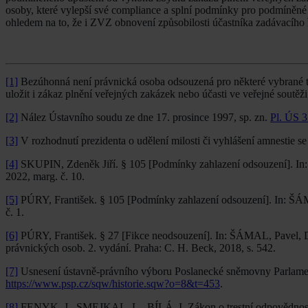
osoby, které vylepší své compliance a splní podmínky pro podmíněné 
ohledem na to, že i ZVZ obnovení způsobilosti účastníka zadávacího 
[1]
Bezúhonná není právnická osoba odsouzená pro některé vybrané tre
uložit i zákaz plnění veřejných zakázek nebo účasti ve veřejné soutěž
[2]
Nález Ústavního soudu ze dne 17. prosince 1997, sp. zn.
Pl. ÚS 3
[3]
V rozhodnutí prezidenta o udělení milosti či vyhlášení amnestie se
[4]
SKUPIN, Zdeněk Jiří. § 105 [Podmínky zahlazení odsouzení]. In: Š
2022, marg. č. 10.
[5]
PÚRY, František. § 105 [Podmínky zahlazení odsouzení]. In: ŠÁMA
č. 1.
[6]
PÚRY, František. § 27 [Fikce neodsouzení]. In: ŠÁMAL, Pavel,
právnických osob. 2. vydání. Praha: C. H. Beck, 2018, s. 542.
[7]
Usnesení ústavně-právního výboru Poslanecké sněmovny Parlamen
https://www.psp.cz/sqw/historie.sqw?o=8&t=453
.
[8]
FENYK, J., SMEJKAL, L., BÍLÁ, I. Zákon o trestní odpovědnosti 