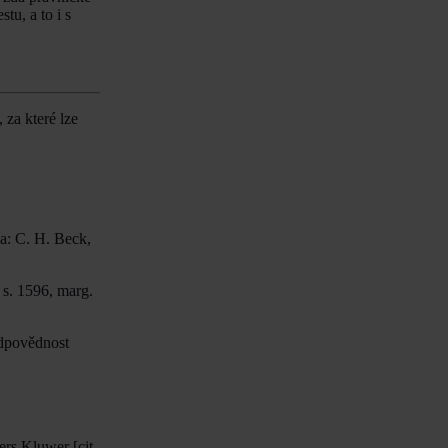
u, a to i s
za které lze
a: C. H. Beck,
 s. 1596, marg.
dpovědnost
rs Kluwer [cit.