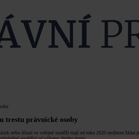
osoby
 trestu právnické osoby
zek nebo účasti ve veřejné soutěži mají od roku 2020 možnost žádat p
 podmíněné upuštění od výkonu zbytku trestu.