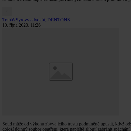
Tomáš Syrový
advokát, DENTONS
10. října 2023, 11:26
Soud může od výkonu zbývajícího trestu podmíněně upustit, když ods
doloží účinný soubor opatření, která napříště slibují zabránit spáchá