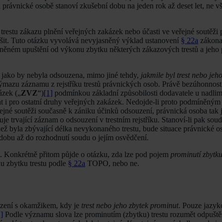
právnické osobě stanoví zkušební dobu na jeden rok až deset let, ne vš
restu zákazu plnění veřejných zakázek nebo účasti ve veřejné soutěži 
šit. Tuto otázku vyvolává nevyjasněný výklad ustanovení
§ 22a
zákona 
něném upuštění od výkonu zbytku některých zákazových trestů a jeho 
 jako by nebyla odsouzena, mimo jiné tehdy,
jakmile byl trest nebo jeh
mazu záznamu z rejstříku trestů právnických osob. Právě bezúhonnost
ázek („
ZVZ
“)
[1]
podmínkou základní způsobilosti dodavatele u nadlim
 i pro ostatní druhy veřejných zakázek. Nedojde-li proto podmíněným
ejné soutěži současně k zániku účinků odsouzení, právnická osoba tak 
je trvající záznam o odsouzení v trestním rejstříku. Stanoví-li pak soud
ež byla zbývající délka nevykonaného trestu, bude situace právnické 
 dobu až do rozhodnutí soudu o jejím osvědčení.
í. Konkrétně přitom půjde o otázku, zda lze pod pojem
prominutí zbytku
 zbytku trestu podle
§ 22a
TOPO, nebo ne.
zení s okamžikem, kdy je
trest nebo jeho zbytek prominut
. Pouze jazy
]
Podle významu slova lze prominutím (zbytku) trestu rozumět odpuštění