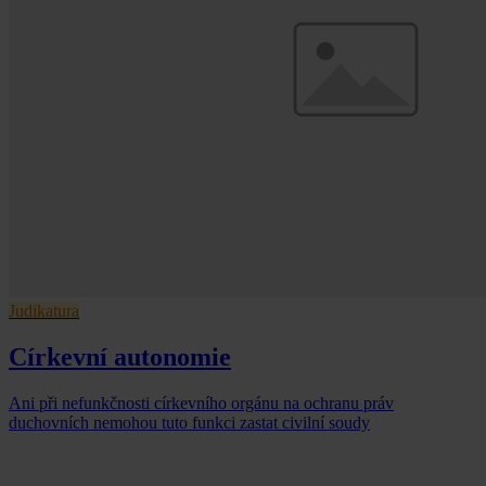
Judikatura
Církevní autonomie
Ani při nefunkčnosti církevního orgánu na ochranu práv
duchovních nemohou tuto funkci zastat civilní soudy