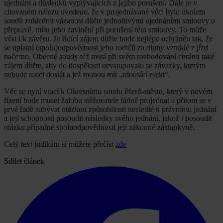
ujednání a důsledků vyplývajících z jejího porušení. Dále je v
citovaném nálezu uvedeno, že v projednávané věci bylo úkolem
soudů zohlednit vázanost dítěte jednotlivými ujednáními smlouvy o
přepravě, míru jeho zavinění při porušení této smlouvy. To může
vést i k závěru, že řídící zájem dítěte bude nejlépe ochráněn tak, že
se uplatní (spolu)odpovědnost jeho rodičů za dluhy vzniklé z jízd
načerno. Obecné soudy též musí při svém rozhodování chránit také
zájem dítěte, aby do dospělosti nevstupovalo se závazky, kterým
nebude moci dostát a jež mohou mít „rdousící efekt“.
Věc se nyní vrací k Okresnímu soudu Plzeň-město, který v novém
řízení bude muset žalobu stěžovatele řádně projednat a přitom se v
prvé řadě zabývat otázkou způsobilosti nezletilé k právnímu jednání
a její schopnosti posoudit následky svého jednání, jakož i posoudit
otázku případné spoluodpovědnosti její zákonné zástupkyně.
Celý text judikátu si můžete přečíst
zde
Sdílet článek