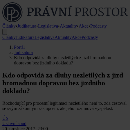
Články
•
Judikatura
•
Legislativa
•
Aktuality
•
Akce
•
Podcasty
Články
Judikatura
Legislativa
Aktuality
Akce
Podcasty
Portál
Judikatura
Kdo odpovídá za dluhy nezletilých z jízd hromadnou
dopravou bez jízdního dokladu?
Kdo odpovídá za dluhy nezletilých z jízd
hromadnou dopravou bez jízdního
dokladu?
Rozhodující pro procesní legitimaci nezletilého není to, zda cestoval
se svým zákonným zástupcem, ale jeho rozumová vyspělost.
ÚS
Ústavní soud
20. prosince 2017, 23:00