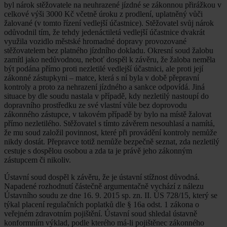
byl nárok stěžovatele na neuhrazené jízdné se zákonnou přirážkou v
celkové výši 3000 Kč včetně úroku z prodlení, uplatněný vůči
žalované (v tomto řízení vedlejší účastnice). Stěžovatel svůj nárok
odůvodnil tím, že tehdy jedenáctiletá vedlejší účastnice dvakrát
využila vozidlo městské hromadné dopravy provozované
stěžovatelem bez platného jízdního dokladu. Okresní soud žalobu
zamítl jako nedůvodnou, neboť dospěl k závěru, že žaloba neměla
být podána přímo proti nezletilé vedlejší účastnici, ale proti její
zákonné zástupkyni – matce, která s ní byla v době přepravní
kontroly a proto za nehrazení jízdného a sankce odpovídá. Jiná
situace by dle soudu nastala v případě, kdy nezletilý nastoupí do
dopravního prostředku ze své vlastní vůle bez doprovodu
zákonného zástupce, v takovém případě by bylo na místě žalovat
přímo nezletilého. Stěžovatel s tímto závěrem nesouhlasí a namítá,
že mu soud založil povinnost, které při provádění kontroly nemůže
nikdy dostát. Přepravce totiž nemůže bezpečně seznat, zda nezletilý
cestuje s dospělou osobou a zda ta je právě jeho zákonným
zástupcem či nikoliv.
Ústavní soud dospěl k závěru, že je ústavní stížnost důvodná.
Napadené rozhodnutí částečně argumentačně vychází z nálezu
Ústavního soudu ze dne 16. 9. 2015 sp. zn. II. ÚS 728/15, který se
týkal placení regulačních poplatků dle § 16a odst. 1 zákona o
veřejném zdravotním pojištění. Ústavní soud shledal ústavně
konformním výklad, podle kterého má-li pojištěnec zákonného