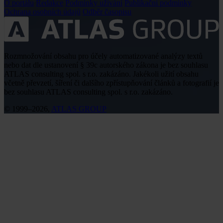
O portálu
Redakce
Podmínky užívání
Publikační podmínky
Ochrana osobních údajů
Odběr časopisu
Rozmnožování obsahu pro účely automatizované analýzy textů
nebo dat dle ustanovení § 39c autorského zákona je bez souhlasu
ATLAS consulting spol. s r.o. zakázáno. Jakékoli užití obsahu
včetně převzetí, šíření či dalšího zpřístupňování článků a fotografií je
bez souhlasu ATLAS consulting spol. s r.o. zakázáno.
© 1999–2026,
ATLAS GROUP