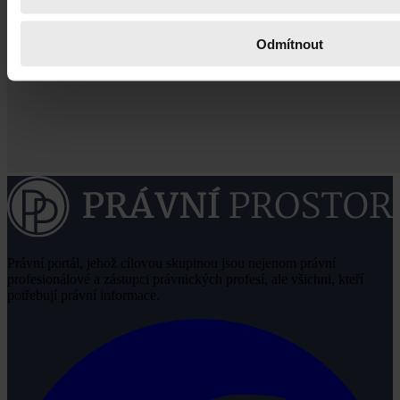
Odmítnout
Právní portál, jehož cílovou skupinou jsou nejenom právní
profesionálové a zástupci právnických profesí, ale všichni, kteří
potřebují právní informace.