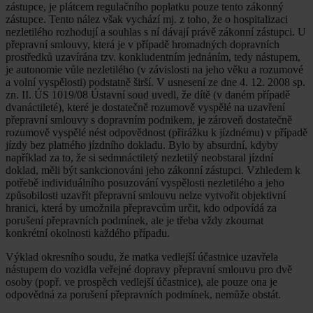
zástupce, je plátcem regulačního poplatku pouze tento zákonný
zástupce. Tento nález však vychází mj. z toho, že o hospitalizaci
nezletilého rozhodují a souhlas s ní dávají právě zákonní zástupci. U
přepravní smlouvy, která je v případě hromadných dopravních
prostředků uzavírána tzv. konkludentním jednáním, tedy nástupem,
je autonomie vůle nezletilého (v závislosti na jeho věku a rozumové
a volní vyspělosti) podstatně širší. V usnesení ze dne 4. 12. 2008 sp.
zn. II. ÚS 1019/08 Ústavní soud uvedl, že dítě (v daném případě
dvanáctileté), které je dostatečně rozumově vyspělé na uzavření
přepravní smlouvy s dopravním podnikem, je zároveň dostatečně
rozumově vyspělé nést odpovědnost (přirážku k jízdnému) v případě
jízdy bez platného jízdního dokladu. Bylo by absurdní, kdyby
například za to, že si sedmnáctiletý nezletilý neobstaral jízdní
doklad, měli být sankcionováni jeho zákonní zástupci. Vzhledem k
potřebě individuálního posuzování vyspělosti nezletilého a jeho
způsobilosti uzavřít přepravní smlouvu nelze vytvořit objektivní
hranici, která by umožnila přepravcům určit, kdo odpovídá za
porušení přepravních podmínek, ale je třeba vždy zkoumat
konkrétní okolnosti každého případu.
Výklad okresního soudu, že matka vedlejší účastnice uzavřela
nástupem do vozidla veřejné dopravy přepravní smlouvu pro dvě
osoby (popř. ve prospěch vedlejší účastnice), ale pouze ona je
odpovědná za porušení přepravních podmínek, nemůže obstát.