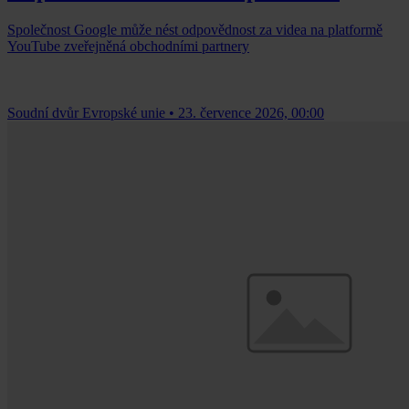
Společnost Google může nést odpovědnost za videa na platformě
YouTube zveřejněná obchodními partnery
Soudní dvůr Evropské unie
•
23. července 2026, 00:00