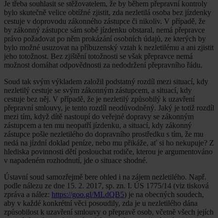
Je třeba souhlasit se stěžovatelem, že by během přepravní kontroly
bylo skutečně velice obtížné zjistit, zda nezletilá osoba bez jízdenky
cestuje v doprovodu zákonného zástupce či nikoliv. V případě, že
by zákonný zástupce sám sobě jízdenku obstaral, nemá přepravce
právo požadovat po něm prokázání osobních údajů, ze kterých by
bylo možné usuzovat na příbuzenský vztah k nezletilému a ani zjistit
jeho totožnost. Bez zjištění totožnosti se však přepravce nemá
možnost domáhat odpovědnosti za nedodržení přepravního řádu.
Soud tak svým výkladem založil podstatný rozdíl mezi situací, kdy
nezletilý cestuje se svým zákonným zástupcem, a situací, kdy
cestuje bez něj. V případě, že je nezletilý způsobilý k uzavření
přepravní smlouvy, je tento rozdíl neodůvodněný. Jaký je totiž rozdíl
mezi tím, když dítě nastoupí do veřejné dopravy se zákonným
zástupcem a ten mu neopatří jízdenku, a situací, kdy zákonný
zástupce pošle nezletilého do dopravního prostředku s tím, že mu
nedá na jízdní doklad peníze, nebo mu přikáže, ať si ho nekupuje? Z
hlediska povinnosti dětí poslouchat rodiče, kterou je argumentováno
v napadeném rozhodnutí, jde o situace shodné.
Ústavní soud samozřejmě bere ohled i na zájem nezletilého. Např.
podle nálezu ze dne 15. 2. 2017, sp. zn. I. ÚS 1775/14 (viz tisková
zpráva a nález:
https://goo.gl/MLdQB5
) je na obecných soudech,
aby v každé konkrétní věci posoudily, zda je u nezletilého dána
způsobilost k uzavření smlouvy o přepravě osob, včetně všech jejích