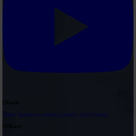
Obsah
Články
Judikatura
Legislativa
Aktuality
Akce
Podcasty
Odkazy