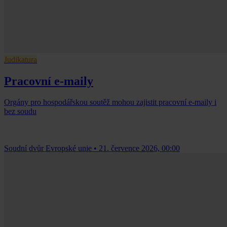
Judikatura
Pracovní e-maily
Orgány pro hospodářskou soutěž mohou zajistit pracovní e-maily i
bez soudu
Soudní dvůr Evropské unie
•
21. července 2026, 00:00