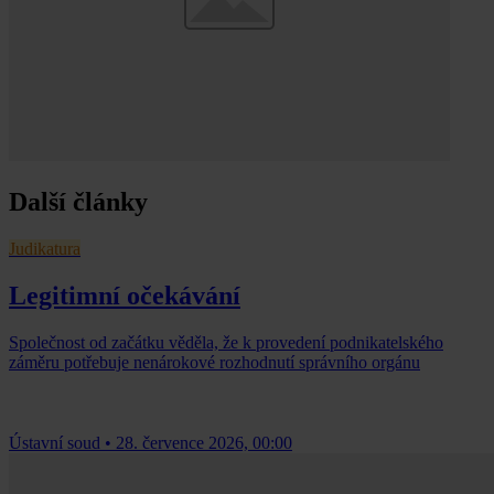
Další články
Judikatura
Legitimní očekávání
Společnost od začátku věděla, že k provedení podnikatelského
záměru potřebuje nenárokové rozhodnutí správního orgánu
Ústavní soud
•
28. července 2026, 00:00