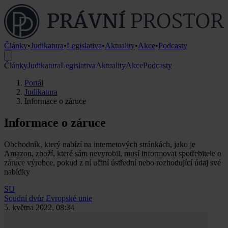
Články
•
Judikatura
•
Legislativa
•
Aktuality
•
Akce
•
Podcasty
Články
Judikatura
Legislativa
Aktuality
Akce
Podcasty
Portál
Judikatura
Informace o záruce
Informace o záruce
Obchodník, který nabízí na internetových stránkách, jako je
Amazon, zboží, které sám nevyrobil, musí informovat spotřebitele o
záruce výrobce, pokud z ní učiní ústřední nebo rozhodující údaj své
nabídky
SU
Soudní dvůr Evropské unie
5. května 2022, 08:34