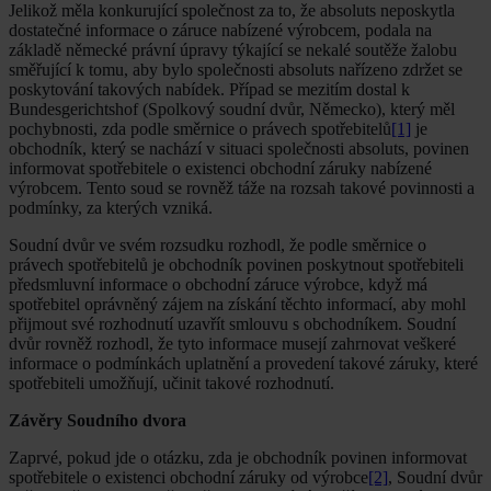
Jelikož měla konkurující společnost za to, že absoluts neposkytla
dostatečné informace o záruce nabízené výrobcem, podala na
základě německé právní úpravy týkající se nekalé soutěže žalobu
směřující k tomu, aby bylo společnosti absoluts nařízeno zdržet se
poskytování takových nabídek. Případ se mezitím dostal k
Bundesgerichtshof (Spolkový soudní dvůr, Německo), který měl
pochybnosti, zda podle směrnice o právech spotřebitelů
[1]
je
obchodník, který se nachází v situaci společnosti absoluts, povinen
informovat spotřebitele o existenci obchodní záruky nabízené
výrobcem. Tento soud se rovněž táže na rozsah takové povinnosti a
podmínky, za kterých vzniká.
Soudní dvůr ve svém rozsudku rozhodl, že podle směrnice o
právech spotřebitelů je obchodník povinen poskytnout spotřebiteli
předsmluvní informace o obchodní záruce výrobce, když má
spotřebitel oprávněný zájem na získání těchto informací, aby mohl
přijmout své rozhodnutí uzavřít smlouvu s obchodníkem. Soudní
dvůr rovněž rozhodl, že tyto informace musejí zahrnovat veškeré
informace o podmínkách uplatnění a provedení takové záruky, které
spotřebiteli umožňují, učinit takové rozhodnutí.
Závěry Soudního dvora
Zaprvé, pokud jde o otázku, zda je obchodník povinen informovat
spotřebitele o existenci obchodní záruky od výrobce
[2]
, Soudní dvůr