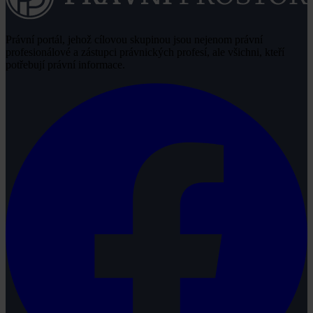
Právní portál, jehož cílovou skupinou jsou nejenom právní
profesionálové a zástupci právnických profesí, ale všichni, kteří
potřebují právní informace.