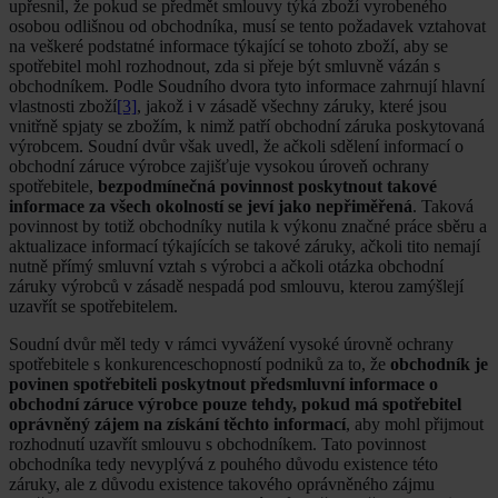
upřesnil, že pokud se předmět smlouvy týká zboží vyrobeného
osobou odlišnou od obchodníka, musí se tento požadavek vztahovat
na veškeré podstatné informace týkající se tohoto zboží, aby se
spotřebitel mohl rozhodnout, zda si přeje být smluvně vázán s
obchodníkem. Podle Soudního dvora tyto informace zahrnují hlavní
vlastnosti zboží
[3]
, jakož i v zásadě všechny záruky, které jsou
vnitřně spjaty se zbožím, k nimž patří obchodní záruka poskytovaná
výrobcem. Soudní dvůr však uvedl, že ačkoli sdělení informací o
obchodní záruce výrobce zajišťuje vysokou úroveň ochrany
spotřebitele,
bezpodmínečná povinnost poskytnout takové
informace za všech okolností se jeví jako nepřiměřená
. Taková
povinnost by totiž obchodníky nutila k výkonu značné práce sběru a
aktualizace informací týkajících se takové záruky, ačkoli tito nemají
nutně přímý smluvní vztah s výrobci a ačkoli otázka obchodní
záruky výrobců v zásadě nespadá pod smlouvu, kterou zamýšlejí
uzavřít se spotřebitelem.
Soudní dvůr měl tedy v rámci vyvážení vysoké úrovně ochrany
spotřebitele s konkurenceschopností podniků za to, že
obchodník je
povinen spotřebiteli poskytnout předsmluvní informace o
obchodní záruce výrobce pouze tehdy, pokud má spotřebitel
oprávněný zájem na získání těchto informací
, aby mohl přijmout
rozhodnutí uzavřít smlouvu s obchodníkem. Tato povinnost
obchodníka tedy nevyplývá z pouhého důvodu existence této
záruky, ale z důvodu existence takového oprávněného zájmu