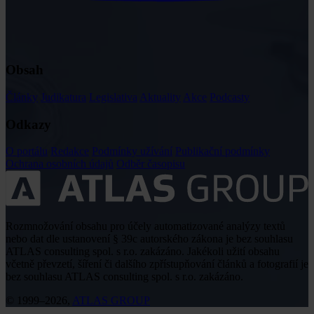
Obsah
Články
Judikatura
Legislativa
Aktuality
Akce
Podcasty
Odkazy
O portálu
Redakce
Podmínky užívání
Publikační podmínky
Ochrana osobních údajů
Odběr časopisu
Rozmnožování obsahu pro účely automatizované analýzy textů
nebo dat dle ustanovení § 39c autorského zákona je bez souhlasu
ATLAS consulting spol. s r.o. zakázáno. Jakékoli užití obsahu
včetně převzetí, šíření či dalšího zpřístupňování článků a fotografií je
bez souhlasu ATLAS consulting spol. s r.o. zakázáno.
© 1999–2026,
ATLAS GROUP