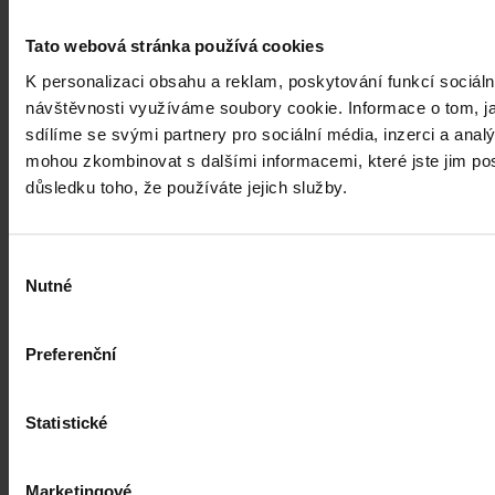
Tato webová stránka používá cookies
K personalizaci obsahu a reklam, poskytování funkcí sociáln
návštěvnosti využíváme soubory cookie. Informace o tom, j
sdílíme se svými partnery pro sociální média, inzerci a analý
mohou zkombinovat s dalšími informacemi, které jste jim posk
důsledku toho, že používáte jejich služby.
Judikatura
Výběr
Veřejný odpor vs legitimní očekávání
Nutné
souhlasu
investora
Preferenční
Investiční očekávání nemůže mít přednost před demokratickým
výkonem samosprávy
Statistické
Mgr. Martin Eliášek
•
8. července 2026, 00:00
Marketingové