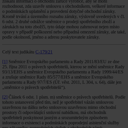
získání informací o obchodní záruce výrobce, aby se mohl
rozhodnout, zda uzavře smlouvu s obchodníkem, veškeré informace
o podmínkách uplatnění a provedení dotyčné obchodní záruky.
Kromě trvání a územního rozsahu záruky, výslovně uvedených v čl.
6 odst. 2 druhé odrážce směrnice o prodeji spotřebního zboží a
zárukách na toto zboží5, tyto údaje mohou zahrnovat nejen místo
opravy v případě poškození nebo případná omezení záruky, ale také,
podle okolností, jméno a adresu poskytovatele záruky.
Celý text judikátu
C-179/21
[1]
Směrnice Evropského parlamentu a Rady 2011/83/EU ze dne
25. října 2011 o právech spotřebitelů, kterou se mění směrnice Rady
93/13/EHS a směrnice Evropského parlamentu a Rady 1999/44/ES
a zrušuje směrnice Rady 85/577/EHS a směrnice Evropského
parlamentu a Rady 97/7/ES (Úř. věst. 2011, L 304, s. 64), dále jen
„směrnice o právech spotřebitelů“).
[2]
Článek 6 odst. 1 písm. m) směrnice o právech spotřebitelů. Podle
tohoto ustanovení před tím, než je spotřebitel vázán smlouvou
uzavřenou na dálku nebo smlouvou uzavřenou mimo obchodní
prostory či odpovídající smluvní nabídkou, má obchodník
spotřebiteli poskytnout jasným a srozumitelným způsobem
informace o existenci a podmínkách poprodejní asistenční služby
pro zákazníky, poprodejních služeb a obchodních záruk.