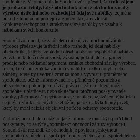
spotřebitele. V tomto ohledu Soudní dvůr upřesnil, že
tento zájem
je prokázán tehdy, když obchodník učiní z obchodní záruky
výrobce ústřední nebo rozhodující údaj své nabídky
, zejména
pokud z toho učiní prodejní argument tak, aby zlepšil
konkurenceschopnost a atraktivnost své nabídky ve vztahu k
nabídkám svých konkurentů.
Soudní dvůr dodal, že za účelem určení, zda obchodní záruka
výrobce představuje ústřední nebo rozhodující údaj nabídky
obchodníka, je třeba zohlednit obsah a obecné uspořádání nabídky
ve vztahu k dotčenému zboží, význam, pokud jde o argument
prodeje nebo reklamní argument, zmínku obchodní záruky výrobce,
místo, které tato zmínka zaujímá v nabídce, riziko omylu nebo
záměny, které by uvedená zmínka mohla vyvolat u průměrného
spotřebitele, běžně informovaného a přiměřeně pozorného a
obezřetného, pokud jde o různá práva na záruku, která může
spotřebitel uplatňovat, nebo skutečnou totožnost poskytovatele
záruky, přítomnost či nepřítomnost, v nabídce, vysvětlení týkajících
se jiných záruk spojených se zbožím, jakož i jakýkoli jiný prvek,
který by mohl založit objektivní potřebu ochrany spotřebitele.
Zadruhé, pokud jde o otázku, jaké informace musí být spotřebiteli
poskytnuty, co se týče „podmínek“ obchodní záruky výrobce4,
Soudní dvůr rozhodl, že obchodník je povinen poskytnout
spotřebiteli za účelem uspokojení oprávněného zájmu spotřebitele na