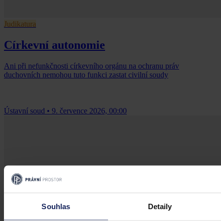
Judikatura
Církevní autonomie
Ani při nefunkčnosti církevního orgánu na ochranu práv
duchovních nemohou tuto funkci zastat civilní soudy
Ústavní soud
•
9. července 2026, 00:00
Souhlas
Detaily