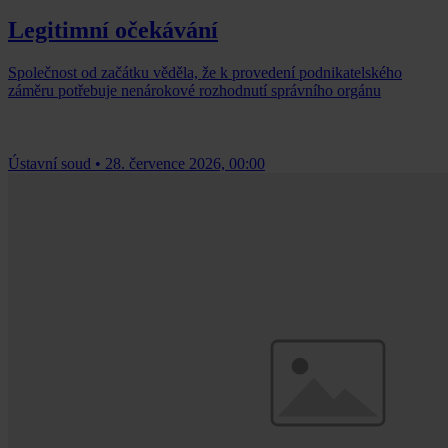
Legitimní očekávání
Společnost od začátku věděla, že k provedení podnikatelského
záměru potřebuje nenárokové rozhodnutí správního orgánu
Ústavní soud
•
28. července 2026, 00:00