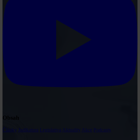
Obsah
Články
Judikatura
Legislativa
Aktuality
Akce
Podcasty