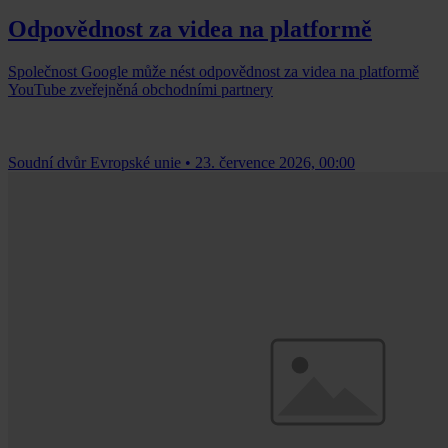
Odpovědnost za videa na platformě
Společnost Google může nést odpovědnost za videa na platformě
YouTube zveřejněná obchodními partnery
Soudní dvůr Evropské unie
•
23. července 2026, 00:00