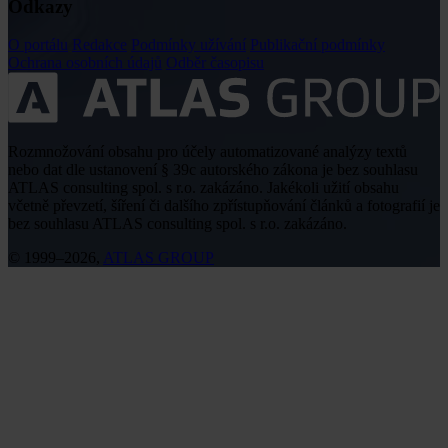
Odkazy
O portálu
Redakce
Podmínky užívání
Publikační podmínky
Ochrana osobních údajů
Odběr časopisu
Rozmnožování obsahu pro účely automatizované analýzy textů
nebo dat dle ustanovení § 39c autorského zákona je bez souhlasu
ATLAS consulting spol. s r.o. zakázáno. Jakékoli užití obsahu
včetně převzetí, šíření či dalšího zpřístupňování článků a fotografií je
bez souhlasu ATLAS consulting spol. s r.o. zakázáno.
© 1999–2026,
ATLAS GROUP