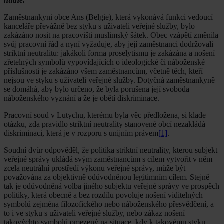
nutné.
Zaměstnankyni obce Ans (Belgie), která vykonává funkci vedoucí
kanceláře převážně bez styku s uživateli veřejné služby, bylo
zakázáno nosit na pracovišti muslimský šátek. Obec vzápětí změnila
svůj pracovní řád a nyní vyžaduje, aby její zaměstnanci dodržovali
striktní neutralitu: jakákoli forma proselytismu je zakázána a nošení
zřetelných symbolů vypovídajících o ideologické či náboženské
příslušnosti je zakázáno všem zaměstnancům, včetně těch, kteří
nejsou ve styku s uživateli veřejné služby. Dotyčná zaměstnankyně
se domáhá, aby bylo určeno, že byla porušena její svoboda
náboženského vyznání a že je obětí diskriminace.
Pracovní soud v Lutychu, kterému byla věc předložena, si klade
otázku, zda pravidlo striktní neutrality stanovené obcí nezakládá
diskriminaci, která je v rozporu s unijním právem
[1]
.
Soudní dvůr odpověděl, že politika striktní neutrality, kterou subjekt
veřejné správy ukládá svým zaměstnancům s cílem vytvořit v něm
zcela neutrální prostředí výkonu veřejné správy, může být
považována za objektivně odůvodněnou legitimním cílem. Stejně
tak je odůvodněná volba jiného subjektu veřejné správy ve prospěch
politiky, která obecně a bez rozdílu povoluje nošení viditelných
symbolů zejména filozofického nebo náboženského přesvědčení, a
to i ve styku s uživateli veřejné služby, nebo zákaz nošení
takovýchto symbolů omezený na situace, kdy k takovému styku