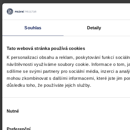
Judikatura
Veřejný odpor vs legitimní očekávání
Souhlas
Detaily
investora
Investiční očekávání nemůže mít přednost před demokratickým
Tato webová stránka používá cookies
výkonem samosprávy
K personalizaci obsahu a reklam, poskytování funkcí sociáln
návštěvnosti využíváme soubory cookie. Informace o tom, j
sdílíme se svými partnery pro sociální média, inzerci a analý
Mgr. Martin Eliášek
•
8. července 2026, 00:00
mohou zkombinovat s dalšími informacemi, které jste jim posk
důsledku toho, že používáte jejich služby.
Výběr
Nutné
souhlasu
Preferenční