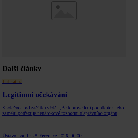
Další články
Judikatura
Legitimní očekávání
Společnost od začátku věděla, že k provedení podnikatelského
záměru potřebuje nenárokové rozhodnutí správního orgánu
Ústavní soud
•
28. července 2026, 00:00