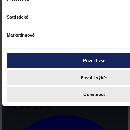
Statistické
Marketingové
Povolit vše
Povolit výběr
Odmítnout
Právní portál, jehož cílovou skupinou jsou nejenom právní
profesionálové a zástupci právnických profesí, ale všichni, kteří
potřebují právní informace.