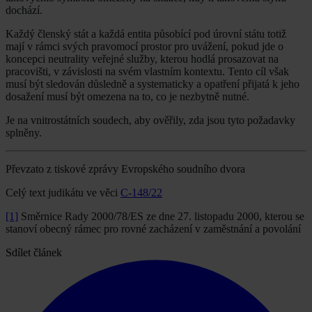
dochází.
Každý členský stát a každá entita působící pod úrovní státu totiž
mají v rámci svých pravomocí prostor pro uvážení, pokud jde o
koncepci neutrality veřejné služby, kterou hodlá prosazovat na
pracovišti, v závislosti na svém vlastním kontextu. Tento cíl však
musí být sledován důsledně a systematicky a opatření přijatá k jeho
dosažení musí být omezena na to, co je nezbytně nutné.
Je na vnitrostátních soudech, aby ověřily, zda jsou tyto požadavky
splněny.
Převzato z tiskové zprávy Evropského soudního dvora
Celý text judikátu ve věci
C-148/22
[1]
Směrnice Rady 2000/78/ES ze dne 27. listopadu 2000, kterou se
stanoví obecný rámec pro rovné zacházení v zaměstnání a povolání
Sdílet článek