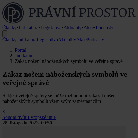
Články
•
Judikatura
•
Legislativa
•
Aktuality
•
Akce
•
Podcasty
Články
Judikatura
Legislativa
Aktuality
Akce
Podcasty
Portál
Judikatura
Zákaz nošení náboženských symbolů ve veřejné správě
Zákaz nošení náboženských symbolů ve
veřejné správě
Subjekt veřejné správy se může rozhodnout zakázat nošení
náboženských symbolů všem svým zaměstnancům
SU
Soudní dvůr Evropské unie
28. listopadu 2023, 09:50