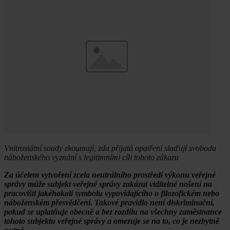
Vnitrostátní soudy zkoumají, zda přijatá opatření slaďují svobodu
náboženského vyznání s legitimními cíli tohoto zákazu
Za účelem vytvoření zcela neutrálního prostředí výkonu veřejné
správy může subjekt veřejné správy zakázat viditelné nošení na
pracovišti jakéhokoli symbolu vypovídajícího o filozofickém nebo
náboženském přesvědčení. Takové pravidlo není diskriminační,
pokud se uplatňuje obecně a bez rozdílu na všechny zaměstnance
tohoto subjektu veřejné správy a omezuje se na to, co je nezbytně