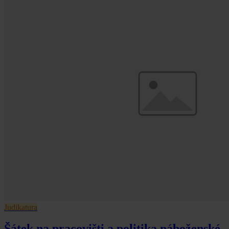
Judikatura
Šátek na pracovišti a politika náboženské