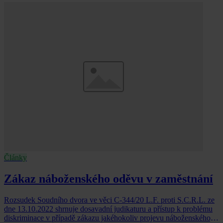
Články
Zákaz náboženského oděvu v zaměstnání
Rozsudek Soudního dvora ve věci C-344/20 L.F. proti S.C.R.L. ze
dne 13.10.2022 shrnuje dosavadní judikaturu a přístup k problému
diskriminace v případě zákazu jakéhokoliv projevu náboženského,