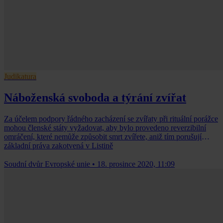
Judikatura
Náboženská svoboda a týrání zvířat
Za účelem podpory řádného zacházení se zvířaty při rituální porážce
mohou členské státy vyžadovat, aby bylo provedeno reverzibilní
omráčení, které nemůže způsobit smrt zvířete, aniž tím porušují
základní práva zakotvená v Listině
Soudní dvůr Evropské unie
•
18. prosince 2020, 11:09