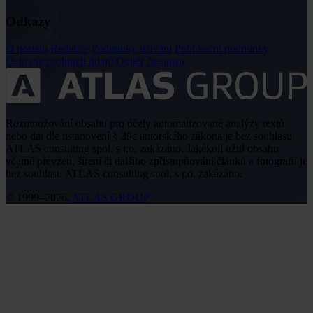
Odkazy
O portálu
Redakce
Podmínky užívání
Publikační podmínky
Ochrana osobních údajů
Odběr časopisu
Rozmnožování obsahu pro účely automatizované analýzy textů
nebo dat dle ustanovení § 39c autorského zákona je bez souhlasu
ATLAS consulting spol. s r.o. zakázáno. Jakékoli užití obsahu
včetně převzetí, šíření či dalšího zpřístupňování článků a fotografií je
bez souhlasu ATLAS consulting spol. s r.o. zakázáno.
© 1999–2026,
ATLAS GROUP