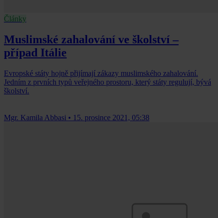
Články
Muslimské zahalování ve školství –
případ Itálie
Evropské státy hojně přijímají zákazy muslimského zahalování.
Jedním z prvních typů veřejného prostoru, který státy regulují, bývá
školství.
Mgr. Kamila Abbasi
•
15. prosince 2021, 05:38