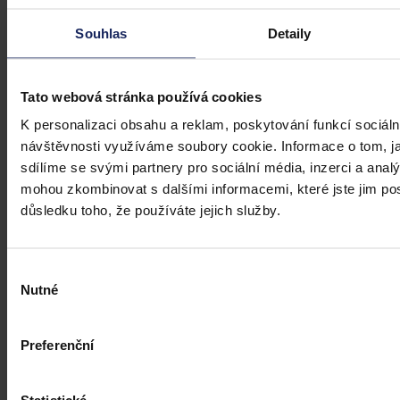
Souhlas
Detaily
Tato webová stránka používá cookies
K personalizaci obsahu a reklam, poskytování funkcí sociáln
návštěvnosti využíváme soubory cookie. Informace o tom, j
sdílíme se svými partnery pro sociální média, inzerci a analý
mohou zkombinovat s dalšími informacemi, které jste jim posk
důsledku toho, že používáte jejich služby.
Výběr
Nutné
souhlasu
Právní portál, jehož cílovou skupinou jsou nejenom právní
profesionálové a zástupci právnických profesí, ale všichni, kteří
Preferenční
potřebují právní informace.