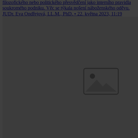
filozofického nebo politického přesvědčení jako interního pravidla
soukromého podniku. Věc se týkala nošení náboženského oděvu.
JUDr. Eva Ondřejová, LL.M., PhD.
•
22. května 2023, 11:19