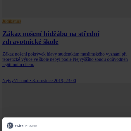
Judikatura
Zákaz nošení hidžábu na střední
zdravotnické škole
Zákaz nošení pokrývek hlavy studentkám muslimského vyznání při
teoretické výuce ve škole nebyl podle Nejvyššího soudu odůvodněn
legitimním cílem.
Nejvyšší soud
•
8. prosince 2019, 23:00