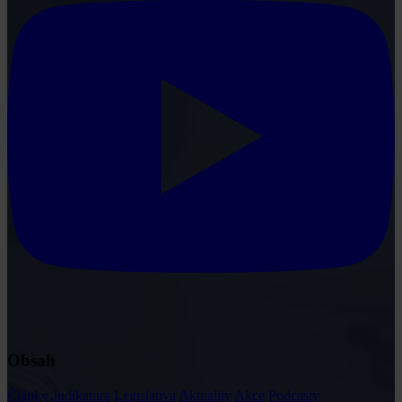
Obsah
Články
Judikatura
Legislativa
Aktuality
Akce
Podcasty