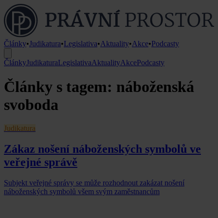
Články
•
Judikatura
•
Legislativa
•
Aktuality
•
Akce
•
Podcasty
Články
Judikatura
Legislativa
Aktuality
Akce
Podcasty
Články s tagem: náboženská
svoboda
Judikatura
Zákaz nošení náboženských symbolů ve
veřejné správě
Subjekt veřejné správy se může rozhodnout zakázat nošení
náboženských symbolů všem svým zaměstnancům