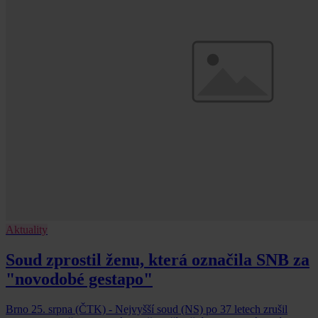
Aktuality
Soud zprostil ženu, která označila SNB za
"novodobé gestapo"
Brno 25. srpna (ČTK) - Nejvyšší soud (NS) po 37 letech zrušil