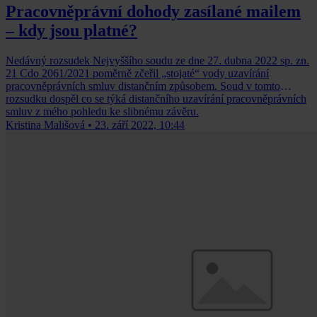
Pracovněprávní dohody zasílané mailem
– kdy jsou platné?
Nedávný rozsudek Nejvyššího soudu ze dne 27. dubna 2022 sp. zn.
21 Cdo 2061/2021 poměrně zčeřil „stojaté“ vody uzavírání
pracovněprávních smluv distančním způsobem. Soud v tomto
rozsudku dospěl co se týká distančního uzavírání pracovněprávních
smluv z mého pohledu ke slibnému závěru.
Kristina Mališová
•
23. září 2022, 10:44