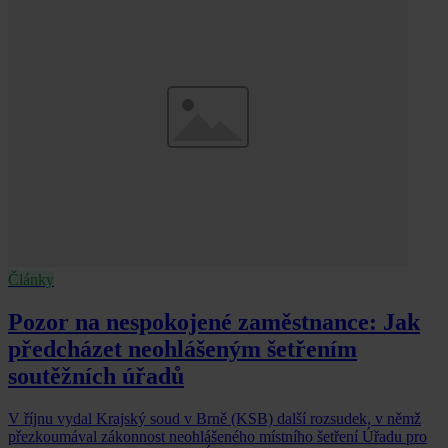
Články
Pozor na nespokojené zaměstnance: Jak
předcházet neohlášeným šetřením
soutěžních úřadů
V říjnu vydal Krajský soud v Brně (KSB) další rozsudek, v němž
přezkoumával zákonnost neohlášeného místního šetření Úřadu pro