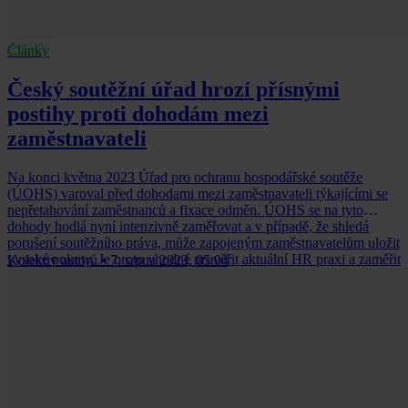
Články
Český soutěžní úřad hrozí přísnými
postihy proti dohodám mezi
zaměstnavateli
Na konci května 2023 Úřad pro ochranu hospodářské soutěže
(ÚOHS) varoval před dohodami mezi zaměstnavateli týkajícími se
nepřetahování zaměstnanců a fixace odměn. ÚOHS se na tyto
dohody hodlá nyní intenzivně zaměřovat a v případě, že shledá
porušení soutěžního práva, může zapojeným zaměstnavatelům uložit
vysoké pokuty. Je proto vhodné prověřit aktuální HR praxi a zaměřit
Kolektiv autorů
•
7. srpna 2023, 05:04
se na eliminaci případných rizik.