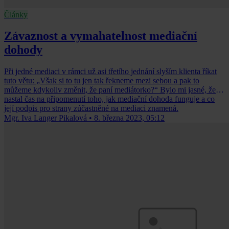
Články
Závaznost a vymahatelnost mediační
dohody
Při jedné mediaci v rámci už asi třetího jednání slyším klienta říkat
tuto větu: „Však si to tu jen tak řekneme mezi sebou a pak to
můžeme kdykoliv změnit, že paní mediátorko?“ Bylo mi jasné, že
nastal čas na připomenutí toho, jak mediační dohoda funguje a co
její podpis pro strany zúčastněné na mediaci znamená.
Mgr. Iva Langer Pikalová
•
8. března 2023, 05:12