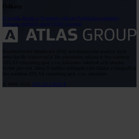
Odkazy
O portálu
Redakce
Podmínky užívání
Publikační podmínky
Ochrana osobních údajů
Odběr časopisu
Rozmnožování obsahu pro účely automatizované analýzy textů
nebo dat dle ustanovení § 39c autorského zákona je bez souhlasu
ATLAS consulting spol. s r.o. zakázáno. Jakékoli užití obsahu
včetně převzetí, šíření či dalšího zpřístupňování článků a fotografií je
bez souhlasu ATLAS consulting spol. s r.o. zakázáno.
© 1999–2026,
ATLAS GROUP