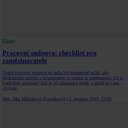
Články
Pracovní smlouva: checklist pro
zaměstnavatele
Dobrá pracovní smlouva by měla být dostatečně určitá, aby
předcházela sporům a nejasnostem ve vztahu se zaměstnanci. Co to
konkrétně znamená? Zde je 10 základních bodů, v nichž se v praxi
chybuje.
Mgr. Jitka Mihulková (Kmošková)
•
1. prosince 2019, 23:00