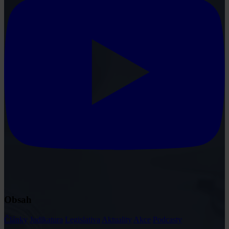
Obsah
Články
Judikatura
Legislativa
Aktuality
Akce
Podcasty