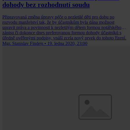
dohody bez rozhodnutí soudu
Připravovaná změna úpravy péče o nezletilé děti pro dobu po
rozvodu manželství tak, že by účastníkům byla dána možnost
upravit práva a povinnosti k nezletilým dětem formou notářského
zápisu či dokonce dnes preferovanou formou dohody účastníků s
úředně ověřenými podpisy, vnáší zcela nový prvek do tohoto řízení.
Mgr. Stanislav Findejs
•
19. ledna 2020, 23:00