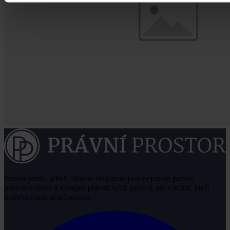
Právní portál, jehož cílovou skupinou jsou nejenom právní
profesionálové a zástupci právnických profesí, ale všichni, kteří
potřebují právní informace.