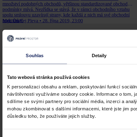
množství podobných obchodů, většinou standardizované obchodní
podmínky mívá. Nezřídka se stává, že v rámci obchodního vztahu
spolu smlouvu uzavírají strany, kde každá z nich má své obchodní
podmínky.
Mgr. Ondřej Pleva
•
28. října 2019, 23:00
Souhlas
Detaily
Tato webová stránka používá cookies
K personalizaci obsahu a reklam, poskytování funkcí sociáln
návštěvnosti využíváme soubory cookie. Informace o tom, j
sdílíme se svými partnery pro sociální média, inzerci a analý
mohou zkombinovat s dalšími informacemi, které jste jim posk
důsledku toho, že používáte jejich služby.