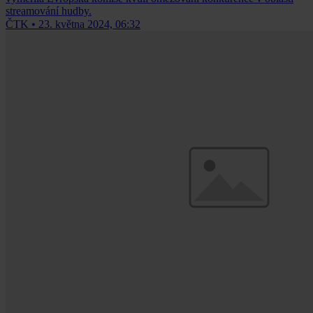
streamování hudby.
ČTK
•
23. května 2024, 06:32