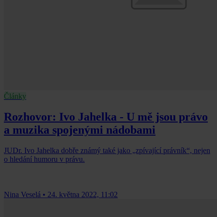
Články
Rozhovor: Ivo Jahelka - U mě jsou právo
a muzika spojenými nádobami
JUDr. Ivo Jahelka dobře známý také jako „zpívající právník“, nejen
o hledání humoru v právu.
Nina Veselá
•
24. května 2022, 11:02