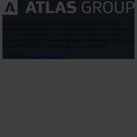
Rozmnožování obsahu pro účely automatizované analýzy textů
nebo dat dle ustanovení § 39c autorského zákona je bez souhlasu
ATLAS consulting spol. s r.o. zakázáno. Jakékoli užití obsahu
včetně převzetí, šíření či dalšího zpřístupňování článků a fotografií je
bez souhlasu ATLAS consulting spol. s r.o. zakázáno.
© 1999–2026,
ATLAS GROUP