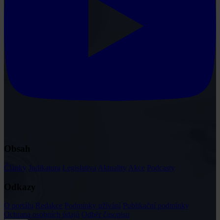
Obsah
Články
Judikatura
Legislativa
Aktuality
Akce
Podcasty
Odkazy
O portálu
Redakce
Podmínky užívání
Publikační podmínky
Ochrana osobních údajů
Odběr časopisu