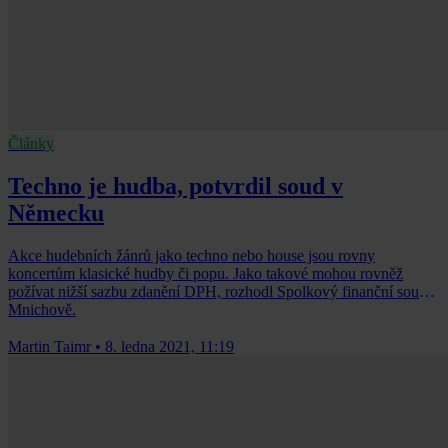
Články
Techno je hudba, potvrdil soud v
Německu
Akce hudebních žánrů jako techno nebo house jsou rovny
koncertům klasické hudby či popu. Jako takové mohou rovněž
požívat nižší sazbu zdanění DPH, rozhodl Spolkový finanční soud v
Mnichově.
Martin Taimr
•
8. ledna 2021, 11:19