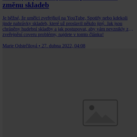
změnu skladeb
Je běžné, že umělci zveřejňují na YouTube, Spotify nebo kdekoli
jinde nahrávky skladeb, které už proslavil někdo jiný. Jak jsou
chráněny hudební skladby a jak postupovat, aby vám nevznikly ze
zveřejnění coveru problémy, najdete v tomto článku!
Marie Odstrčilová
•
27. dubna 2022, 04:08