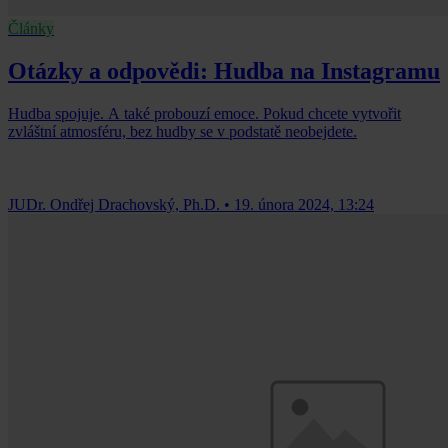
Články
Otázky a odpovědi: Hudba na Instagramu
Hudba spojuje. A také probouzí emoce. Pokud chcete vytvořit
zvláštní atmosféru, bez hudby se v podstatě neobejdete.
JUDr. Ondřej Drachovský, Ph.D.
•
19. února 2024, 13:24