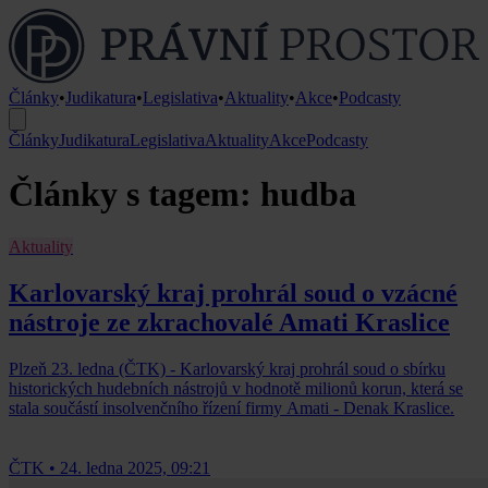
Články
•
Judikatura
•
Legislativa
•
Aktuality
•
Akce
•
Podcasty
Články
Judikatura
Legislativa
Aktuality
Akce
Podcasty
Články s tagem: hudba
Aktuality
Karlovarský kraj prohrál soud o vzácné
nástroje ze zkrachovalé Amati Kraslice
Plzeň 23. ledna (ČTK) - Karlovarský kraj prohrál soud o sbírku
historických hudebních nástrojů v hodnotě milionů korun, která se
stala součástí insolvenčního řízení firmy Amati - Denak Kraslice.
ČTK
•
24. ledna 2025, 09:21