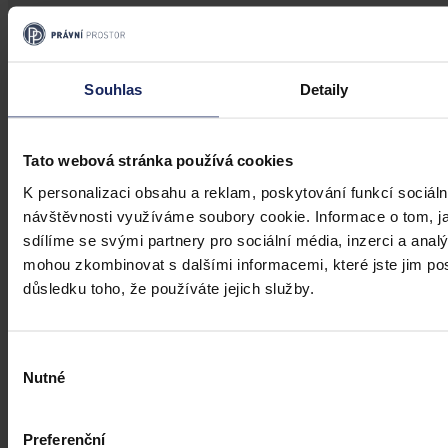
Souhlas
Detaily
Tato webová stránka používá cookies
K personalizaci obsahu a reklam, poskytování funkcí sociáln
návštěvnosti využíváme soubory cookie. Informace o tom, j
sdílíme se svými partnery pro sociální média, inzerci a analý
Právní portál, jehož cílovou skupinou jsou nejenom právní
mohou zkombinovat s dalšími informacemi, které jste jim posk
profesionálové a zástupci právnických profesí, ale všichni, kteří
důsledku toho, že používáte jejich služby.
potřebují právní informace.
Výběr
Nutné
souhlasu
Preferenční