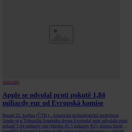
Aktuality
Apple se odvolal proti pokutě 1,84
miliardy eur od Evropská komise
Brusel 22. května (ČTK) - Americká technologická společnost
Apple se u Tribunálu Soudního dvora Evropské unie odvolala proti
pokutě 1,84 miliardy eur (zhruba 45,5 miliardy Kč), kterou firmě
vyměřila Evropská komise kvůli omezování konkurence v oblasti