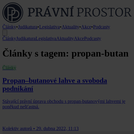
Články
•
Judikatura
•
Legislativa
•
Aktuality
•
Akce
•
Podcasty
Články
Judikatura
Legislativa
Aktuality
Akce
Podcasty
Články s tagem: propan-butan
Články
Propan–butanové lahve a svoboda
podnikání
Stávající právní úprava obchodu s propan-butanovými lahvemi je
poněkud nešťastná.
Kolektiv autorů
•
29. dubna 2022, 11:13