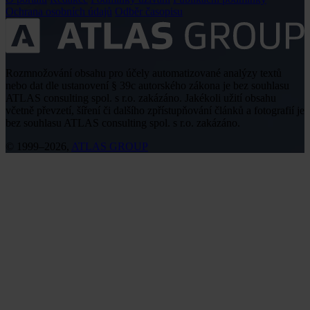
Ochrana osobních údajů
Odběr časopisu
Rozmnožování obsahu pro účely automatizované analýzy textů
nebo dat dle ustanovení § 39c autorského zákona je bez souhlasu
ATLAS consulting spol. s r.o. zakázáno. Jakékoli užití obsahu
včetně převzetí, šíření či dalšího zpřístupňování článků a fotografií je
bez souhlasu ATLAS consulting spol. s r.o. zakázáno.
© 1999–2026,
ATLAS GROUP