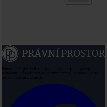
Právní portál, jehož cílovou skupinou jsou nejenom právní
profesionálové a zástupci právnických profesí, ale všichni, kteří
potřebují právní informace.