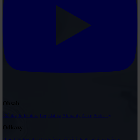
Obsah
Články
Judikatura
Legislativa
Aktuality
Akce
Podcasty
Odkazy
O portálu
Redakce
Podmínky užívání
Publikační podmínky