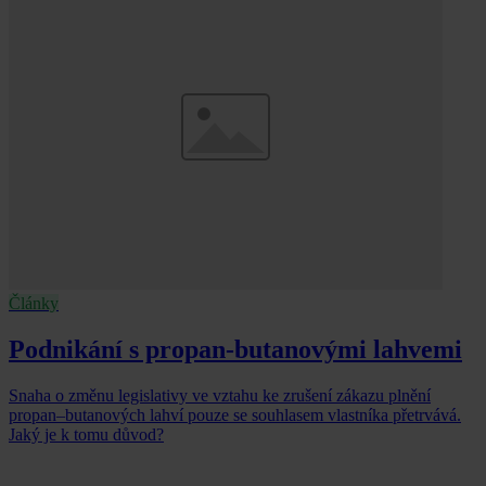
Články
Podnikání s propan-butanovými lahvemi
Snaha o změnu legislativy ve vztahu ke zrušení zákazu plnění
propan–butanových lahví pouze se souhlasem vlastníka přetrvává.
Jaký je k tomu důvod?