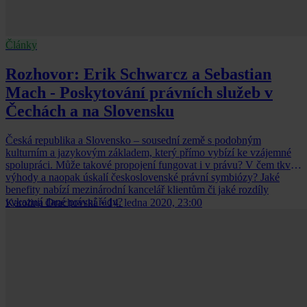
Články
Rozhovor: Erik Schwarcz a Sebastian
Mach - Poskytování právních služeb v
Čechách a na Slovensku
Česká republika a Slovensko – sousední země s podobným
kulturním a jazykovým základem, který přímo vybízí ke vzájemné
spolupráci. Může takové propojení fungovat i v právu? V čem tkví
výhody a naopak úskalí československé právní symbiózy? Jaké
benefity nabízí mezinárodní kancelář klientům či jaké rozdíly
vykazují dané právní řády?
Karolina Drachovská
•
14. ledna 2020, 23:00