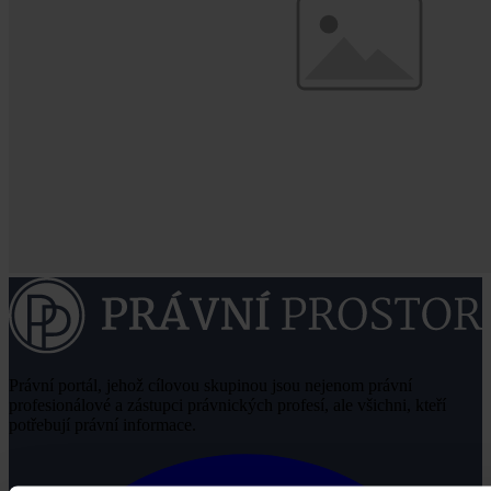
Právní portál, jehož cílovou skupinou jsou nejenom právní
profesionálové a zástupci právnických profesí, ale všichni, kteří
potřebují právní informace.