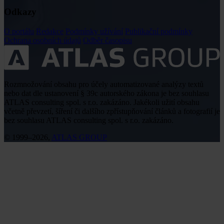
Odkazy
O portálu
Redakce
Podmínky užívání
Publikační podmínky
Ochrana osobních údajů
Odběr časopisu
Rozmnožování obsahu pro účely automatizované analýzy textů
nebo dat dle ustanovení § 39c autorského zákona je bez souhlasu
ATLAS consulting spol. s r.o. zakázáno. Jakékoli užití obsahu
včetně převzetí, šíření či dalšího zpřístupňování článků a fotografií je
bez souhlasu ATLAS consulting spol. s r.o. zakázáno.
© 1999–2026,
ATLAS GROUP