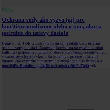
Články
Ochrana vody ako výzva (aj) pre
konštitucionalizmus alebo o tom, ako sa
potrubie do ústavy dostalo
Úprava v čl. 4 ods. 2 Ústavy Slovenskej republiky, tzv. ústavná
ochrana vody, a reakcia Európskej komisie na ňu vytvára vhodnú
kulisu pre prepojenie myšlienok, ktoré som doteraz prezentoval len
v samostatných príspevkoch. Sú to úvahy o predmete ústavnej
úpravy, jeho extenzite a intenzite, o materiálnom jadre ústavy a o
vnútornej materiálnej hierarchii ústavných noriem. Príspevok
doc. JUDr. Boris Balog, Ph.D.
•
19. března 2017, 23:00
predstavuje pokus o prepojenie týchto tém cez vodu.