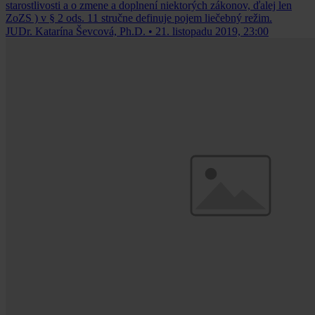
starostlivosti a o zmene a doplnení niektorých zákonov, ďalej len
ZoZS ) v § 2 ods. 11 stručne definuje pojem liečebný režim.
JUDr. Katarína Ševcová, Ph.D.
•
21. listopadu 2019, 23:00