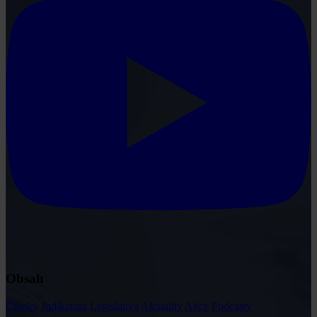
Obsah
Články
Judikatura
Legislativa
Aktuality
Akce
Podcasty