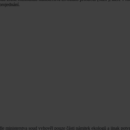
projednání.
 ministerstva soud vyhověl pouze části námitek ekologů a jinak potvrd