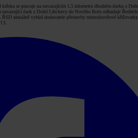
d loňska se pracuje na navazujícím 1,5 kilometru dlouhém úseku z Dub
 navazující úsek z Dolní Libchavy do Nového Boru odhaduje Ředitelstv
029. ŘSD aktuálně vybírá dodavatele přestavby mimoúrovňové křižovatk
/13.