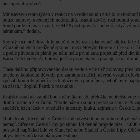
postupoval správně.
Ministerstvo tento týden v reakci na verdikt soudu zrušilo rozhodnutí
pouze nápravy uvedených nedostatků, ostatní závěry rozhodnutí soud
Soud podle ní jinak uznal, že MŽP postupovalo správně, když výjimk
námitkám,” dodala.
Sporný více než deset kilometrů dlouhý úsek plánované silnice I/9 z
výrazně odlehčit přetížené spojnici mezi Novým Borem a Českou Lípo
a podle původních plánů po něm měla první auta projet už před devíti 
Bárta (Věci veřejné), hotová je část první etapy a pracuje se na druhé.
Trasa dalšího připravovaného úseku vede z více než poloviny přes ú
uvedeny konkrétní důvody pro zamítnutí našich návrhů vysadit dřevin
způsob kontroly plnění všech uložených podmínek, neboť byly napojeny
za zásah,” doplnil Patrik k rozsudku.
Krajský soud ale zamítl bod s námitkami, že přeložka nepředstavuje 
druhů rostlin a živočichů. “Podle názoru soudu přeložka silnice I/9 za
znečišťujících látek v ovzduší a intenzity hluku, zejména v České Líp
O obchvatu, který měl v České Lípě odvést dopravu mimo obydlená úze
nemají. Středem České Lípy po silnici I/9 denně projede přes 14.000 
postavili například lidé ve Slunečné nebo Skalici u České Lípy. Obáva
obyvatele v blízkosti plánované silnice.