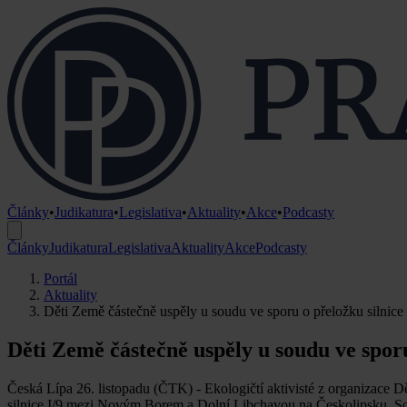
Články
•
Judikatura
•
Legislativa
•
Aktuality
•
Akce
•
Podcasty
Články
Judikatura
Legislativa
Aktuality
Akce
Podcasty
Portál
Aktuality
Děti Země částečně uspěly u soudu ve sporu o přeložku silnice
Děti Země částečně uspěly u soudu ve sporu
Česká Lípa 26. listopadu (ČTK) - Ekologičtí aktivisté z organizace 
silnice I/9 mezi Novým Borem a Dolní Libchavou na Českolipsku. Soud