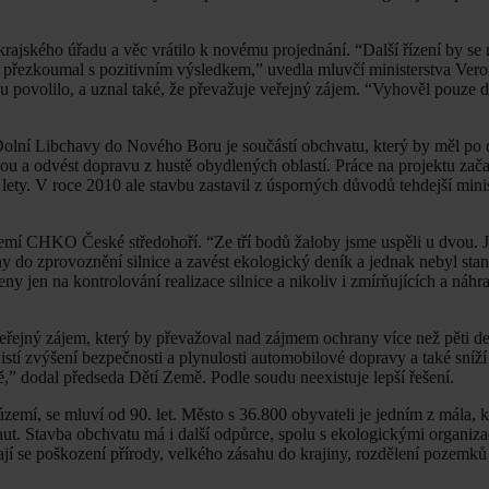
 krajského úřadu a věc vrátilo k novému projednání. “Další řízení by se
 přezkoumal s pozitivním výsledkem,” uvedla mluvčí ministerstva Vero
u povolilo, a uznal také, že převažuje veřejný zájem. “Vyhověl pouze
 Dolní Libchavy do Nového Boru je součástí obchvatu, který by měl po
u a odvést dopravu z hustě obydlených oblastí. Práce na projektu zača
lety. V roce 2010 ale stavbu zastavil z úsporných důvodů tehdejší mini
zemí CHKO České středohoří. “Ze tří bodů žaloby jsme uspěli u dvou. 
y do zprovoznění silnice a zavést ekologický deník a jednak nebyl sta
 jen na kontrolování realizace silnice a nikoliv i zmírňujících a náhr
veřejný zájem, který by převažoval nad zájmem ochrany více než pěti d
jistí zvýšení bezpečnosti a plynulosti automobilové dopravy a také sníž
ě,” dodal předseda Dětí Země. Podle soudu neexistuje lepší řešení.
mí, se mluví od 90. let. Město s 36.800 obyvateli je jedním z mála, k
aut. Stavba obchvatu má i další odpůrce, spolu s ekologickými organizac
jí se poškození přírody, velkého zásahu do krajiny, rozdělení pozemků 