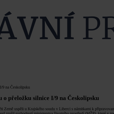
 I/9 na Českolipsku
 o přeložku silnice I/9 na Českolipsku
Děti Země uspěli u Krajského soudu v Liberci s námitkami k připravova
 zrušil rozhodnutí ministerstva životního prostředí (MŽP), které v r