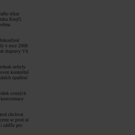
 mělo týkat
nika Krejčí.
 dvěma
 dokončení
ly v roce 2008
str dopravy Vít
Jednak nebyly
noven konkrétní
adních opatření
esítek cenných
í koncentrace
terá obchvat
emi se proti ní
i zátěže pro