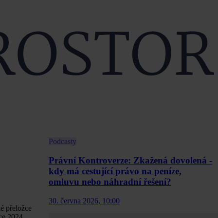
Podcasty
Právní Kontroverze: Zkažená dovolená -
kdy má cestující právo na peníze,
omluvu nebo náhradní řešení?
30. června 2026, 10:00
né přeložce
oce 2024