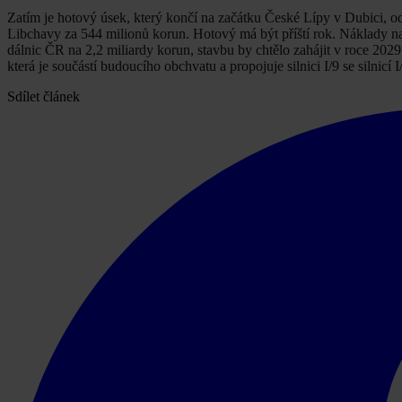
Zatím je hotový úsek, který končí na začátku České Lípy v Dubici, o
Libchavy za 544 milionů korun. Hotový má být příští rok. Náklady na
dálnic ČR na 2,2 miliardy korun, stavbu by chtělo zahájit v roce 2
která je součástí budoucího obchvatu a propojuje silnici I/9 se silnicí I
Sdílet článek