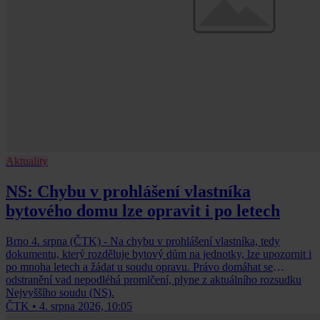
Aktuality
NS: Chybu v prohlášení vlastníka
bytového domu lze opravit i po letech
Brno 4. srpna (ČTK) - Na chybu v prohlášení vlastníka, tedy
dokumentu, který rozděluje bytový dům na jednotky, lze upozornit i
po mnoha letech a žádat u soudu opravu. Právo domáhat se
odstranění vad nepodléhá promlčení, plyne z aktuálního rozsudku
Nejvyššího soudu (NS).
ČTK
•
4. srpna 2026, 10:05