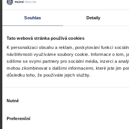
Úkladná vražda a některé další činy by
mohly být nepromlčitelné, navrhla
Souhlas
Detaily
koalice
Praha 1. srpna (ČTK) - Úkladná vražda a některé další trestné činy s
úmyslným usmrcením by se mohly zařadit mezi nepromlčitelné. Jde
Tato webová stránka používá cookies
také například o některé činy související s obecným ohrožením,
K personalizaci obsahu a reklam, poskytování funkcí sociáln
teroristickým útokem a terorem, za něž hrozí až výjimečný trest.
návštěvnosti využíváme soubory cookie. Informace o tom, j
ČTK
•
3. srpna 2026, 10:04
sdílíme se svými partnery pro sociální média, inzerci a analý
mohou zkombinovat s dalšími informacemi, které jste jim posk
důsledku toho, že používáte jejich služby.
Výběr
Nutné
souhlasu
Preferenční