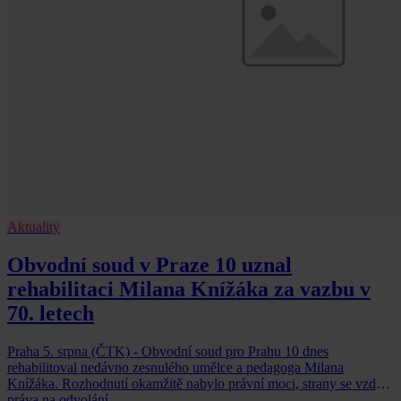
Aktuality
Obvodní soud v Praze 10 uznal
rehabilitaci Milana Knížáka za vazbu v
70. letech
Praha 5. srpna (ČTK) - Obvodní soud pro Prahu 10 dnes
rehabilitoval nedávno zesnulého umělce a pedagoga Milana
Knížáka. Rozhodnutí okamžitě nabylo právní moci, strany se vzdaly
práva na odvolání.