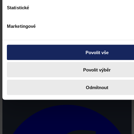
Statistické
Marketingové
Povolit vše
Povolit výběr
Právní portál, jehož cílovou skupinou jsou nejenom právní
Odmítnout
profesionálové a zástupci právnických profesí, ale všichni, kteří
potřebují právní informace.