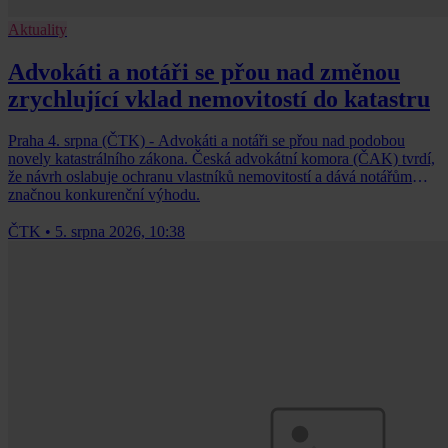
Aktuality
Advokáti a notáři se přou nad změnou
zrychlující vklad nemovitostí do katastru
Praha 4. srpna (ČTK) - Advokáti a notáři se přou nad podobou
novely katastrálního zákona. Česká advokátní komora (ČAK) tvrdí,
že návrh oslabuje ochranu vlastníků nemovitostí a dává notářům
značnou konkurenční výhodu.
ČTK
•
5. srpna 2026, 10:38