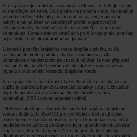
Firma provozuje erotickou seznamku na Slovensku. Slibuje kontakt
se skutečnými uživateli. ČOI spatřovala problém v tom, že virtuálně
vytvořené uživatelské účty, za kterými byl placený moderátor,
nebyly nijak odlišené od skutečných profilů registrovaných
uživatelů služby. Návštěvník webu tak nevěděl, s kým zrovna
komunikuje. Firma existenci virtuálních profilů nepopírala, pomáhají
prý například odhalovat protiprávní jednání.
Liberecká pobočka krajského soudu dospěla k závěru, že šlo
o nekalou obchodní praktiku. Služba seznámení a služba
komunikace s moderátorem jsou natolik odlišné, že není přípustné,
aby spotřebitel nevěděl, kterou z těchto služeb zrovna využívá,
plynulo z odůvodnění rozsudku krajského soudu.
Firma podala kasační stížnost k NSS. Například namítala, že její
služba je zaměřená hlavně na erotické kontakty a flirt. Uživatelům
prý tedy nemusí vždy záležet na identitě člověka, s nímž
komunikují. NSS ale tento argument odmítl.
“NSS se ztotožňuje s posouzením správních orgánů a krajského
soudu a dodává, že obzvláště pro spotřebitele, kteří mají zájem
o seznámení se skutečnou osobou, nemusí komunikace s najatým
moderátorem naplňovat představy o jejím opravdovém charakteru,”
stojí v rozsudku. Platí to podle NSS jak pro lidi, kteří hledají
dlouhodobý partnerský vztah, tak pro ty, kterým jde jen o sexuální