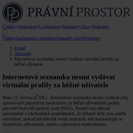
Články
•
Judikatura
•
Legislativa
•
Aktuality
•
Akce
•
Podcasty
Články
Judikatura
Legislativa
Aktuality
Akce
Podcasty
Portál
Aktuality
Internetová seznamka nesmí vydávat virtuální profily za
běžné uživatele
Internetová seznamka nesmí vydávat
virtuální profily za běžné uživatele
Brno 22. června (ČTK) - Internetová seznamka nesmí vydávat účty
spravované placenými moderátory za běžné uživatelské profily,
potvrdil Nejvyšší správní soud (NSS). Nestačí ani obecné
upozornění v obchodních podmínkách, že některé účty jsou uměle
vytvořené, pokud návštěvník webu nepozná, zda komunikuje se
skutečným uživatelem, anebo s placeným moderátorem.