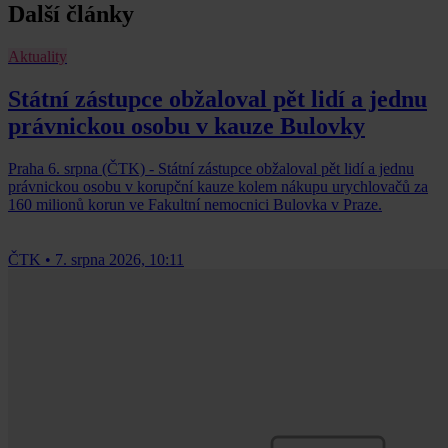
Další články
Aktuality
Státní zástupce obžaloval pět lidí a jednu
právnickou osobu v kauze Bulovky
Praha 6. srpna (ČTK) - Státní zástupce obžaloval pět lidí a jednu
právnickou osobu v korupční kauze kolem nákupu urychlovačů za
160 milionů korun ve Fakultní nemocnici Bulovka v Praze.
ČTK
•
7. srpna 2026, 10:11