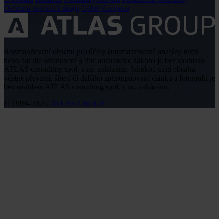
Ochrana osobních údajů
Odběr časopisu
Rozmnožování obsahu pro účely automatizované analýzy textů
nebo dat dle ustanovení § 39c autorského zákona je bez souhlasu
ATLAS consulting spol. s r.o. zakázáno. Jakékoli užití obsahu
včetně převzetí, šíření či dalšího zpřístupňování článků a fotografií je
bez souhlasu ATLAS consulting spol. s r.o. zakázáno.
© 1999–2026,
ATLAS GROUP