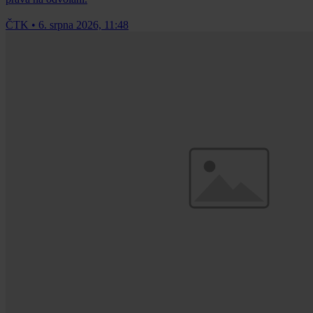
ČTK
•
6. srpna 2026, 11:48