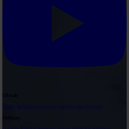
Obsah
Články
Judikatura
Legislativa
Aktuality
Akce
Podcasty
Odkazy
O portálu
Redakce
Podmínky užívání
Publikační podmínky