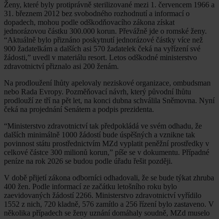
Ženy, které byly protiprávně sterilizované mezi 1. červencem 1966 a
31. březnem 2012 bez svobodného rozhodnutí a informací o
dopadech, mohou podle odškodňovacího zákona získat
jednorázovou částku 300.000 korun. Převážně jde o romské ženy.
“Aktuálně bylo přiznáno poskytnutí jednorázové částky více než
900 žadatelkám a dalších asi 570 žadatelek čeká na vyřízení své
žádosti,” uvedl v materiálu resort. Letos odškodné ministerstvo
zdravotnictví přiznalo asi 200 ženám.
Na prodloužení lhůty apelovaly neziskové organizace, ombudsman
nebo Rada Evropy. Pozměňovací návrh, který původní lhůtu
prodlouží ze tří na pět let, na konci dubna schválila Sněmovna. Nyní
čeká na projednání Senátem a podpis prezidenta.
“Ministerstvo zdravotnictví tak předpokládá ve svém odhadu, že
dalších minimálně 1000 žádostí bude úspěšných a vznikne tak
povinnost státu prostřednictvím MZd vyplatit peněžní prostředky v
celkové částce 300 milionů korun,” píše se v dokumentu. Případné
peníze na rok 2026 se budou podle úřadu řešit později.
V době přijetí zákona odborníci odhadovali, že se bude týkat zhruba
400 žen. Podle informací ze začátku letošního roku bylo
zaevidovaných žádostí 2266. Ministerstvo zdravotnictví vyřídilo
1552 z nich, 720 kladně, 576 zamítlo a 256 řízení bylo zastaveno. V
několika případech se ženy uznání domáhaly soudně, MZd muselo