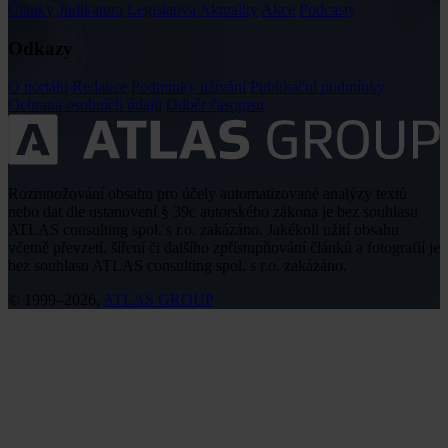
Články
Judikatura
Legislativa
Aktuality
Akce
Podcasty
Odkazy
O portálu
Redakce
Podmínky užívání
Publikační podmínky
Ochrana osobních údajů
Odběr časopisu
Rozmnožování obsahu pro účely automatizované analýzy textů
nebo dat dle ustanovení § 39c autorského zákona je bez souhlasu
ATLAS consulting spol. s r.o. zakázáno. Jakékoli užití obsahu
včetně převzetí, šíření či dalšího zpřístupňování článků a fotografií je
bez souhlasu ATLAS consulting spol. s r.o. zakázáno.
© 1999–2026,
ATLAS GROUP