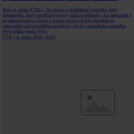
Brno 4. srpna (ČTK) - Na chybu v prohlášení vlastníka, tedy
dokumentu, který rozděluje bytový dům na jednotky, lze upozornit i
po mnoha letech a žádat u soudu opravu. Právo domáhat se
odstranění vad nepodléhá promlčení, plyne z aktuálního rozsudku
Nejvyššího soudu (NS).
ČTK
•
4. srpna 2026, 10:05