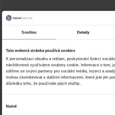
Aktuality
Souhlas
Detaily
Změnu financování ČT, kterou plánuje
vláda, označil Senát za nežádoucí
Tato webová stránka používá cookies
Praha 29. července (ČTK) - Změnu financování České televize
(ČT), kterou plánuje vládní koalice, označil dnes Senát za
K personalizaci obsahu a reklam, poskytování funkcí sociáln
nežádoucí, nekoncepční a odporující platným pravidlům EU.
návštěvnosti využíváme soubory cookie. Informace o tom, j
sdílíme se svými partnery pro sociální média, inzerci a analý
ČTK
•
30. července 2026, 10:35
mohou zkombinovat s dalšími informacemi, které jste jim posk
důsledku toho, že používáte jejich služby.
Výběr
Nutné
souhlasu