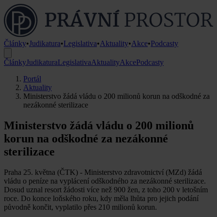
Články
•
Judikatura
•
Legislativa
•
Aktuality
•
Akce
•
Podcasty
Články
Judikatura
Legislativa
Aktuality
Akce
Podcasty
Portál
Aktuality
Ministerstvo žádá vládu o 200 milionů korun na odškodné za
nezákonné sterilizace
Ministerstvo žádá vládu o 200 milionů
korun na odškodné za nezákonné
sterilizace
Praha 25. května (ČTK) - Ministerstvo zdravotnictví (MZd) žádá
vládu o peníze na vyplácení odškodného za nezákonné sterilizace.
Dosud uznal resort žádosti více než 900 žen, z toho 200 v letošním
roce. Do konce loňského roku, kdy měla lhůta pro jejich podání
původně končit, vyplatilo přes 210 milionů korun.