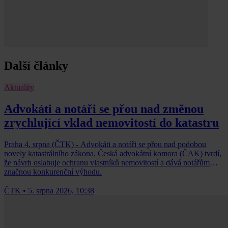
Další články
Aktuality
Advokáti a notáři se přou nad změnou
zrychlující vklad nemovitostí do katastru
Praha 4. srpna (ČTK) - Advokáti a notáři se přou nad podobou
novely katastrálního zákona. Česká advokátní komora (ČAK) tvrdí,
že návrh oslabuje ochranu vlastníků nemovitostí a dává notářům
značnou konkurenční výhodu.
ČTK
•
5. srpna 2026, 10:38