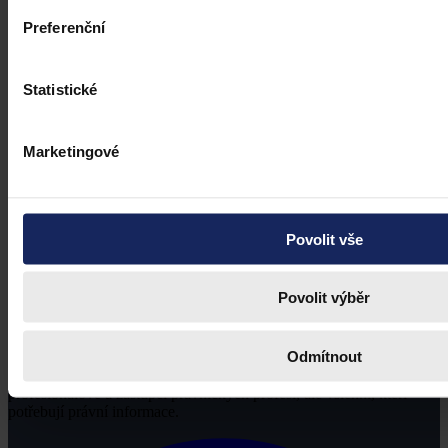
Preferenční
Statistické
Marketingové
Povolit vše
Povolit výběr
Odmítnout
Právní portál, jehož cílovou skupinou jsou nejenom právní
profesionálové a zástupci právnických profesí, ale všichni, kteří
potřebují právní informace.