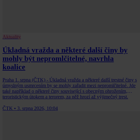
Aktuality
Úkladná vražda a některé další činy by
mohly být nepromlčitelné, navrhla
koalice
Praha 1. srpna (ČTK) - Úkladná vražda a některé další trestné činy s
úmyslným usmrcením by se mohly zařadit mezi nepromlčitelné. Jde
také například o některé činy související s obecným ohrožením,
teroristickým útokem a terorem, za něž hrozí až výjimečný trest.
ČTK
•
3. srpna 2026, 10:04