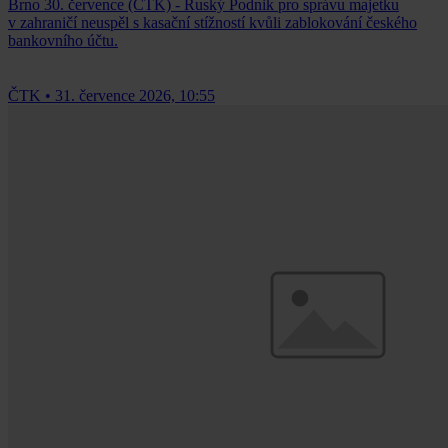
Brno 30. července (ČTK) - Ruský Podnik pro správu majetku
v zahraničí neuspěl s kasační stížností kvůli zablokování českého
bankovního účtu.
ČTK
•
31. července 2026, 10:55