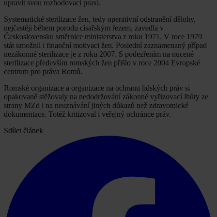
upravit svou rozhodovací praxi.
Systematické sterilizace žen, tedy operativní odstranění dělohy,
nejčastěji během porodu císařským řezem, zavedla v
Československu směrnice ministerstva z roku 1971. V roce 1979
stát umožnil i finanční motivaci žen. Poslední zaznamenaný případ
nezákonné sterilizace je z roku 2007. S podezřením na nucené
sterilizace především romských žen přišlo v roce 2004 Evropské
centrum pro práva Romů.
Romské organizace a organizace na ochranu lidských práv si
opakovaně stěžovaly na nedodržování zákonné vyřizovací lhůty ze
strany MZd i na neuznávání jiných důkazů než zdravotnické
dokumentace. Totéž kritizoval i veřejný ochránce práv.
Sdílet článek