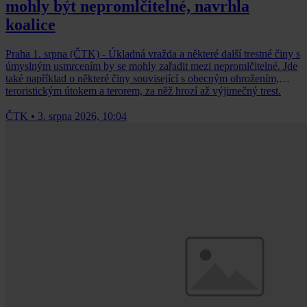
mohly být nepromlčitelné, navrhla
koalice
Praha 1. srpna (ČTK) - Úkladná vražda a některé další trestné činy s
úmyslným usmrcením by se mohly zařadit mezi nepromlčitelné. Jde
také například o některé činy související s obecným ohrožením,
teroristickým útokem a terorem, za něž hrozí až výjimečný trest.
ČTK
•
3. srpna 2026, 10:04