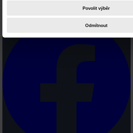
Právní portál, jehož cílovou skupinou jsou nejenom právní
profesionálové a zástupci právnických profesí, ale všichni, kteří
Povolit výběr
potřebují právní informace.
Odmítnout