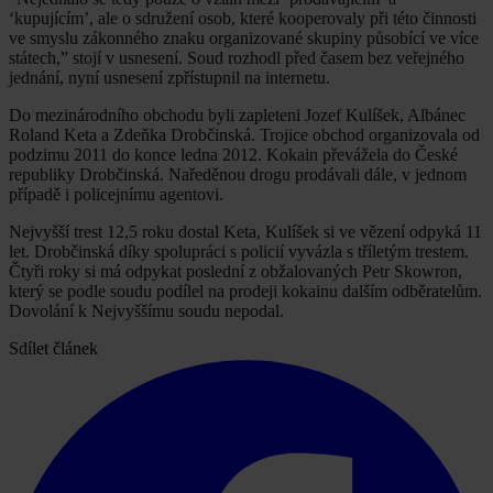
‘kupujícím’, ale o sdružení osob, které kooperovaly při této činnosti
ve smyslu zákonného znaku organizované skupiny působící ve více
státech,” stojí v usnesení. Soud rozhodl před časem bez veřejného
jednání, nyní usnesení zpřístupnil na internetu.
Do mezinárodního obchodu byli zapleteni Jozef Kulíšek, Albánec
Roland Keta a Zdeňka Drobčinská. Trojice obchod organizovala od
podzimu 2011 do konce ledna 2012. Kokain převážela do České
republiky Drobčinská. Naředěnou drogu prodávali dále, v jednom
případě i policejnímu agentovi.
Nejvyšší trest 12,5 roku dostal Keta, Kulíšek si ve vězení odpyká 11
let. Drobčinská díky spolupráci s policií vyvázla s tříletým trestem.
Čtyři roky si má odpykat poslední z obžalovaných Petr Skowron,
který se podle soudu podílel na prodeji kokainu dalším odběratelům.
Dovolání k Nejvyššímu soudu nepodal.
Sdílet článek