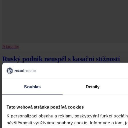
Aktuality
Ruský podnik neuspěl s kasační stížností
kvůli zablokování českého účtu
Brno 30. července (ČTK) - Ruský Podnik pro správu majetku
v zahraničí neuspěl s kasační stížností kvůli zablokování českého
Souhlas
Detaily
bankovního účtu.
ČTK
•
31. července 2026, 10:55
Tato webová stránka používá cookies
K personalizaci obsahu a reklam, poskytování funkcí sociáln
návštěvnosti využíváme soubory cookie. Informace o tom, j