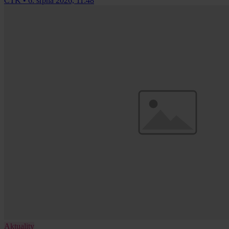
ČTK
•
6. srpna 2026, 11:48
Aktuality