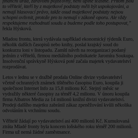
finanční úřad, zdravotní pojišťovny, není úplně šťastné. Přitom jsou
to věřitelé, kteří by z majetkové podstaty měli být uspokojováni, a
nemají hlasovací právo, takže osud majetkové podstaty nejsou
schopni ovlivnit, protože pro to nemají v zákoně oporu. Ale vždy
respektujeme rozhodnutí soudu a budeme podle toho postupovat,”
řekla Hýsková.
Mladou frontu, která vydávala například ekonomický týdeník Euro,
několik dalších časopisů nebo knihy, poslal krajský soud do
konkurzu loni v listopadu. Zamítl návrh na reorganizaci podaný
jedním z věřitelů, firmou mediálního podnikatele Jaromíra Soukupa.
Insolvenční správkyně Hýsková poté začala majetek vydavatelství
rozprodávat.
Letos v lednu se v dražbě prodala Online divize vydavatelství
včetně ochranných známek tištěného časopisu Euro, koupila ji
společnost Internet Info za 15,8 milionu Kč. Stejný měsíc se
vydražily některé časopisy za téměř 4,2 milionu. V únoru koupila
firma Albatros Media za 14 milionů knižní divizi vydavatelství.
Prodeji dalšího majetku zabránil zákaz zpeněžování kvůli několika
odvoláním k vrchnímu soudu.
Věřitelé žádají po vydavatelství asi 400 milionů Kč. Kumulovaná
ztráta Mladé fronty byla koncem loňského roku téměř 200 milionů.
Firma už nemá žádné zaměstnance.