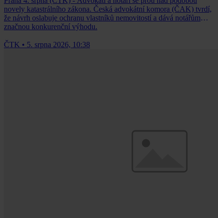
Praha 4. srpna (ČTK) - Advokáti a notáři se přou nad podobou
novely katastrálního zákona. Česká advokátní komora (ČAK) tvrdí,
že návrh oslabuje ochranu vlastníků nemovitostí a dává notářům
značnou konkurenční výhodu.
ČTK
•
5. srpna 2026, 10:38