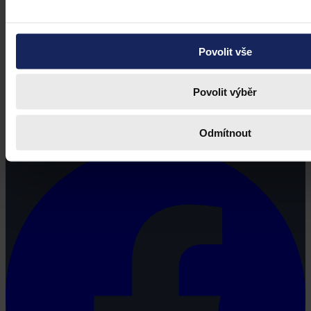
Povolit vše
Povolit výběr
Právní portál, jehož cílovou skupinou jsou nejenom právní
profesionálové a zástupci právnických profesí, ale všichni, kteří
potřebují právní informace.
Odmítnout