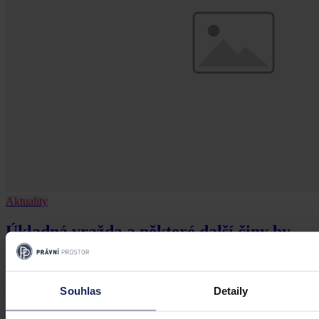
Aktuality
Úkladná vražda a některé další činy by
mohly být nepromlčitelné, navrhla
koalice
Souhlas
Detaily
Praha 1. srpna (ČTK) - Úkladná vražda a některé další trestné činy s
úmyslným usmrcením by se mohly zařadit mezi nepromlčitelné. Jde