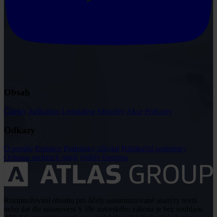
Obsah
Články
Judikatura
Legislativa
Aktuality
Akce
Podcasty
Odkazy
O portálu
Redakce
Podmínky užívání
Publikační podmínky
Ochrana osobních údajů
Odběr časopisu
Rozmnožování obsahu pro účely automatizované analýzy textů
nebo dat dle ustanovení § 39c autorského zákona je bez souhlasu