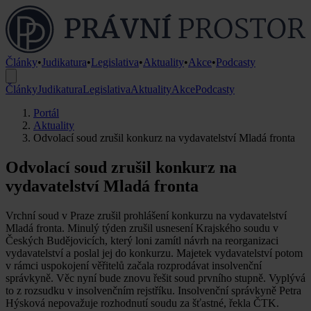
Články
•
Judikatura
•
Legislativa
•
Aktuality
•
Akce
•
Podcasty
Články
Judikatura
Legislativa
Aktuality
Akce
Podcasty
Portál
Aktuality
Odvolací soud zrušil konkurz na vydavatelství Mladá fronta
Odvolací soud zrušil konkurz na
vydavatelství Mladá fronta
Vrchní soud v Praze zrušil prohlášení konkurzu na vydavatelství
Mladá fronta. Minulý týden zrušil usnesení Krajského soudu v
Českých Budějovicích, který loni zamítl návrh na reorganizaci
vydavatelství a poslal jej do konkurzu. Majetek vydavatelství potom
v rámci uspokojení věřitelů začala rozprodávat insolvenční
správkyně. Věc nyní bude znovu řešit soud prvního stupně. Vyplývá
to z rozsudku v insolvenčním rejstříku. Insolvenční správkyně Petra
Hýsková nepovažuje rozhodnutí soudu za šťastné, řekla ČTK.