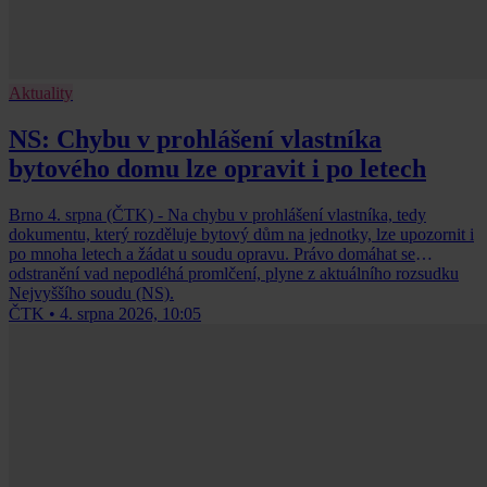
Aktuality
NS: Chybu v prohlášení vlastníka
bytového domu lze opravit i po letech
Brno 4. srpna (ČTK) - Na chybu v prohlášení vlastníka, tedy
dokumentu, který rozděluje bytový dům na jednotky, lze upozornit i
po mnoha letech a žádat u soudu opravu. Právo domáhat se
odstranění vad nepodléhá promlčení, plyne z aktuálního rozsudku
Nejvyššího soudu (NS).
ČTK
•
4. srpna 2026, 10:05