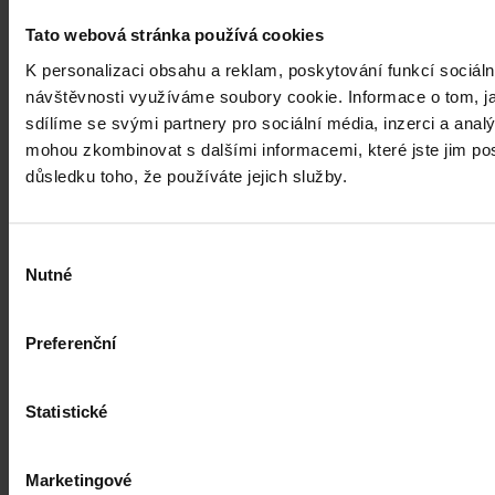
také například o některé činy související s obecným ohrožením,
teroristickým útokem a terorem, za něž hrozí až výjimečný trest.
Tato webová stránka používá cookies
K personalizaci obsahu a reklam, poskytování funkcí sociáln
ČTK
•
3. srpna 2026, 10:04
návštěvnosti využíváme soubory cookie. Informace o tom, j
sdílíme se svými partnery pro sociální média, inzerci a analý
mohou zkombinovat s dalšími informacemi, které jste jim posk
důsledku toho, že používáte jejich služby.
Výběr
Nutné
souhlasu
Preferenční
Statistické
Marketingové