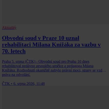
Aktuality
Obvodní soud v Praze 10 uznal
rehabilitaci Milana Knížáka za vazbu v
70. letech
Praha 5. srpna (ČTK) - Obvodní soud pro Prahu 10 dnes
rehabilitoval nedávno zesnulého umělce a pedagoga Milana
Knížáka. Rozhodnutí okamžitě nabylo právní moci, strany se vzdaly
práva na odvolání.
ČTK
•
6. srpna 2026, 11:48