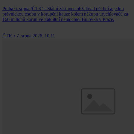
Praha 6. srpna (ČTK) - Státní zástupce obžaloval pět lidí a jednu
právnickou osobu v korupční kauze kolem nákupu urychlovačů za
160 milionů korun ve Fakultní nemocnici Bulovka v Praze.
ČTK
•
7. srpna 2026, 10:11