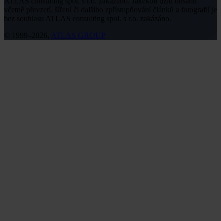
ATLAS consulting spol. s r.o. zakázáno. Jakékoli užití obsahu
včetně převzetí, šíření či dalšího zpřístupňování článků a fotografií je
bez souhlasu ATLAS consulting spol. s r.o. zakázáno.
© 1999–2026,
ATLAS GROUP